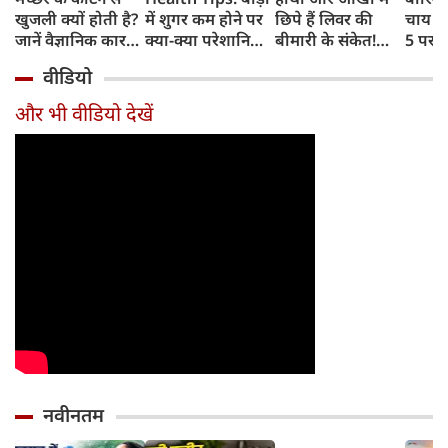
खुजली क्यों होती है?
में शुगर कम होने पर
छिपे हैं लिवर की
चाय के
जानें वैज्ञानिक कारण
क्या-क्या परेशानियां
बीमारी के संकेत!
5 परफे
और उपचार
होती हैं, जानें काम की
भूलकर भी न करें इन्हें
कॉम्बि
वीडियो
बातें
नजरअंदाज
क्रिस्पी
कोई क
और भी वीडियो देखें
नवीनतम