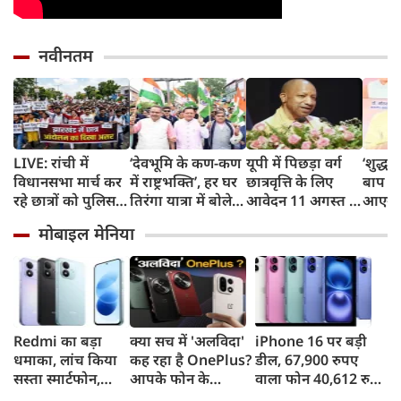
नवीनतम
LIVE: रांची में
‘देवभूमि के कण-कण
यूपी में पिछड़ा वर्ग
‘शुद्ध पे
विधानसभा मार्च कर
में राष्ट्रभक्ति’, हर घर
छात्रवृत्ति के लिए
बाप के
रहे छात्रों को पुलिस ने
तिरंगा यात्रा में बोले
आवेदन 11 अगस्त से,
आएगा?
रोका, धरने पर बैठे
CM धामी
21 सितंबर है अंतिम
विरोध 
मोबाइल मेनिया
प्रदर्शनकारी
तिथि, योगी सरकार में
सांसद ज
छात्रों को मिला
मजबूत सहारा
Redmi का बड़ा
क्या सच में 'अलविदा'
iPhone 16 पर बड़ी
धमाका, लांच किया
कह रहा है OnePlus?
डील, 67,900 रुपए
सस्ता स्मार्टफोन,
आपके फोन के
वाला फोन 40,612 रुपए
8,000mAh बैटरी
अपडेट्स और वारंटी पर
में खरीदने का मौका, ऐसे