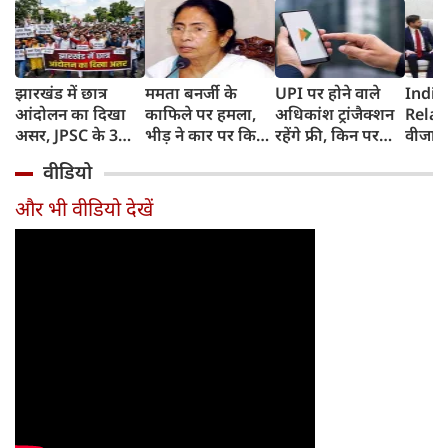
झारखंड में छात्र
ममता बनर्जी के
UPI पर होने वाले
India
आंदोलन का दिखा
काफिले पर हमला,
अधिकांश ट्रांजैक्शन
Relat
असर, JPSC के 3
भीड़ ने कार पर किया
रहेंगे फ्री, किन पर
वीजा 
सदस्‍यों ने दिया
पथराव, भाजपा और
लगेगा टैक्स, सरकार
इमिग्रे
वीडियो
इस्‍तीफा, प्रदर्शन को
पुलिस पर लगा यह
ने दिया बड़ा अपडेट
अलावा
लेकर क्या बोले CM
आरोप
अमेरिक
और भी वीडियो देखें
हेमंत सोरेन?
जेडी वें
की चर्च