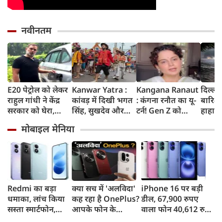
नवीनतम
E20 पेट्रोल को लेकर
Kanwar Yatra :
Kangana Ranaut
दिल्ली
राहुल गांधी ने केंद्र
कांवड़ में दिखी भगत
: कंगना रनौत का यू-
बारिश 
सरकार को घेरा,
सिंह, सुखदेव और
टर्न! Gen Z को
हाहाका
कहा- बहुत बड़ा मुद्दा,
राजगुरु की
बताया भारत की
में जलभ
मोबाइल मेनिया
लोगों की गाड़ियां हो
अमरगाथा,
'सबसे बड़ी ताकत',
जाम में
रहीं खराब, BJP ने
शिवभक्तों ने अनोखे
कुछ दिन पहले
सड़कों
बताया खराब
अंदाज में दी
प्रदर्शनकारियों को
तक पा
पटकथा
श्रद्धांजलि
कहा था 'जेनरेशन
गटर'
Redmi का बड़ा
क्या सच में 'अलविदा'
iPhone 16 पर बड़ी
धमाका, लांच किया
कह रहा है OnePlus?
डील, 67,900 रुपए
सस्ता स्मार्टफोन,
आपके फोन के
वाला फोन 40,612 रुपए
8,000mAh बैटरी
अपडेट्स और वारंटी पर
में खरीदने का मौका, ऐसे