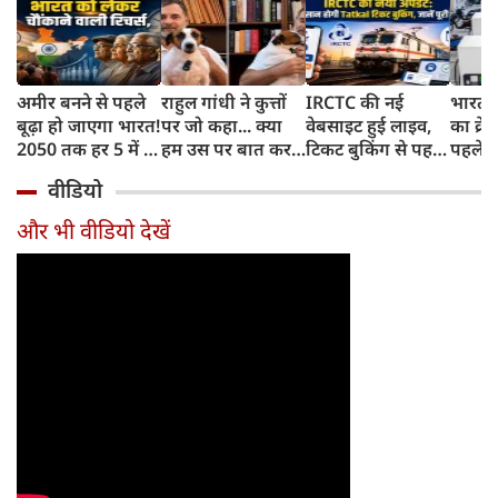
अमीर बनने से पहले
राहुल गांधी ने कुत्तों
IRCTC की नई
भारत म
बूढ़ा हो जाएगा भारत!
पर जो कहा... क्या
वेबसाइट हुई लाइव,
का क्रे
2050 तक हर 5 में 1
हम उस पर बात कर
टिकट बुकिंग से पहले
पहले जा
भारतीय होगा 60
सकते हैं?
करना होगा ये जरूरी
वाहनों 
वीडियो
साल से ज्यादा उम्र का
काम, जानें पूरा
और इन
तरीका
और भी वीडियो देखें