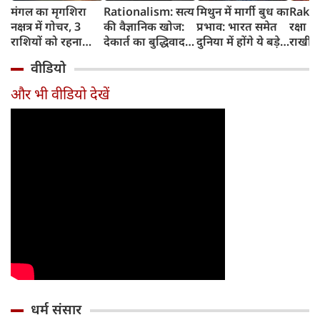
मंगल का मृगशिरा
Rationalism: सत्य
मिथुन में मार्गी बुध का
Rakhi
नक्षत्र में गोचर, 3
की वैज्ञानिक खोज:
प्रभाव: भारत समेत
रक्षा ब
राशियों को रहना
देकार्त का बुद्धिवाद
दुनिया में होंगे ये बड़े
राखी ब
होगा 12 अगस्त तक
और आधुनिक दर्शन
बदलाव
मुहूर्त?
वीडियो
सावधान
का जन्म
और भी वीडियो देखें
धर्म संसार