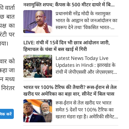
होंगी। मुंबई-अहमदाबाद यात्रा महज
नशामुक्ति शपथ; कैंपस के 500 मीटर दायरे में बिक्री
 वार्ता
2 घंटे 15 मिनट में पूरी होगी।
पर सख्ती
प्रधानमंत्री नरेंद्र मोदी के नशामुक्त
कुछ बात
भारत के आह्वान को जनआंदोलन का
पक्ष का
स्वरूप देने तथा 'विकसित भारत-
रंटी पर
विकसित उत्तर प्रदेश' के संकल्प को
साकार करने के उद्देश्य से योगी
LIVE: रांची में 15वें दिन भी छात्र आंदोलन जारी,
गया।
सरकार सभी उच्च शिक्षण संस्थानों में
हिमाचल के चंबा में बस खाई में गिरी
व्यापक नशामुक्ति अभियान
Latest News Today Live
ोमवार को
चलाएगी। विधानसभा परिसर में उच्च
Updates in Hindi : झारखंड के
शिक्षा मंत्री योगेंद्र उपाध्याय की
 कहा जा
रांची में जेपीएससी और जेएसएसएसी
अध्यक्षता में प्रदेश के सभी राजकीय
न मध्य
परीक्षा में धांधली के खिलाफ छात्र
विश्वविद्यालयों के कुलसचिवों एवं
आंदोलन का आज 15वां दिन है। कुछ
भारत पर 100% टैरिफ की तैयारी? रूस-ईरान से तेल
ए निरंतर
परीक्षा नियंत्रकों की महत्वपूर्ण बैठक
ही देर में फिर सर्किट हाउस में सरकार
खरीद पर अमेरिका का बड़ा वार, सीनेट में बिल पास
आयोजित की गई।
और छात्रों के प्रतिनिधिमंडल के बीच
रूस-ईरान से तेल खरीद पर भारत
बात होगी। पल पल की जानकारी...
समेत 5 देशों पर 100% टैरिफ का
िक करें
खतरा मंडरा रहा है। अमेरिकी सीनेट ने
इस संबंध में बिल को मंजूरी दे दी है।