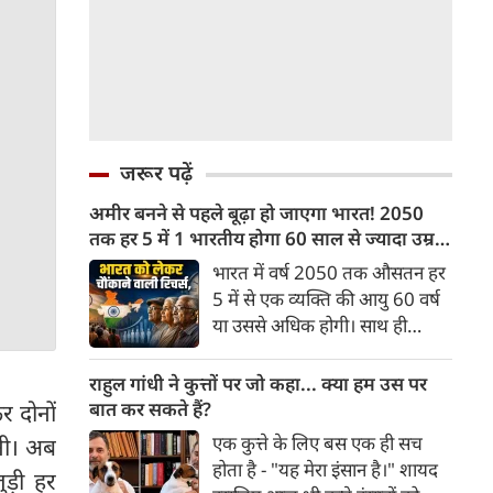
जरूर पढ़ें
अमीर बनने से पहले बूढ़ा हो जाएगा भारत! 2050
तक हर 5 में 1 भारतीय होगा 60 साल से ज्यादा उम्र
का
भारत में वर्ष 2050 तक औसतन हर
5 में से एक व्यक्ति की आयु 60 वर्ष
या उससे अधिक होगी। साथ ही
लगभग 10 में से 7 बुजुर्ग ग्रामीण
भारत में रहेंगे। ‘ट्रांसफॉर्म रूरल
राहुल गांधी ने कुत्तों पर जो कहा... क्या हम उस पर
इंडिया’ (टीआरआई) की रिचर्स के
बात कर सकते हैं?
र दोनों
अनुसार भारत विकसित देशों के
एक कुत्ते के लिए बस एक ही सच
बनी। अब
विपरीत समृद्ध बनने से पहले ही वृद्ध
होता है - "यह मेरा इंसान है।" शायद
ुड़ी हर
होती आबादी वाले देश की श्रेणी में