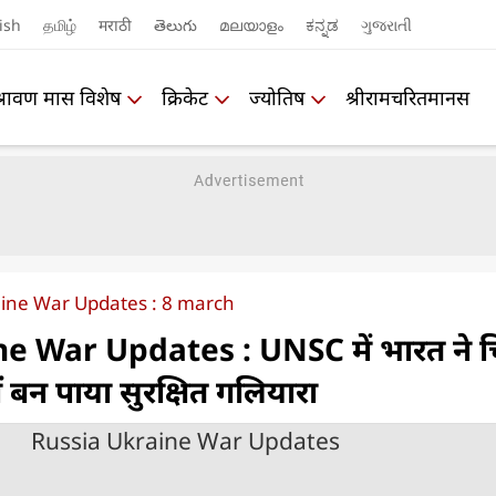
ish
தமிழ்
मराठी
తెలుగు
മലയാളം
ಕನ್ನಡ
ગુજરાતી
श्रावण मास विशेष
क्रिकेट
ज्योतिष
श्रीरामचरितमानस
aine War Updates : 8 march
e War Updates : UNSC में भारत ने चि
ीं बन पाया सुरक्षित गलियारा