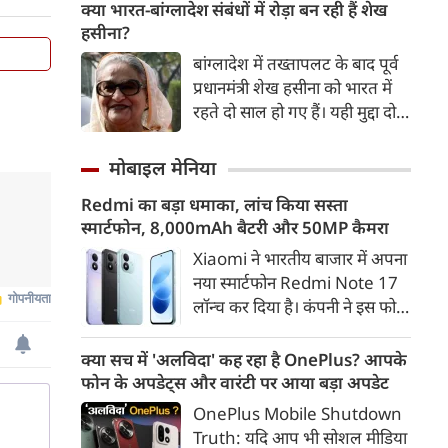
अगर कांग्रेस से भी इस बिल को
क्या भारत-बांग्लादेश संबंधों में रोड़ा बन रही हैं शेख
मंजूरी मिल जाती है तो इसे राष्‍ट्रपति
हसीना?
डोनाल्ड ट्रंप के हस्ताक्षर के बाद
बांग्लादेश में तख्तापलट के बाद पूर्व
अमेरिका रूस-ईरान से तेल खरीद पर
प्रधानमंत्री शेख हसीना को भारत में
भारत पर 100% टैरिफ का रास्ता
रहते दो साल हो गए हैं। यही मुद्दा दोनों
साफ हो जाएगा।
देशों के आपसी संबंधों की राह में
सबसे बड़ा रोड़ा बना हुआ है। शेख
मोबाइल मेनिया
हसीना दोनों देशों के लिए बेहद अहम
Redmi का बड़ा धमाका, लांच किया सस्ता
हैं।
स्मार्टफोन, 8,000mAh बैटरी और 50MP कैमरा
Xiaomi ने भारतीय बाजार में अपना
नया स्मार्टफोन Redmi Note 17
लॉन्च कर दिया है। कंपनी ने इस फोन
को TrueColour AMOLED
डिस्प्ले, 8,000mAh की बड़ी बैटरी
क्या सच में 'अलविदा' कह रहा है OnePlus? आपके
और Qualcomm Snapdragon
फोन के अपडेट्स और वारंटी पर आया बड़ा अपडेट
चिपसेट के साथ पेश किया है। फोन में
OnePlus Mobile Shutdown
50MP का मेन कैमरा दिया गया है।
Truth: यदि आप भी सोशल मीडिया