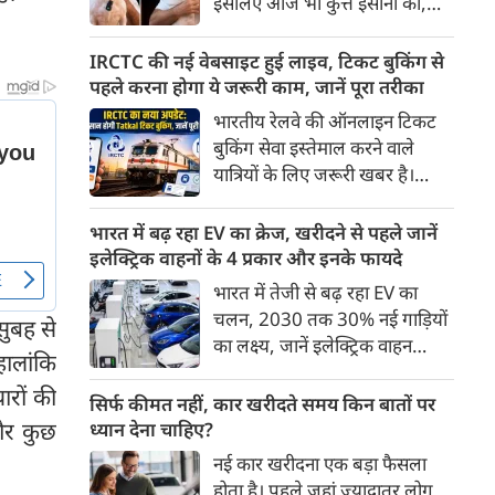
इसलिए आज भी कुत्ते इंसानों को,
पहुंच रहा है।
इंसानों से बेहतर समझते हैं। जब हम
भू-राजनीति से लेकर कृत्रिम
IRCTC की नई वेबसाइट हुई लाइव, टिकट बुकिंग से
बुद्धिमत्ता, जलवायु परिवर्तन से लेकर
पहले करना होगा ये जरूरी काम, जानें पूरा तरीका
क्रिकेट तक हर विषय पर बहस कर
भारतीय रेलवे की ऑनलाइन टिकट
सकते हैं, तो उस जीव पर भी एक
बुकिंग सेवा इस्तेमाल करने वाले
गंभीर चर्चा बनती है जिसने किसी भी
यात्रियों के लिए जरूरी खबर है।
सभ्यता से पहले इंसान का साथ चुना
IRCTC ने अपनी नई टिकट बुकिंग
था। दुर्भाग्य यह है कि आज कुत्तों के
वेबसाइट का बीटा वर्जन लॉन्च कर
भारत में बढ़ रहा EV का क्रेज, खरीदने से पहले जानें
बारे में हमारी राय पशु-चिकित्सकों,
दिया है। करीब 24 साल पुराने
इलेक्ट्रिक वाहनों के 4 प्रकार और इनके फायदे
व्यवहार वैज्ञानिकों या विशेषज्ञों से
इंटरफेस के बाद वेबसाइट को नए
भारत में तेजी से बढ़ रहा EV का
कम... और व्हाट्सऐप यूनिवर्सिटी से
डिजाइन और कई नए फीचर्स के साथ
चलन, 2030 तक 30% नई गाड़ियों
ज़्यादा बनती है।
सुबह से
अपडेट किया गया है।
का लक्ष्य, जानें इलेक्ट्रिक वाहन
हालांकि
कितने प्रकार के होते हैं और क्या है
ारों की
200 अरब रुपए का मौका
सिर्फ कीमत नहीं, कार खरीदते समय किन बातों पर
और कुछ
ध्यान देना चाहिए?
नई कार खरीदना एक बड़ा फैसला
होता है। पहले जहां ज़्यादातर लोग