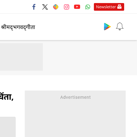
Newsletter
श्रीमद्‍भगवद्‍गीता
ंता,