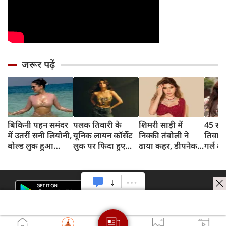
जरूर पढ़ें
बिकिनी पहन समंदर
पलक तिवारी के
शिमरी साड़ी में
45 साल
में उतरीं सनी लियोनी,
यूनिक लायन कॉर्सेट
निक्की तंबोली ने
तिवार
बोल्ड लुक हुआ
लुक पर फिदा हुए
ढाया कहर, डीपनेक
गर्ल ल
वायरल
फैंस, देखिए एक्ट्रेस
ब्लाउज पहन लगाया
अंदाज 
का बोल्ड अंदाज
बोल्डनेस का तड़का
का दि