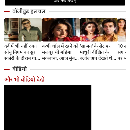
बॉलीवुड हलचल
दर्द में भी नहीं रुका
कभी चॉल में रहने को
'साजन' के सेट पर
10 साल
सोनू निगम का सुर,
मजबूर थीं महिमा
माधुरी दीक्षित के
संग अ
सर्जरी के दौरान गाया
मकवाना, आज मुंबई
क्लोजअप देखते थे
पर भड़
मोहम्मद रफी का
में हैं 2 आलीशान घर
संजय दत्त, डायरेक्टर
ठाकुर,
वीडियो
क्लासिक गाना
और करोड़ों की दौलत
ने सुनाया किस्सा
थोड़ा र
और भी वीडियो देखें