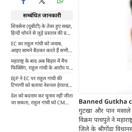
सम्बंधित जानकारी
शिवसेना (यूबीटी) के तेवर हुए सख्त,
हिन्दी थोपने से जुड़े प्रस्ताव की प्रति
जलाएगी पार्टी
EC का राहुल गांधी को जवाब,
आइए सामने बैठकर करते हैं सभी
मुद्दों पर चर्चा
महाराष्ट्र के बाद अब बिहार में मैच
फिक्सिंग, राहुल गांधी के आरोप पर
चुनाव आयोग ने कहा- हारने पर
BJP ने EC पर राहुल गांधी की
बदनाम करना बेतुका काम
टिप्पणी को बताया नेशनल हेराल्ड
मामले से ध्यान भटकाने का हथकंडा
देश को बदनाम कर चुनाव नहीं जीता
Banned Gutkha c
जा सकता, राहुल गांधी को CM
फडणवीस ने दी ये सलाह
गुटखा और पान मसाले
विक्रम पाचपुते ने महार
जिले के श्रीगोंडा विध