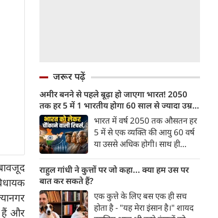
जरूर पढ़ें
अमीर बनने से पहले बूढ़ा हो जाएगा भारत! 2050
तक हर 5 में 1 भारतीय होगा 60 साल से ज्यादा उम्र
का
भारत में वर्ष 2050 तक औसतन हर
5 में से एक व्यक्ति की आयु 60 वर्ष
या उससे अधिक होगी। साथ ही
लगभग 10 में से 7 बुजुर्ग ग्रामीण
े बावजूद
भारत में रहेंगे। ‘ट्रांसफॉर्म रूरल
राहुल गांधी ने कुत्तों पर जो कहा... क्या हम उस पर
इंडिया’ (टीआरआई) की रिचर्स के
बात कर सकते हैं?
विधायक
अनुसार भारत विकसित देशों के
एक कुत्ते के लिए बस एक ही सच
ल्यानगर
विपरीत समृद्ध बनने से पहले ही वृद्ध
होता है - "यह मेरा इंसान है।" शायद
 हैं और
होती आबादी वाले देश की श्रेणी में