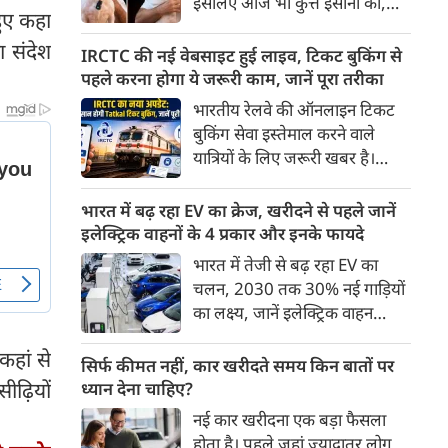
इसलिए आज भी कुत्ते इंसानों को,
पहुंच रहा है।
हुए कहा
इंसानों से बेहतर समझते हैं। जब हम
ा संदेश
भू-राजनीति से लेकर कृत्रिम
IRCTC की नई वेबसाइट हुई लाइव, टिकट बुकिंग से
बुद्धिमत्ता, जलवायु परिवर्तन से लेकर
पहले करना होगा ये जरूरी काम, जानें पूरा तरीका
क्रिकेट तक हर विषय पर बहस कर
भारतीय रेलवे की ऑनलाइन टिकट
सकते हैं, तो उस जीव पर भी एक
बुकिंग सेवा इस्तेमाल करने वाले
गंभीर चर्चा बनती है जिसने किसी भी
यात्रियों के लिए जरूरी खबर है।
सभ्यता से पहले इंसान का साथ चुना
IRCTC ने अपनी नई टिकट बुकिंग
था। दुर्भाग्य यह है कि आज कुत्तों के
वेबसाइट का बीटा वर्जन लॉन्च कर
भारत में बढ़ रहा EV का क्रेज, खरीदने से पहले जानें
बारे में हमारी राय पशु-चिकित्सकों,
दिया है। करीब 24 साल पुराने
इलेक्ट्रिक वाहनों के 4 प्रकार और इनके फायदे
व्यवहार वैज्ञानिकों या विशेषज्ञों से
इंटरफेस के बाद वेबसाइट को नए
भारत में तेजी से बढ़ रहा EV का
कम... और व्हाट्सऐप यूनिवर्सिटी से
डिजाइन और कई नए फीचर्स के साथ
चलन, 2030 तक 30% नई गाड़ियों
ज़्यादा बनती है।
अपडेट किया गया है।
का लक्ष्य, जानें इलेक्ट्रिक वाहन
कितने प्रकार के होते हैं और क्या है
कहां से
200 अरब रुपए का मौका
सिर्फ कीमत नहीं, कार खरीदते समय किन बातों पर
ीढ़ियों
ध्यान देना चाहिए?
नई कार खरीदना एक बड़ा फैसला
होता है। पहले जहां ज़्यादातर लोग