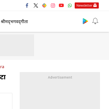
Newsletter
श्रीमद्‍भगवद्‍गीता
tra
टा