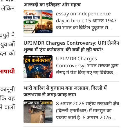
रणनीतिक 'मक्का संयुक्त रक्षा
आजादी का इतिहास और महत्व
 लेकिन
समझौते' (Mecca Joint
essay on independence
Defence Agreement) पर
day in hindi: 15 अगस्त 1947
हस्ताक्षर किए हैं।
को भारत को ब्रिटिश हुकूमत से
आजादी मिली थी। यह ऐतिहासिक
पुते ने
दिन जहाँ स्वतंत्रता का उल्लास लेकर
UPI MDR Charges Controversy: UPI लेनदेन
 युवाओं
आया, वहीं देशवासियों को विभाजन
शुल्क में 'ट्रंप कनेक्शन' की क्यों हो रही चर्चा?
सदन को
के गहरे जख्म और दर्द का भी सामना
UPI MDR Charges
करना पड़ा। इस दर्द के बावजूद,
Controversy: भारत सरकार द्वारा
भारतीयों ने अपने अतीत को भुलाकर
भाषायी
संसद में पेश किए गए नए विधेयक—
एक नए भारत के निर्माण का संकल्प
कराधान कानून (संशोधन) विधेयक,
लिया और वैश्विक पटल पर देश की
2026—के जरिए बैंकों और भुगतान
भारी बारिश से गुरुग्राम बना जलग्राम, दिल्ली में
े कानूनी
एक मजबूत पहचान गढ़ी। आइए,
प्रणाली प्रदाताओं को यूपीआई (UPI)
जलभराव से जगह-जगह जाम
स्वतंत्रता दिवस (15 अगस्त) पर एक
ा कि वह
और रूपे (RuPay) डेबिट कार्ड
8 अगस्त 2026 राष्ट्रीय राजधानी क्षेत्र
प्रेरणादायक निबंध पढ़ते हैं।
े वालों
भुगतानों पर मर्चेंट डिस्काउंट रेट
(दिल्ली-एनसीआर) में मानसून का
(MDR) यानी लेनदेन शुल्क लगाने
प्रकोप जारी है। 8 अगस्त 2026 को
की अनुमति देने के प्रावधानों ने देश में
तड़के से हो रही मूसलाधार बारिश ने
एक बड़ी बहस छेड़ दी है।