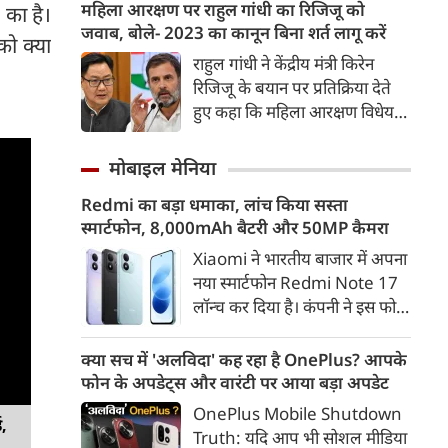
दिल्ली और गुरुग्राम की रफ्तार पर
महिला आरक्षण पर राहुल गांधी का रिजिजू को
े का है।
ब्रेक लगा दिया है। भारी वर्षा के कारण
जवाब, बोले- 2023 का कानून बिना शर्त लागू करें
को क्या
गुरुग्राम की सड़कें नदियों में तब्दील हो
राहुल गांधी ने केंद्रीय मंत्री किरेन
गईं, जिससे शहर में 'जलग्राम' जैसे
रिजिजू के बयान पर प्रतिक्रिया देते
हालात बन गए हैं।
हुए कहा कि महिला आरक्षण विधेयक
2023 में सर्वसम्मति से पारित हो
चुका है। उन्होंने सवाल उठाया कि तीन
मोबाइल मेनिया
साल बाद भी कानून लागू क्यों नहीं
Redmi का बड़ा धमाका, लांच किया सस्ता
हुआ और इसे परिसीमन से क्यों जोड़ा
स्मार्टफोन, 8,000mAh बैटरी और 50MP कैमरा
जा रहा है।
Xiaomi ने भारतीय बाजार में अपना
नया स्मार्टफोन Redmi Note 17
लॉन्च कर दिया है। कंपनी ने इस फोन
को TrueColour AMOLED
डिस्प्ले, 8,000mAh की बड़ी बैटरी
क्या सच में 'अलविदा' कह रहा है OnePlus? आपके
और Qualcomm Snapdragon
फोन के अपडेट्स और वारंटी पर आया बड़ा अपडेट
चिपसेट के साथ पेश किया है। फोन में
OnePlus Mobile Shutdown
ड,
50MP का मेन कैमरा दिया गया है।
Truth: यदि आप भी सोशल मीडिया