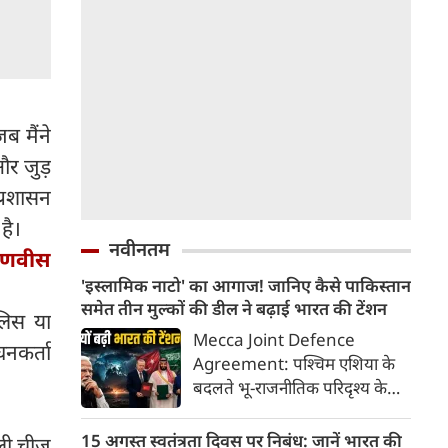
ब मैंने
और जुड़
्रशासन
है।
नवीनतम
फडणवीस
'इस्लामिक नाटो' का आगाज! जानिए कैसे पाकिस्तान
समेत तीन मुल्कों की डील ने बढ़ाई भारत की टेंशन
ुलिस या
Mecca Joint Defence
घनकर्ता
Agreement: पश्चिम एशिया के
बदलते भू-राजनीतिक परिदृश्य के
बीच तुर्की, पाकिस्तान और सऊदी
अरब ने एक ऐतिहासिक और
15 अगस्त स्वतंत्रता दिवस पर निबंध: जानें भारत की
ली चीज़