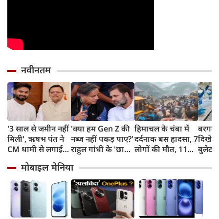
नवीनतम
'3 साल से जमीन नहीं
'क्या हम Gen Z की
हिमाचल के चंबा में
बरगद क
मिली', ऋषभ पंत ने
नब्ज नहीं पकड़ पाए?'
दर्दनाक बस हादसा, 7
दिखेगी
CM धामी से लगाई
राहुल गांधी के 'छात्रों
लोगों की मौत, 11
बुलेट ट्
गुहार, कहा- उत्तराखंड
की गूंज' पर शशि
घायल
बिल्डिं
मोबाइल मेनिया
लौटकर करना चाहता
थरूर का बड़ा बयान
जैसी स
हूं काम
जाएंगे 