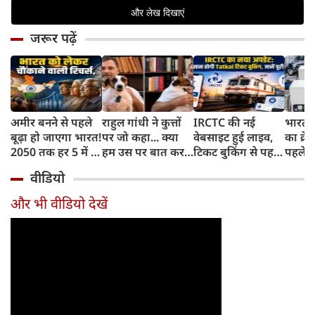
जरूर पढ़ें
अमीर बनने से पहले
राहुल गांधी ने कुत्तों
IRCTC की नई
भारत म
बूढ़ा हो जाएगा भारत!
पर जो कहा... क्या
वेबसाइट हुई लाइव,
का क्रे
2050 तक हर 5 में 1
हम उस पर बात कर
टिकट बुकिंग से पहले
पहले जा
भारतीय होगा 60
सकते हैं?
करना होगा ये जरूरी
वाहनों 
वीडियो
साल से ज्यादा उम्र का
काम, जानें पूरा
और इन
तरीका
और भी वीडियो देखें