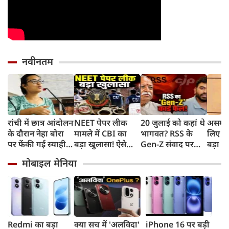
नवीनतम
रांची में छात्र आंदोलन
NEET पेपर लीक
20 जुलाई को कहां थे
असम बा
के दौरान नेहा बोरा
मामले में CBI का
भागवत? RSS के
लिए हे
पर फेंकी गई स्याही,
बड़ा खुलासा! ऐसे
Gen-Z संवाद पर
बड़ा ऐ
बोलीं- आंसू गैस और
चुराए गए थे सवाल,
CJP प्रमुख दीपके का
सरकार 
मोबाइल मेनिया
पेलेट से नहीं डरे, इससे
हैरान करने वाला
हमला, बोले- अब
रुपए 
भी नहीं डरेंगे
तरीका आया सामने
बहुत देर हो गई!
Redmi का बड़ा
क्या सच में 'अलविदा'
iPhone 16 पर बड़ी