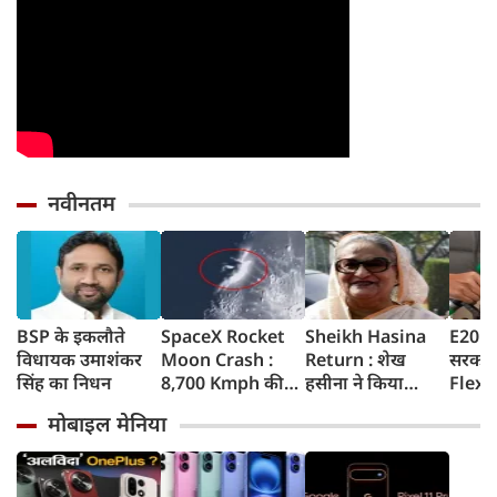
नवीनतम
BSP के इकलौते
SpaceX Rocket
Sheikh Hasina
E20 Pe
विधायक उमाशंकर
Moon Crash :
Return : शेख
सरकार 
सिंह का निधन
8,700 Kmph की
हसीना ने किया
Flex-F
रफ्तार से चांद से
ऐलान- दिसंबर में
लिए न
मोबाइल मेनिया
टकराया SpaceX
बांग्लादेश लौटूंगी,
सरकार 
रॉकेट का हिस्सा,
बोलीं- गिरफ्तारी या
अपडेट
वैज्ञानिकों ने
मौत का भी डर नहीं,