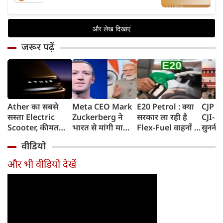
जरूर पढ़ें
Ather का सबसे
Meta CEO Mark
E20 Petrol : क्या
CJP प्र
सस्ता Electric
Zuckerberg ने
सरकार ला रही है
CJI- य
Scooter, कीमत
भारत से मांगी माफी,
Flex-Fuel वाहनों के
सुननी 
सुनकर रह जाएंगे
5-6 घंटे तक
लिए नई पॉलिसी?
का जवा
वीडियो
हैरान, 120Km
Facebook से हटाया
सरकार ने दिया बड़ा
हो सक
Range के साथ
गया था PM Modi
अपडेट
और भी वीडियो देखें
आएगा Konarc
का वीडियो