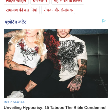
लाइफ स्‍टाइल
धर्म-संसार
महाभारत के किस्से
रामायण की कहानियां
रोचक और रोमांचक