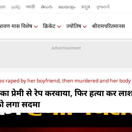
ish
தமிழ்
मराठी
తెలుగు
മലയാളം
ಕನ್ನಡ
ગુજરાતી
श्रावण मास विशेष
क्रिकेट
ज्योतिष
श्रीरामचरितमानस
as raped by her boyfriend, then murdered and her body 
ा प्रेमी से रेप करवाया, फिर हत्या कर लाश
को लगा सदमा