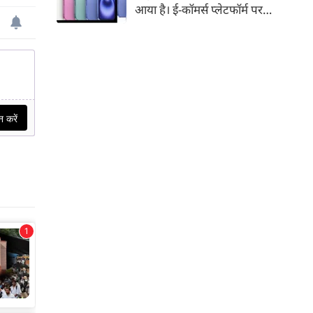
आया है। ई-कॉमर्स प्लेटफॉर्म पर
iPhone 16 के 128GB मॉडल की
कीमत सीधे डिस्काउंट के बाद
67,900 रुपए हो गई है। वहीं, अगर
ग्राहक एक्सचेंज ऑफर और चुनिंदा
बैंक कार्ड के डिस्काउंट का फायदा
उठाते हैं, तो इस फोन को प्रभावी तौर
पर सिर्फ 40,612 रुप में खरीदा जा
सकता है।