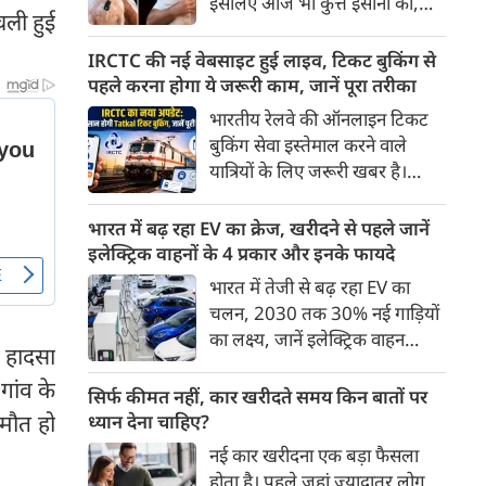
इसलिए आज भी कुत्ते इंसानों को,
पहुंच रहा है।
ली हुई
इंसानों से बेहतर समझते हैं। जब हम
भू-राजनीति से लेकर कृत्रिम
IRCTC की नई वेबसाइट हुई लाइव, टिकट बुकिंग से
बुद्धिमत्ता, जलवायु परिवर्तन से लेकर
पहले करना होगा ये जरूरी काम, जानें पूरा तरीका
क्रिकेट तक हर विषय पर बहस कर
भारतीय रेलवे की ऑनलाइन टिकट
सकते हैं, तो उस जीव पर भी एक
बुकिंग सेवा इस्तेमाल करने वाले
गंभीर चर्चा बनती है जिसने किसी भी
यात्रियों के लिए जरूरी खबर है।
सभ्यता से पहले इंसान का साथ चुना
IRCTC ने अपनी नई टिकट बुकिंग
था। दुर्भाग्य यह है कि आज कुत्तों के
वेबसाइट का बीटा वर्जन लॉन्च कर
भारत में बढ़ रहा EV का क्रेज, खरीदने से पहले जानें
बारे में हमारी राय पशु-चिकित्सकों,
दिया है। करीब 24 साल पुराने
इलेक्ट्रिक वाहनों के 4 प्रकार और इनके फायदे
व्यवहार वैज्ञानिकों या विशेषज्ञों से
इंटरफेस के बाद वेबसाइट को नए
भारत में तेजी से बढ़ रहा EV का
कम... और व्हाट्सऐप यूनिवर्सिटी से
डिजाइन और कई नए फीचर्स के साथ
चलन, 2030 तक 30% नई गाड़ियों
ज़्यादा बनती है।
अपडेट किया गया है।
का लक्ष्य, जानें इलेक्ट्रिक वाहन
 हादसा
कितने प्रकार के होते हैं और क्या है
गांव के
200 अरब रुपए का मौका
सिर्फ कीमत नहीं, कार खरीदते समय किन बातों पर
मौत हो
ध्यान देना चाहिए?
नई कार खरीदना एक बड़ा फैसला
होता है। पहले जहां ज़्यादातर लोग