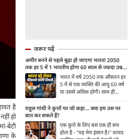
जरूर पढ़ें
अमीर बनने से पहले बूढ़ा हो जाएगा भारत! 2050
तक हर 5 में 1 भारतीय होगा 60 साल से ज्यादा उम्र
का
भारत में वर्ष 2050 तक औसतन हर
5 में से एक व्यक्ति की आयु 60 वर्ष
या उससे अधिक होगी। साथ ही
लगभग 10 में से 7 बुजुर्ग ग्रामीण
ावत है
भारत में रहेंगे। ‘ट्रांसफॉर्म रूरल
राहुल गांधी ने कुत्तों पर जो कहा... क्या हम उस पर
इंडिया’ (टीआरआई) की रिचर्स के
बात कर सकते हैं?
हीं हो
अनुसार भारत विकसित देशों के
एक कुत्ते के लिए बस एक ही सच
ं-बेटी
विपरीत समृद्ध बनने से पहले ही वृद्ध
होता है - "यह मेरा इंसान है।" शायद
ाणा के
होती आबादी वाले देश की श्रेणी में