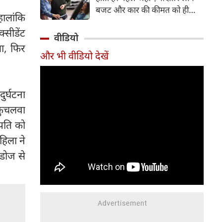
बजट और कार की कीमत को ही
हालांकि
सबसे अहम मानते थे, वहीं आज
्सीडेंट
खरीदार कई दूसरे पहलुओं पर भी
वीडियो
ध्यान देते हैं। आइए जानते हैं कि कार
या, फिर
और भी वीडियो देखें
खरीदते समय किन बातों पर ध्यान
देना चाहिए।
ुर्घटना
कुचलवा
 पति को
हिला ने
डोज से