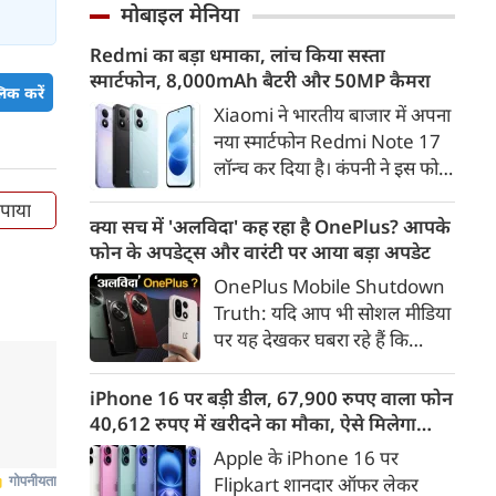
और गाजियाबाद के कई इलाकों में
मोबाइल मेनिया
गलत ठहराना उचित नहीं है। उन्होंने
सड़कें पानी से लबालब हो गईं,
कहा कि Gen Z सरकार का हिस्सा है
Redmi का बड़ा धमाका, लांच किया सस्ता
जिसके चलते कई प्रमुख मार्गों पर
और इसी पीढ़ी के जनादेश की वजह
स्मार्टफोन, 8,000mAh बैटरी और 50MP कैमरा
लंबा ट्रैफिक जाम लग गया। भारी
िक करें
से मौजूदा सरकार लंबे समय से सत्ता
बारिश के कारण लोगों को अपने
Xiaomi ने भारतीय बाजार में अपना
में है।
गंतव्य तक पहुंचने में काफी परेशानी
नया स्मार्टफोन Redmi Note 17
का सामना करना पड़ा।
लॉन्च कर दिया है। कंपनी ने इस फोन
को TrueColour AMOLED
 पाया
डिस्प्ले, 8,000mAh की बड़ी बैटरी
क्या सच में 'अलविदा' कह रहा है OnePlus? आपके
और Qualcomm Snapdragon
फोन के अपडेट्स और वारंटी पर आया बड़ा अपडेट
चिपसेट के साथ पेश किया है। फोन में
OnePlus Mobile Shutdown
50MP का मेन कैमरा दिया गया है।
Truth: यदि आप भी सोशल मीडिया
इसके अलावा Redmi Note 17 में
पर यह देखकर घबरा रहे हैं कि
Corning Gorilla Glass 7i
"OnePlus मोबाइल बंद हो रहा है",
प्रोटेक्शन, IP65 रेटिंग और मजबूत
तो थोड़ा ठहरिए! टेक वर्ल्ड में किसी
iPhone 16 पर बड़ी डील, 67,900 रुपए वाला फोन
चेसिस जैसे फीचर्स मिलते हैं।
समय 'फ्लैगशिप किलर' के नाम से
40,612 रुपए में खरीदने का मौका, ऐसे मिलेगा
मशहूर इस ब्रांड को लेकर इंटरनेट पर
डिस्काउंट
Apple के iPhone 16 पर
लगातार कयासबाजी का दौर जारी है।
Flipkart शानदार ऑफर लेकर