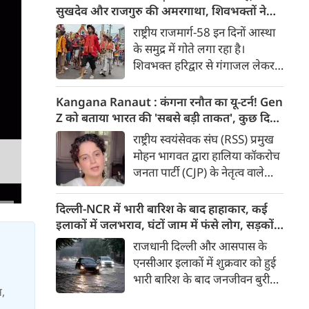
मुद्दा’ बताते हुए आरोप लगाया कि
सुखदेव और राजगुरु की अमरगाथा, शिवभक्तों ने
इसके इस्तेमाल से वाहनों को नुकसान
अनोखे अंदाज में दी श्रद्धांजलि
राष्ट्रीय राजमार्ग-58 इन दिनों आस्था
हो रहा है और इसका आर्थिक बोझ
के समुद्र में गोते लगा रहा है।
आम उपभोक्ताओं पर पड़ रहा है।
शिवभक्त हरिद्वार से गंगाजल लेकर
अपने-अपने गंतव्य की तरफ बढ़ रहे
है। लाखों शिवभक्तों के बीच रंग-
Kangana Ranaut : कंगना रनौत का यू-टर्न! Gen
बिरंगी और आकर्षक कांवड़ें हर किसी
Z को बताया भारत की 'सबसे बड़ी ताकत', कुछ दिन
का ध्यान बरबस अपनी ओर खींच रही
पहले प्रदर्शनकारियों को कहा था 'जेनरेशन गटर'
राष्ट्रीय स्वयंसेवक संघ (RSS) प्रमुख
हैं। लेकिन ऐसे में जब शिव चौक से
मोहन भागवत द्वारा हालिया कॉकरोच
एक गुजरी कांवड़ ने लोगों के दिलों को
जनता पार्टी (CJP) के नेतृत्व वाले
गहराई तक छू लिया। यह केवल
प्रदर्शनों में Gen Z की भूमिका को
कांवड़ नहीं थी, बल्कि देश की
समर्थन दिए जाने के एक दिन बाद
दिल्ली-NCR में भारी बारिश के बाद हाहाकार, कई
आजादी के अमर सेनानियों को
बीजेपी सांसद और अभिनेत्री कंगना
इलाकों में जलभराव, घंटों जाम में फंसे लोग, सड़कों
समर्पित एक चलती-फिरती श्रद्धांजलि
रनौत ने अपने पहले के बयान पर
पर भरा कमर तक पानी
राजधानी दिल्ली और आसपास के
थी।
सफाई दी। उन्होंने अब Gen Z को
एनसीआर इलाकों में शुक्रवार को हुई
भारत की ‘सबसे बड़ी ताकत’ बताया
भारी बारिश के बाद जनजीवन बुरी
है। कंगना ने कहा कि कुछ लोगों के
स,
तरह प्रभावित हुआ। दिल्ली, नोएडा
व्यवहार के आधार पर पूरी पीढ़ी को