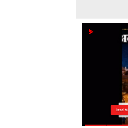
Read M