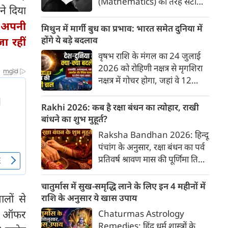
(Mathematics) की तरह सटीक,
ने दिया
अकाट्य और संदेह से परे बनाया
ं अपनी
जाए। वे एक ऐसा सार्वभौमिक सत्य
मिथुन में मार्गी बुध का प्रभाव: भारत समेत दुनिया में
खोजना चाहते थे, जिस पर कोई भी
होंगे ये बड़े बदलाव
ा रहीं
प्रश्नचिह्न न लगा सके। इसी विचार ने
वृषभ राशि के मंगल का 24 जुलाई
बुद्धिवाद (Rationalism) की नींव
2026 को रोहिणी नक्षत्र से मृगशिरा
रखी। आइए, देकार्त के इस अद्भुत
नक्षत्र में गोचर होगा, जहां वे 12
दार्शनिक चिंतन के 4 प्रमुख स्तंभों को
अगस्त तक रहेंगे। ज्योतिष की दुनिया
गहराई से समझते हैं।
में एक बड़ा हलचल भरा मोड़ आ चुका
Rakhi 2026: कब है रक्षा बंधन का त्योहार, राखी
है- बुध ग्रह अपनी ही प्रिय राशि मिथुन
बांधने का शुभ मुहूर्त?
में सीधे (मार्गी) चलने लगे हैं। अब जब
Raksha Bandhan 2026: हिन्दू
बुद्धि और संवाद का कारक ग्रह सीधी
पंचांग के अनुसार, रक्षा बंधन का पर्व
चाल चलेगा, तो जाहिर है आपकी
प्रतिवर्ष श्रावण मास की पूर्णिमा तिथि
सोच, बातचीत और फैसलों की रफ्तार
को मनाया जाता है। भारतीय संस्कृति
भी बदल जाएगी।
में इसे मिठास और खुशियों का उत्सव
चातुर्मास में सुख-समृद्धि लाने के लिए इन 4 महीनों में
माना गया है। यह भाई-बहन के प्रेम
लों से
राशि के अनुसार ये खास उपाय
का पावन पर्व है। यहां जानें रक्षा बंधन
का ऑफर
Chaturmas Astrology
2026 कब है? जानें रक्षा बंधन
Remedies: हिंदू धर्म शास्त्रों के