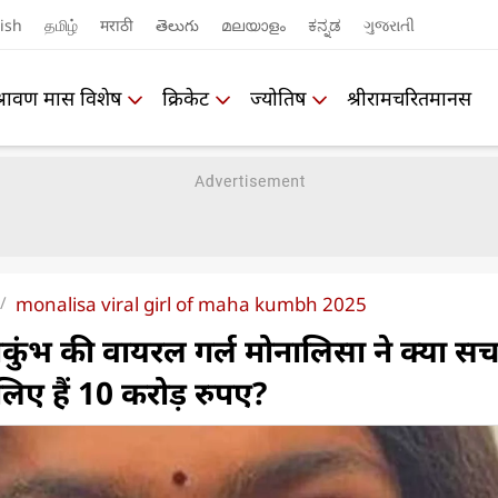
ish
தமிழ்
मराठी
తెలుగు
മലയാളം
ಕನ್ನಡ
ગુજરાતી
श्रावण मास विशेष
क्रिकेट
ज्योतिष
श्रीरामचरितमानस
monalisa viral girl of maha kumbh 2025
ुंभ की वायरल गर्ल मोनालिसा ने क्या स
लिए हैं 10 करोड़ रुपए?