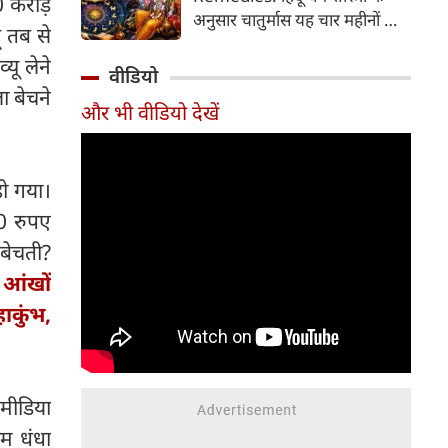
0 करोड़
2026 की तारीख...
अनुसार चातुर्मास यह चार महीनों का
ं तब से
पवित्र काल भगवान विष्णु के योगनिद्रा
यू लेने
में जाने से प्रारंभ होकर देवउठनी
वीडियो
एकादशी पर समाप्त होता है। यदि
ा बेचने
और भी वीडियो देखें
आप अपनी राशि के अनुसार चातुर्मास
में कुछ विशेष उपाय करते हैं, तो
जीवन में आ रही और घर में सुख-
समृद्धि का वास होता है। यहां जानें
हो गया।
12 राशियों के लिए चातुर्मास के
00 रुपए
अचूक उपाय...
 बेचती?
 आंखों
ाकुंभ,
मीडिया
म धंधा