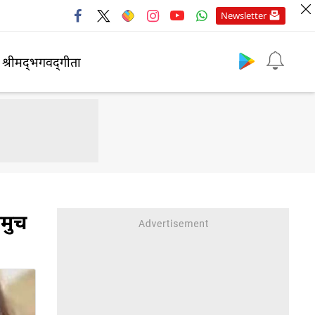
Newsletter
श्रीमद्‍भगवद्‍गीता
चमुच