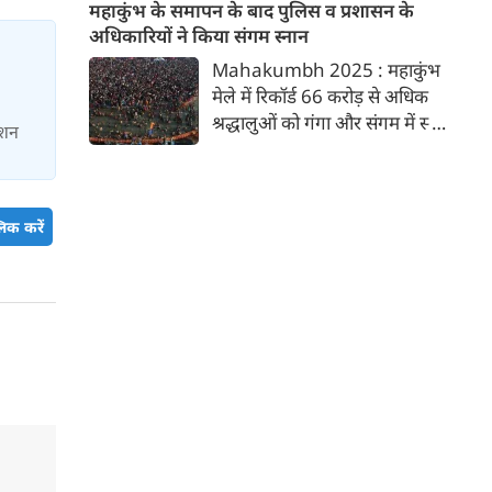
हैं। इस दौरान लोगों का एक जगह पर
महाकुंभ के समापन के बाद पुलिस व प्रशासन के
45 दिनों में 130 नावों के जरिए 30
बड़ी संख्या में इकट्ठा होना, विभिन्न
अधिकारियों ने किया संगम स्नान
करोड़ रुपए की कमाई की है।
स्थानों से आए लोगों के संपर्क में आना
Mahakumbh 2025 : महाकुंभ
और मौसम में बदलाव जैसे कई कारण
मेले में रिकॉर्ड 66 करोड़ से अधिक
होते हैं, जिससे कुछ लोग बीमार पड़
श्रद्धालुओं को गंगा और संगम में स्नान
ाशन
रहे हैं। आइए जानते हैं इसके प्रमुख
कराने के बाद मेले से जुड़े प्रशासनिक
कारण और बचाव के उपाय।
और पुलिस अधिकारियों ने शुक्रवार
को संगम में डुबकी लगाई।
मेलाधिकारी विजय किरण आनंद ने
िक करें
अपने अनुभव साझा करते हुए बताया
कि मेले के दौरान किसी भी पुलिस
और प्रशासनिक अधिकारी को गंगा
स्नान करने का अवसर नहीं मिला।
आज सभी ने मिलकर स्नान किया।
बहुत अच्छा लगा।