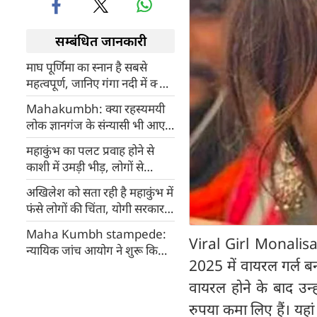
सम्बंधित जानकारी
माघ पूर्णिमा का स्नान है सबसे
महत्वपूर्ण, जानिए गंगा नदी में क्यों
लगाना चाहिए 5 डुबकी?
Mahakumbh: क्या रहस्यमयी
लोक ज्ञानगंज के संन्यासी भी आए हैं
कुंभ मेले में गंगा स्नान करने?
महाकुंभ का पलट प्रवाह होने से
काशी में उमड़ी भीड़, लोगों से
अपील- अभी गंगा आरती में शामिल
अखिलेश को सता रही है महाकुंभ में
होने से बचें
फंसे लोगों की चिंता, योगी सरकार से
की मांग
Maha Kumbh stampede:
Viral Girl Monalisa:
न्यायिक जांच आयोग ने शुरू किया
2025 में वायरल गर्ल बन
अपना काम, 1 महीने में करेंगे जांच
पूरी
वायरल होने के बाद उन्ह
रुपया कमा लिए हैं। यहा