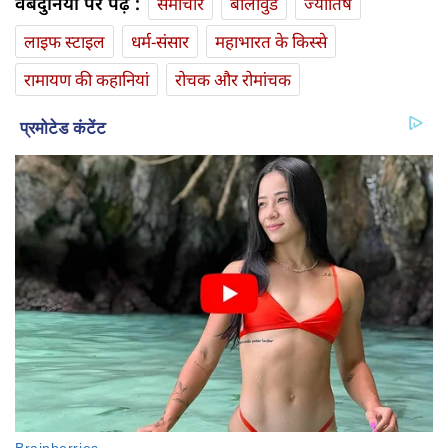
वेबदुनिया पर पढ़ें :
समाचार
बॉलीवुड
ज्योतिष
लाइफ स्‍टाइल
धर्म-संसार
महाभारत के किस्से
रामायण की कहानियां
रोचक और रोमांचक