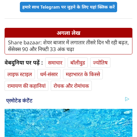
हमारे साथ Telegram पर जुड़ने के लिए यहां क्लिक करें
अगला लेख
Share bazaar: शेयर बाजार में लगातार तीसरे दिन भी रही बढ़त,
सेंसेक्स 90 और निफ्टी 33 अंक चढ़ा
वेबदुनिया पर पढ़ें :
समाचार
बॉलीवुड
ज्योतिष
लाइफ स्‍टाइल
धर्म-संसार
महाभारत के किस्से
रामायण की कहानियां
रोचक और रोमांचक