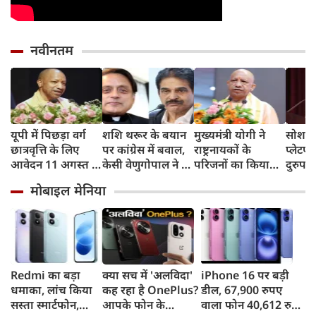
नवीनतम
यूपी में पिछड़ा वर्ग
शशि थरूर के बयान
मुख्यमंत्री योगी ने
सोशल 
छात्रवृत्ति के लिए
पर कांग्रेस में बवाल,
राष्ट्रनायकों के
प्लेटफॉ
आवेदन 11 अगस्त से,
केसी वेणुगोपाल ने दी
परिजनों का किया
दुरुप
21 सितंबर है अंतिम
नसीहत, भाजपा नेता
सम्मान, शौर्यगाथा की
के खि
मोबाइल मेनिया
तिथि, योगी सरकार में
ने कसा यह तंज
पुस्तकों का भी हुआ
फैला र
छात्रों को मिला
विमोचन
ताकतें
मजबूत सहारा
आदित्
Redmi का बड़ा
क्या सच में 'अलविदा'
iPhone 16 पर बड़ी
धमाका, लांच किया
कह रहा है OnePlus?
डील, 67,900 रुपए
सस्ता स्मार्टफोन,
आपके फोन के
वाला फोन 40,612 रुपए