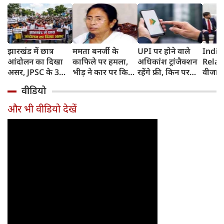
झारखंड में छात्र
ममता बनर्जी के
UPI पर होने वाले
India
आंदोलन का दिखा
काफिले पर हमला,
अधिकांश ट्रांजैक्शन
Relat
असर, JPSC के 3
भीड़ ने कार पर किया
रहेंगे फ्री, किन पर
वीजा 
सदस्‍यों ने दिया
पथराव, भाजपा और
लगेगा टैक्स, सरकार
इमिग्रे
वीडियो
इस्‍तीफा, प्रदर्शन को
पुलिस पर लगा यह
ने दिया बड़ा अपडेट
अलावा
लेकर क्या बोले CM
आरोप
अमेरिक
और भी वीडियो देखें
हेमंत सोरेन?
जेडी वें
की चर्च