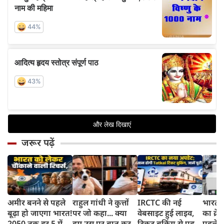
जरूर पढ़ें
अमीर बनने से पहले
राहुल गांधी ने कुत्तों
IRCTC की नई
भारत म
बूढ़ा हो जाएगा भारत!
पर जो कहा... क्या
वेबसाइट हुई लाइव,
का क्रे
2050 तक हर 5 में 1
हम उस पर बात कर
टिकट बुकिंग से पहले
पहले जा