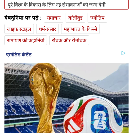
पूरे विश्व के विकास के लिए नई संभावनाओं को जन्म देगी
वेबदुनिया पर पढ़ें :
समाचार
बॉलीवुड
ज्योतिष
लाइफ स्‍टाइल
धर्म-संसार
महाभारत के किस्से
रामायण की कहानियां
रोचक और रोमांचक