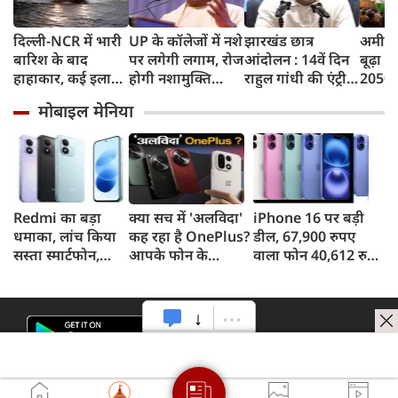
दिल्ली-NCR में भारी
UP के कॉलेजों में नशे
झारखंड छात्र
अमीर ब
बारिश के बाद
पर लगेगी लगाम, रोज
आंदोलन : 14वें दिन
बूढ़ा 
हाहाकार, कई इलाकों
होगी नशामुक्ति
राहुल गांधी की एंट्री,
2050 त
में जलभराव, घंटों
शपथ; कैंपस के 500
बोले 'एजुकेशन
भारती
मोबाइल मेनिया
जाम में फंसे लोग,
मीटर दायरे में बिक्री
सिस्टम कोलैप्स हो
साल से 
सड़कों पर भरा कमर
पर सख्ती
चुका है'
तक पानी
Redmi का बड़ा
क्या सच में 'अलविदा'
iPhone 16 पर बड़ी
धमाका, लांच किया
कह रहा है OnePlus?
डील, 67,900 रुपए
सस्ता स्मार्टफोन,
आपके फोन के
वाला फोन 40,612 रुपए
8,000mAh बैटरी
अपडेट्स और वारंटी पर
में खरीदने का मौका, ऐसे
और 50MP कैमरा
आया बड़ा अपडेट
मिलेगा डिस्काउंट