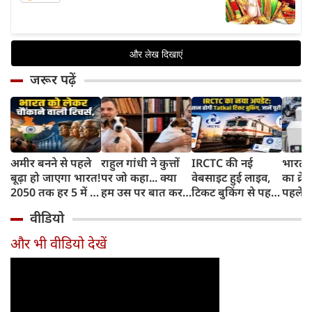
जरूर पढ़ें
अमीर बनने से पहले
राहुल गांधी ने कुत्तों
IRCTC की नई
भारत म
बूढ़ा हो जाएगा भारत!
पर जो कहा... क्या
वेबसाइट हुई लाइव,
का क्रे
2050 तक हर 5 में 1
हम उस पर बात कर
टिकट बुकिंग से पहले
पहले जा
भारतीय होगा 60
सकते हैं?
करना होगा ये जरूरी
वाहनों 
वीडियो
साल से ज्यादा उम्र का
काम, जानें पूरा
और इन
तरीका
और भी वीडियो देखें