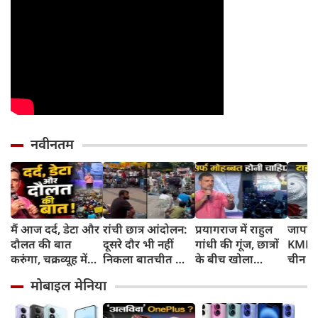
नवीनतम
मैं आज दर्द, डेटा और
रांची छात्र आंदोलन:
प्रयागराज में राहुल
जापान
दौलत की बात
दूसरे दौर भी नहीं
गांधी की गूंज, छात्रों
KMPH 
करुंगा, चक्रव्यूह में
निकला बातचीत का
के बीच खोला
चीन क
फंसे हैं देश के छात्र,
कोई नतीजा, MLA
रोजगार के '5 बंद
टाइफून
मोबाइल मेनिया
रील नशा है, छात्रों की
जयराम महतो ने
दरवाजों' का सच
में अलर
गूंज में बोले राहुल
किया अनशन का
स्कूल बं