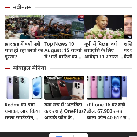
नवीनतम
झारखंड में क्यों नहीं
Top News 10
यूपी में पिछड़ा वर्ग
शशि थ
शांत हो रहा छात्रों का
August: 15 राज्यों
छात्रवृत्ति के लिए
पर कांग
गुस्सा?
में भारी बारिश का
आवेदन 11 अगस्त से,
केसी व
अलर्ट, झारखंड में
21 सितंबर है अंतिम
नसीहत
मोबाइल मेनिया
आज छात्रों का
तिथि, योगी सरकार में
ने कसा
विधानसभा मार्च
छात्रों को मिला
मजबूत सहारा
Redmi का बड़ा
क्या सच में 'अलविदा'
iPhone 16 पर बड़ी
धमाका, लांच किया
कह रहा है OnePlus?
डील, 67,900 रुपए
सस्ता स्मार्टफोन,
आपके फोन के
वाला फोन 40,612 रुपए
8,000mAh बैटरी
अपडेट्स और वारंटी पर
में खरीदने का मौका, ऐसे
और 50MP कैमरा
आया बड़ा अपडेट
मिलेगा डिस्काउंट