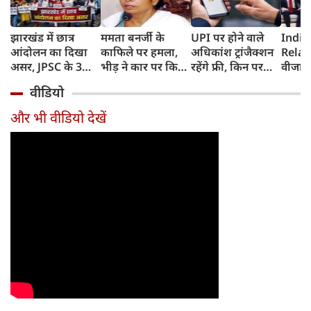
झारखंड में छात्र
ममता बनर्जी के
UPI पर होने वाले
India
आंदोलन का दिखा
काफिले पर हमला,
अधिकांश ट्रांजैक्शन
Relat
असर, JPSC के 3
भीड़ ने कार पर किया
रहेंगे फ्री, किन पर
वीजा 
सदस्‍यों ने दिया
पथराव, भाजपा और
लगेगा टैक्स, सरकार
इमिग्रे
वीडियो
इस्‍तीफा, प्रदर्शन को
पुलिस पर लगा यह
ने दिया बड़ा अपडेट
अलावा
लेकर क्या बोले CM
आरोप
अमेरिक
और भी वीडियो देखें
हेमंत सोरेन?
जेडी वें
की चर्च