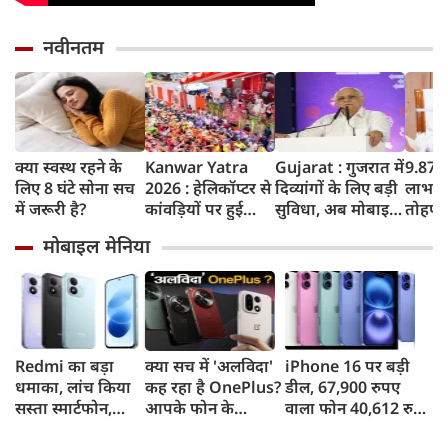
नवीनतम
क्या स्वस्थ रहने के
Kanwar Yatra
Gujarat : गुजरात में
9.87 ल
लिए 8 घंटे सोना सच
2026 : हेलिकॉप्टर से
दिव्यांगों के लिए बड़ी
लाभार्थ
में जरूरी है?
कांवड़ियों पर हुई
सुविधा, अब मोबाइल
तोहफा,
फूलों की बारिश,
में दिखाएं बस पास
सिंह धामी ने खाते में
मोबाइल मेनिया
बोले- शिवभक्त बोले
और करें फ्री सफर,
भेजे 1
योगीजी ने फूल नहीं
केंद्र सरकार ने दिया
सम्मान बरसाया
अवॉर्ड
Redmi का बड़ा
क्या सच में 'अलविदा'
iPhone 16 पर बड़ी
धमाका, लांच किया
कह रहा है OnePlus?
डील, 67,900 रुपए
सस्ता स्मार्टफोन,
आपके फोन के
वाला फोन 40,612 रुपए
8,000mAh बैटरी
अपडेट्स और वारंटी पर
में खरीदने का मौका, ऐसे