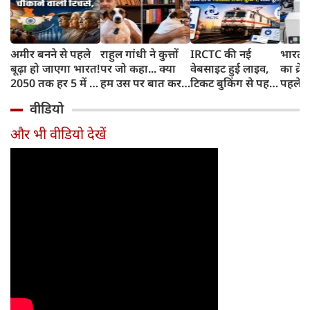
अमीर बनने से पहले
राहुल गांधी ने कुत्तों
IRCTC की नई
भारत म
बूढ़ा हो जाएगा भारत!
पर जो कहा... क्या
वेबसाइट हुई लाइव,
का क्रे
2050 तक हर 5 में 1
हम उस पर बात कर
टिकट बुकिंग से पहले
पहले जा
भारतीय होगा 60
सकते हैं?
करना होगा ये जरूरी
वाहनों 
वीडियो
साल से ज्यादा उम्र का
काम, जानें पूरा
और इन
तरीका
और भी वीडियो देखें