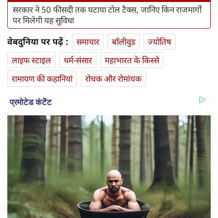
सरकार ने 50 फीसदी तक घटाया टोल टैक्‍स, जानिए किन राजमार्गों
पर मिलेगी यह सुविधा
वेबदुनिया पर पढ़ें :
समाचार
बॉलीवुड
ज्योतिष
लाइफ स्‍टाइल
धर्म-संसार
महाभारत के किस्से
रामायण की कहानियां
रोचक और रोमांचक