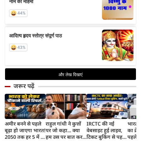
जरूर पढ़ें
अमीर बनने से पहले
राहुल गांधी ने कुत्तों
IRCTC की नई
भारत म
बूढ़ा हो जाएगा भारत!
पर जो कहा... क्या
वेबसाइट हुई लाइव,
का क्रे
2050 तक हर 5 में 1
हम उस पर बात कर
टिकट बुकिंग से पहले
पहले जा