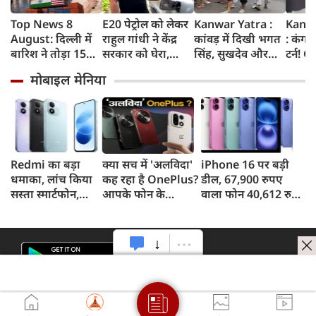
Top News 8
E20 पेट्रोल को लेकर
Kanwar Yatra :
Kang
August: दिल्ली में
राहुल गांधी ने केंद्र
कांवड़ में दिखी भगत
: कंगन
बारिश ने तोड़ा 15
सरकार को घेरा,
सिंह, सुखदेव और
टर्न! 
साल का रिकॉर्ड,
कहा- बहुत बड़ा मुद्दा,
राजगुरु की
बताया
मोबाइल मेनिया
भारत पर 100%
लोगों की गाड़ियां हो
अमरगाथा,
'सबसे 
टैरिफ का खतरा;
रहीं खराब, BJP ने
शिवभक्तों ने अनोखे
कुछ दि
Gen Z पर कंगना का
बताया खराब
अंदाज में दी
प्रदर्श
यू-टर्न
पटकथा
श्रद्धांजलि
कहा था
गटर'
Redmi का बड़ा
क्या सच में 'अलविदा'
iPhone 16 पर बड़ी
धमाका, लांच किया
कह रहा है OnePlus?
डील, 67,900 रुपए
सस्ता स्मार्टफोन,
आपके फोन के
वाला फोन 40,612 रुपए
8,000mAh बैटरी
अपडेट्स और वारंटी पर
में खरीदने का मौका, ऐसे
और 50MP कैमरा
आया बड़ा अपडेट
मिलेगा डिस्काउंट