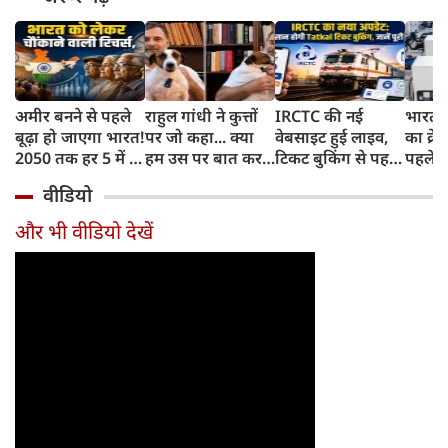
अमीर बनने से पहले
राहुल गांधी ने कुत्तों
IRCTC की नई
भारत म
बूढ़ा हो जाएगा भारत!
पर जो कहा... क्या
वेबसाइट हुई लाइव,
का क्रे
2050 तक हर 5 में 1
हम उस पर बात कर
टिकट बुकिंग से पहले
पहले जा
भारतीय होगा 60
सकते हैं?
करना होगा ये जरूरी
वाहनों 
वीडियो
साल से ज्यादा उम्र का
काम, जानें पूरा
और इन
तरीका
और भी वीडियो देखें