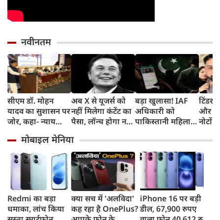
नवीनतम
सीएम डॉ. मोहन
अब X से यूजर्स को
बड़ा खुलासा! IAF
टिंडर प
यादव का सुशासन पर
नहीं मिलेगा कंटेंट का
अधिकारी को
और फिर
जोर, कहा- न्याय
पैसा, लॉन्‍च होगा नया
पाकिस्तानी महिला
नोटों क
सुनिश्चित करने के
प्रोग्राम और ये है नई
एजेंट ने बनाया
सोकर 
मोबाइल मेनिया
लिए प्रतिबद्ध है
शर्त
हनीट्रैफ का शिकार,
का सपन
सरकार
गिरफ्तार
करोड़ 
Redmi का बड़ा
क्या सच में 'अलविदा'
iPhone 16 पर बड़ी
धमाका, लांच किया
कह रहा है OnePlus?
डील, 67,900 रुपए
सस्ता स्मार्टफोन,
आपके फोन के
वाला फोन 40,612 रुपए