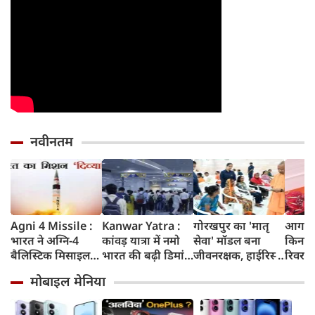
नवीनतम
Agni 4 Missile :
Kanwar Yatra :
गोरखपुर का 'मातृ
आगरा म
भारत ने अग्नि-4
कांवड़ यात्रा में नमो
सेवा' मॉडल बना
किनारे
बैलिस्टिक मिसाइल
भारत की बढ़ी डिमांड,
जीवनरक्षक, हाईरिस्क
रिवर फ्
का सफल परीक्षण
गाजियाबाद समेत
गर्भवती महिलाओं के
करोड़ 
मोबाइल मेनिया
किया, 4,000 KM
कई स्टेशनों पर 50%
इलाज से बची 77
करेगी 
तक मारक क्षमता
तक बढ़ी यात्रियों की
जिंदगियां
मिलेंग
संख्या
सुविधा