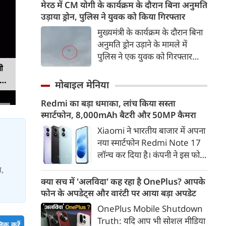
रणनीतिक साझेदारी को और मजबूत
मेरठ में CM योगी के कार्यक्रम के दौरान बिना अनुमति
करने के तरीकों पर चर्चा की।
उड़ाया ड्रोन, पुलिस ने युवक को किया गिरफ्तार
बातचीत के दौरान व्यापार, रक्षा,
मुख्यमंत्री के कार्यक्रम के दौरान बिना
ऊर्जा सुरक्षा, महत्वपूर्ण खनिज और
अनुमति ड्रोन उड़ाने के मामले में
उभरती तकनीकों जैसे प्रमुख मुद्दों पर
पुलिस ने एक युवक को गिरफ्तार
विचार-विमर्श हुआ।
किया है। कार्यक्रम स्थल के आसपास
ी
दो ड्रोन उड़ते हुए दिखाई दिए थे। जांच
ान
मोबाइल मेनिया
में एक ड्रोन सरकारी और पूर्व अनुमति
Redmi का बड़ा धमाका, लांच किया सस्ता
से उड़ाया जा रहा था, जबकि दूसरा
स्मार्टफोन, 8,000mAh बैटरी और 50MP कैमरा
ड्रोन बिना अनुमति उड़ता पाया गया।
Xiaomi ने भारतीय बाजार में अपना
नया स्मार्टफोन Redmi Note 17
लॉन्च कर दिया है। कंपनी ने इस फोन
को TrueColour AMOLED
स,
डिस्प्ले, 8,000mAh की बड़ी बैटरी
क्या सच में 'अलविदा' कह रहा है OnePlus? आपके
और Qualcomm Snapdragon
फोन के अपडेट्स और वारंटी पर आया बड़ा अपडेट
चिपसेट के साथ पेश किया है। फोन में
OnePlus Mobile Shutdown
50MP का मेन कैमरा दिया गया है।
Truth: यदि आप भी सोशल मीडिया
िक करें