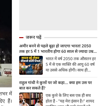
जरूर पढ़ें
अमीर बनने से पहले बूढ़ा हो जाएगा भारत! 2050
तक हर 5 में 1 भारतीय होगा 60 साल से ज्यादा उम्र
का
भारत में वर्ष 2050 तक औसतन हर
5 में से एक व्यक्ति की आयु 60 वर्ष
या उससे अधिक होगी। साथ ही
लगभग 10 में से 7 बुजुर्ग ग्रामीण
भारत में रहेंगे। ‘ट्रांसफॉर्म रूरल
राहुल गांधी ने कुत्तों पर जो कहा... क्या हम उस पर
इंडिया’ (टीआरआई) की रिचर्स के
बात कर सकते हैं?
अनुसार भारत विकसित देशों के
भर में
एक कुत्ते के लिए बस एक ही सच
विपरीत समृद्ध बनने से पहले ही वृद्ध
ए हैं।
होता है - "यह मेरा इंसान है।" शायद
होती आबादी वाले देश की श्रेणी में