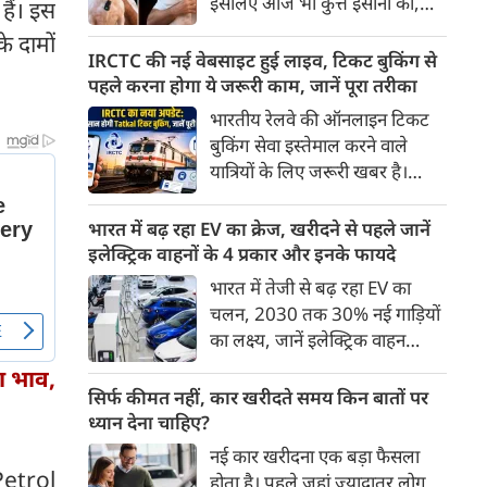
इसलिए आज भी कुत्ते इंसानों को,
हैं। इस
पहुंच रहा है।
इंसानों से बेहतर समझते हैं। जब हम
े दामों
भू-राजनीति से लेकर कृत्रिम
IRCTC की नई वेबसाइट हुई लाइव, टिकट बुकिंग से
बुद्धिमत्ता, जलवायु परिवर्तन से लेकर
पहले करना होगा ये जरूरी काम, जानें पूरा तरीका
क्रिकेट तक हर विषय पर बहस कर
भारतीय रेलवे की ऑनलाइन टिकट
सकते हैं, तो उस जीव पर भी एक
बुकिंग सेवा इस्तेमाल करने वाले
गंभीर चर्चा बनती है जिसने किसी भी
यात्रियों के लिए जरूरी खबर है।
सभ्यता से पहले इंसान का साथ चुना
IRCTC ने अपनी नई टिकट बुकिंग
था। दुर्भाग्य यह है कि आज कुत्तों के
वेबसाइट का बीटा वर्जन लॉन्च कर
भारत में बढ़ रहा EV का क्रेज, खरीदने से पहले जानें
बारे में हमारी राय पशु-चिकित्सकों,
दिया है। करीब 24 साल पुराने
इलेक्ट्रिक वाहनों के 4 प्रकार और इनके फायदे
व्यवहार वैज्ञानिकों या विशेषज्ञों से
इंटरफेस के बाद वेबसाइट को नए
भारत में तेजी से बढ़ रहा EV का
कम... और व्हाट्सऐप यूनिवर्सिटी से
डिजाइन और कई नए फीचर्स के साथ
चलन, 2030 तक 30% नई गाड़ियों
ज़्यादा बनती है।
अपडेट किया गया है।
का लक्ष्य, जानें इलेक्ट्रिक वाहन
कितने प्रकार के होते हैं और क्या है
ा भाव,
200 अरब रुपए का मौका
सिर्फ कीमत नहीं, कार खरीदते समय किन बातों पर
ध्यान देना चाहिए?
नई कार खरीदना एक बड़ा फैसला
(Petrol
होता है। पहले जहां ज़्यादातर लोग