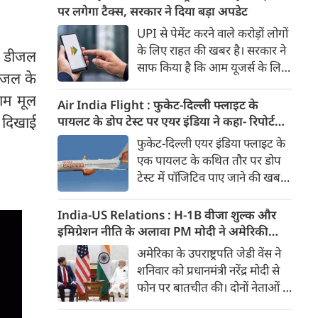
दिया। इस दौरान आलम यह था कि
पर लगेगा टैक्स, सरकार ने दिया बड़ा अपडेट
बारिश के बीच भी युवाओं का जोश
UPI से पेमेंट करने वाले करोड़ों लोगों
कम नहीं हुआ। उन्होंने जोर-शोर से
के लिए राहत की खबर है। सरकार ने
र डीजल
यह यात्रा निकाली और लोगों को प्रेरित
साफ किया है कि आम यूजर्स के लिए
किया। मुख्यमंत्री डॉ. मोहन यादव ने
डीजल के
UPI पेमेंट फिलहाल फ्री रहेगा। यानी
इस 'तिरंगा यात्रा' का शुभारंभ किया।
ाम मूल
एक व्यक्ति से दूसरे व्यक्ति को पैसे
Air India Flight : फुकेट-दिल्ली फ्लाइट के
भेजने यानी Person-to-Person
क दिखाई
पायलट के डोप टेस्ट पर एयर इंडिया ने कहा- रिपोर्ट
(P2P) UPI ट्रांजैक्शन पर कोई चार्ज
नहीं मिली, टिप्पणी की स्थिति में नहीं
फुकेट-दिल्ली एयर इंडिया फ्लाइट के
नहीं लगेगा। इसके अलावा ज्यादातर
एक पायलट के कथित तौर पर डोप
मर्चेंट पेमेंट भी बिना शुल्क के जारी
टेस्ट में पॉजिटिव पाए जाने की खबरों
रहने की उम्मीद है।
के बीच एयर इंडिया ने कहा है कि उसे
अभी तक टेस्ट रिपोर्ट उपलब्ध नहीं
India-US Relations : H-1B वीजा शुल्क और
कराई गई है। एयरलाइन ने कहा कि
इमिग्रेशन नीति के अलावा PM मोदी ने अमेरिकी
रिपोर्ट उसके पास नहीं होने के कारण
उपराष्ट्रपति जेडी वेंस किन मुद्दों पर की चर्चा
अमेरिका के उपराष्ट्रपति जेडी वेंस ने
वह इस मामले में किसी निष्कर्ष पर
शनिवार को प्रधानमंत्री नरेंद्र मोदी से
टिप्पणी करने की स्थिति में नहीं है।
फोन पर बातचीत की। दोनों नेताओं ने
भारत-अमेरिका व्यापक वैश्विक