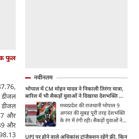
ंक फुल
नवीनतम
87.76,
भोपाल में CM मोहन यादव ने निकाली तिरंगा यात्रा,
र डीजल
बारिश में भी सैकड़ों युवाओं ने दिखाया देशभक्ति का
जज्बा
र डीजल
मध्यप्रदेश की राजधानी भोपाल 9
अगस्त की सुबह पूरी तरह देशभक्ति
.47 और
के रंग में रंगी रही। सैकड़ों युवाओं ने
0.39 और
टीटी नगर स्टेडियम से तिरंगा यात्रा
ल 98.13
निकाली और राष्ट्र सर्वोपरि का संदेश
UPI पर होने वाले अधिकांश ट्रांजैक्शन रहेंगे फ्री, किन