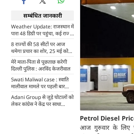
सम्बंधित जानकारी
Weather Update: राजस्थान में
पारा 48 डिग्री पर पहुंचा, कई राज्यों
के लिए IMD ने जारी किया रेड
8 राज्यों की 58 सीटों पर आज
अलर्ट
थमेगा प्रचार का शोर, 25 मई को
वोटिंग
मेरे माता-पिता से पूछताछ करेगी
दिल्ली पुलिस : अरविंद केजरीवाल
Swati Maliwal case : स्वाति
मालीवाल मामले पर पहली बार
अरविंद केजरीवाल का बयान,
Adani Group से जुड़े घोटालों को
जानिए क्या बोले
लेकर कांग्रेस ने केंद्र पर साधा
निशाना, दिया यह बयान...
Petrol Diesel Pri
आज गुरुवार के लिए प