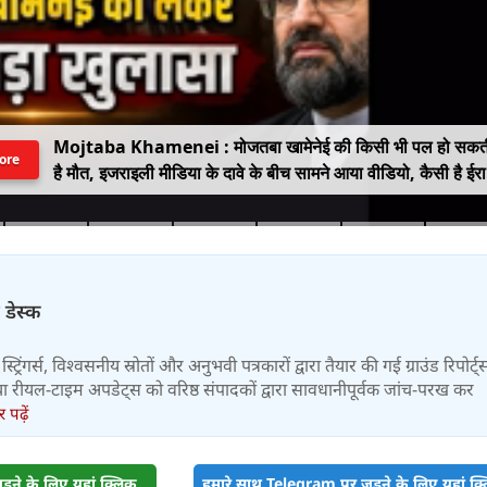
Mojtaba Khamenei : मोजतबा खामेनेई की किसी भी पल हो सकत
ore
है मौत, इजराइली मीडिया के दावे के बीच सामने आया वीडियो, कैसी है ईर
के सुप्रीम लीडर की हालत
 डेस्क
स्ट्रिंगर्स, विश्वसनीय स्रोतों और अनुभवी पत्रकारों द्वारा तैयार की गई ग्राउंड रिपोर्ट्
र तथा रीयल-टाइम अपडेट्स को वरिष्ठ संपादकों द्वारा सावधानीपूर्वक जांच-परख कर
पढ़ें
़ने के लिए यहां क्लिक
हमारे साथ Telegram पर जुड़ने के लिए यहां क्ल