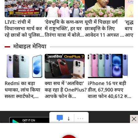
LIVE: रांची में
‘देवभूमि के कण-कण
यूपी में पिछड़ा वर्ग
‘शुद्ध पे
विधानसभा मार्च कर
में राष्ट्रभक्ति’, हर घर
छात्रवृत्ति के लिए
बाप के
रहे छात्रों को पुलिस ने
तिरंगा यात्रा में बोले
आवेदन 11 अगस्त से,
आएगा?
रोका, धरने पर बैठे
CM धामी
21 सितंबर है अंतिम
विरोध 
मोबाइल मेनिया
प्रदर्शनकारी
तिथि, योगी सरकार में
सांसद ज
छात्रों को मिला
मजबूत सहारा
Redmi का बड़ा
क्या सच में 'अलविदा'
iPhone 16 पर बड़ी
धमाका, लांच किया
कह रहा है OnePlus?
डील, 67,900 रुपए
सस्ता स्मार्टफोन,
आपके फोन के
वाला फोन 40,612 रुपए
8,000mAh बैटरी
अपडेट्स और वारंटी पर
में खरीदने का मौका, ऐसे
और 50MP कैमरा
आया बड़ा अपडेट
मिलेगा डिस्काउंट