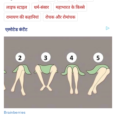
लाइफ स्‍टाइल
धर्म-संसार
महाभारत के किस्से
रामायण की कहानियां
रोचक और रोमांचक