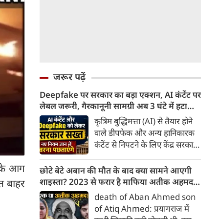
जरूर पढ़ें
Deepfake पर सरकार का बड़ा एक्शन, AI कंटेंट पर
लेबल जरूरी, गैरकानूनी सामग्री अब 3 घंटे में हटानी
होगी, नए नियम जान लें वरना पछताएंगे
कृत्रिम बुद्धिमत्ता (AI) से तैयार होने
वाले डीपफेक और अन्य हानिकारक
कंटेंट से निपटने के लिए केंद्र सरकार
ने नियामक व्यवस्था को और सख्त
ड़के आग
किया है। सरकार ने AI से तैयार कंटेंट
छोटे बेटे अबान की मौत के बाद क्या सामने आएगी
पर स्पष्ट लेबल और पहचान योग्य
शाइस्ता? 2023 से फरार है माफिया अतीक अहमद
त बाहर
मेटाडेटा उपलब्ध कराना अनिवार्य
की पत्नी
death of Aban Ahmed son
किया है। साथ ही, सरकारी या
of Atiq Ahmed: प्रयागराज में
न्यायालय के आदेश के आधार पर