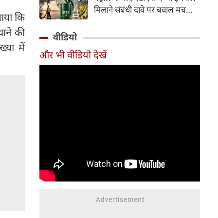
इसके अलावा Redmi Note 17 में
मिलाने संबंधी दावे पर बवाल मच
Corning Gorilla Glass 7i
ताया कि
गया। मोदी सरकार में मंत्री राम मोहन
प्रोटेक्शन, IP65 रेटिंग और मजबूत
ाने की
नायडू किंजरापु ने इसका खंडन करते
वीडियो
चेसिस जैसे फीचर्स मिलते हैं।
हुए कहा कि सरकार की एटीएफ में
या में
और भी वीडियो देखें
इथेनॉल मिलाने की कोई योजना नहीं
है।