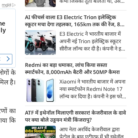
कभी जिसकी तूती बोलती थी, उस
गैरकानूनी जानकारी हटाने की
पूर्व सांसद और माफिया अतीक
समयसीमा 36 घंटे से घटाकर 3 घंटे
अहमद के कुनबे पर कानून और
AI फीचर्स वाला E3 Electric Trion इलेक्ट्रिक
कर दी गई है।
किस्मत की दोहरी मार पड़ रही है।
स्कूटर मचा देगा तहलका, 165km तक की रेंज, 8
जिस झांसी जिले में अप्रैल 2023 में
साल की बैटरी वारंटी, कीमत जानेंगे तो हो जाएंगे
E3 Electric ने भारतीय बाजार में
अतीक के एनकाउंटर में मारे गए बेटे
हैरान
अपनी नई Trion इलेक्ट्रिक स्कूटर
असद की सांसें थमी थीं, उसी झांसी में
सीरीज लॉन्च कर दी है। कंपनी ने इसे
अब उसके छोटे बेटे अबान की भीषण
तीन वेरिएंट C1, C1x और C2 में
सड़क दुर्घटना में जान चली गई है।
पेश किया है। Trion की शुरुआती
Redmi का बड़ा धमाका, लांच किया सस्ता
कीमत 99,999 रुपए (एक्स-शोरूम,
गों के
स्मार्टफोन, 8,000mAh बैटरी और 50MP कैमरा
बेंगलुरु) रखी गई है। फिलहाल इसकी
मिल है।
Xiaomi ने भारतीय बाजार में अपना
बुकिंग बेंगलुरु के ग्राहकों के लिए
नया स्मार्टफोन Redmi Note 17
कंपनी की आधिकारिक वेबसाइट के
लॉन्च कर दिया है। कंपनी ने इस फोन
जरिए शुरू की गई है। आने वाले समय
को TrueColour AMOLED
में इसे दूसरे शहरों में भी उपलब्ध
रणों का
डिस्प्ले, 8,000mAh की बड़ी बैटरी
ATF में इथेनॉल मिलाएगी सरकार! केजरीवाल के दावे
कराया जाएगा।
और Qualcomm Snapdragon
ाया कि
पर क्या बोले उड्डयन मंत्री किंजरापु?
चिपसेट के साथ पेश किया है। फोन में
आप नेता अरविंद केजरीवाल द्वारा
50MP का मेन कैमरा दिया गया है।
पेट्रोल के बाद एटीएफ में भी इथेनॉल