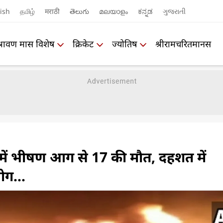
ish
தமிழ்
मराठी
తెలుగు
മലയാളം
ಕನ್ನಡ
ગુજરાતી
श्रावण मास विशेष
क्रिकेट
ज्योतिष
श्रीरामचरितमानस
 में भीषण आग से 17 की मौत, दहशत में
लोग...