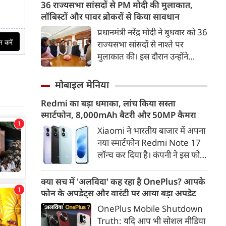
अहमद के कुनबे पर कानून और
36 राज्यसभा सांसदों से PM मोदी की मुलाकात,
कर दी गई है।
किस्मत की दोहरी मार पड़ रही है।
लॉबिस्टों और पावर ब्रोकरों से किया सावधान
जिस झांसी जिले में अप्रैल 2023 में
प्रधानमंत्री नरेंद्र मोदी ने बुधवार को 36
अतीक के एनकाउंटर में मारे गए बेटे
राज्यसभा सांसदों से नाश्ते पर
असद की सांसें थमी थीं, उसी झांसी में
मुलाकात की। इस दौरान उन्होंने
अब उसके छोटे बेटे अबान की भीषण
सांसदों को अपनी जड़ों से जुड़े रहने,
सड़क दुर्घटना में जान चली गई है।
अपने-अपने निर्वाचन क्षेत्रों के लोगों के
मोबाइल मेनिया
संपर्क में रहने और लॉबिस्टों तथा
Redmi का बड़ा धमाका, लांच किया सस्ता
पावर ब्रोकरों से दूरी बनाए रखने की
स्मार्टफोन, 8,000mAh बैटरी और 50MP कैमरा
सलाह दी।
Xiaomi ने भारतीय बाजार में अपना
नया स्मार्टफोन Redmi Note 17
लॉन्च कर दिया है। कंपनी ने इस फोन
को TrueColour AMOLED
डिस्प्ले, 8,000mAh की बड़ी बैटरी
क्या सच में 'अलविदा' कह रहा है OnePlus? आपके
और Qualcomm Snapdragon
फोन के अपडेट्स और वारंटी पर आया बड़ा अपडेट
चिपसेट के साथ पेश किया है। फोन में
OnePlus Mobile Shutdown
50MP का मेन कैमरा दिया गया है।
Truth: यदि आप भी सोशल मीडिया