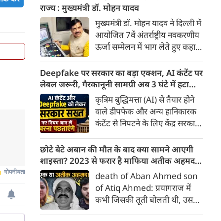
कंट्रीब्यूशन रेगुलेशन एक्ट' (FCRA)
राज्य : मुख्यमंत्री डॉ. मोहन यादव
एक बार फिर बड़े बदलावों को लेकर
मुख्यमंत्री डॉ. मोहन यादव ने दिल्ली में
सुर्खियों में है। केंद्र सरकार द्वारा लाए
आयोजित 7वें अंतर्राष्ट्रीय नवकरणीय
गए FCRA संशोधन बिल 2026 ने न
ऊर्जा सम्मेलन में भाग लेते हुए कहा
केवल देश के भीतर, बल्कि सात
कि मध्यप्रदेश वर्ष 2030 तक देश के
समंदर पार अमेरिका तक में सियासी
500 गीगा वॉट गैर-जीवाश्म ऊर्जा
Deepfake पर सरकार का बड़ा एक्शन, AI कंटेंट पर
हलचल बढ़ा दी है।
क्षमता के राष्ट्रीय लक्ष्य की प्राप्ति के
लेबल जरूरी, गैरकानूनी सामग्री अब 3 घंटे में हटानी
लिए पूरी प्रतिबद्धता के साथ कार्य कर
होगी, नए नियम जान लें वरना पछताएंगे
कृत्रिम बुद्धिमत्ता (AI) से तैयार होने
रहा है। उन्होंने कहा कि राज्य
वाले डीपफेक और अन्य हानिकारक
नवकरणीय ऊर्जा, ऊर्जा भंडारण तथा
कंटेंट से निपटने के लिए केंद्र सरकार
हरित औद्योगिक विकास के क्षेत्र में
ने नियामक व्यवस्था को और सख्त
तेजी से आगे बढ़ रहा है। म.प्र. आज
किया है। सरकार ने AI से तैयार कंटेंट
छोटे बेटे अबान की मौत के बाद क्या सामने आएगी
देश के अग्रणी राज्यों में अपनी विशिष्ट
पर स्पष्ट लेबल और पहचान योग्य
शाइस्ता? 2023 से फरार है माफिया अतीक अहमद
पहचान बना चुका है।
मेटाडेटा उपलब्ध कराना अनिवार्य
की पत्नी
death of Aban Ahmed son
किया है। साथ ही, सरकारी या
of Atiq Ahmed: प्रयागराज में
न्यायालय के आदेश के आधार पर
कभी जिसकी तूती बोलती थी, उस
गैरकानूनी जानकारी हटाने की
पूर्व सांसद और माफिया अतीक
समयसीमा 36 घंटे से घटाकर 3 घंटे