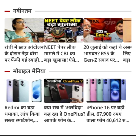
नवीनतम
रांची में छात्र आंदोलन
NEET पेपर लीक
20 जुलाई को कहां थे
असम बा
के दौरान नेहा बोरा
मामले में CBI का
भागवत? RSS के
लिए हे
पर फेंकी गई स्याही,
बड़ा खुलासा! ऐसे
Gen-Z संवाद पर
बड़ा ऐ
बोलीं- आंसू गैस और
चुराए गए थे सवाल,
CJP प्रमुख दीपके का
सरकार 
मोबाइल मेनिया
पेलेट से नहीं डरे, इससे
हैरान करने वाला
हमला, बोले- अब
रुपए 
भी नहीं डरेंगे
तरीका आया सामने
बहुत देर हो गई!
Redmi का बड़ा
क्या सच में 'अलविदा'
iPhone 16 पर बड़ी
धमाका, लांच किया
कह रहा है OnePlus?
डील, 67,900 रुपए
सस्ता स्मार्टफोन,
आपके फोन के
वाला फोन 40,612 रुपए
8,000mAh बैटरी
अपडेट्स और वारंटी पर
में खरीदने का मौका, ऐसे
और 50MP कैमरा
आया बड़ा अपडेट
मिलेगा डिस्काउंट