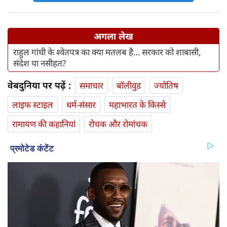
अगला लेख
राहुल गांधी के श्वेतपत्र का क्‍या मतलब है… सरकार को शाबासी,
संदेश या नसीहत?
वेबदुनिया पर पढ़ें :
समाचार
बॉलीवुड
ज्योतिष
लाइफ स्‍टाइल
धर्म-संसार
महाभारत के किस्से
रामायण की कहानियां
रोचक और रोमांचक