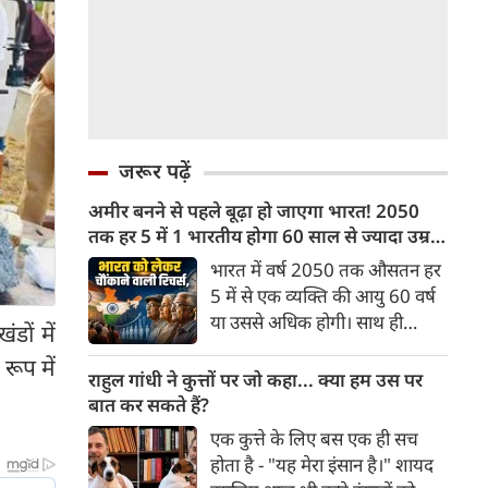
जरूर पढ़ें
अमीर बनने से पहले बूढ़ा हो जाएगा भारत! 2050
तक हर 5 में 1 भारतीय होगा 60 साल से ज्यादा उम्र
का
भारत में वर्ष 2050 तक औसतन हर
5 में से एक व्यक्ति की आयु 60 वर्ष
या उससे अधिक होगी। साथ ही
डों में
लगभग 10 में से 7 बुजुर्ग ग्रामीण
 रूप में
भारत में रहेंगे। ‘ट्रांसफॉर्म रूरल
राहुल गांधी ने कुत्तों पर जो कहा... क्या हम उस पर
इंडिया’ (टीआरआई) की रिचर्स के
बात कर सकते हैं?
अनुसार भारत विकसित देशों के
एक कुत्ते के लिए बस एक ही सच
विपरीत समृद्ध बनने से पहले ही वृद्ध
होता है - "यह मेरा इंसान है।" शायद
होती आबादी वाले देश की श्रेणी में