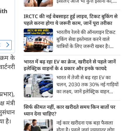
इसलिए आज भी कुत्ते इंसानों को,
पहुंच रहा है।
इंसानों से बेहतर समझते हैं। जब हम
भू-राजनीति से लेकर कृत्रिम
IRCTC की नई वेबसाइट हुई लाइव, टिकट बुकिंग से
बुद्धिमत्ता, जलवायु परिवर्तन से लेकर
पहले करना होगा ये जरूरी काम, जानें पूरा तरीका
क्रिकेट तक हर विषय पर बहस कर
भारतीय रेलवे की ऑनलाइन टिकट
सकते हैं, तो उस जीव पर भी एक
बुकिंग सेवा इस्तेमाल करने वाले
गंभीर चर्चा बनती है जिसने किसी भी
यात्रियों के लिए जरूरी खबर है।
सभ्यता से पहले इंसान का साथ चुना
IRCTC ने अपनी नई टिकट बुकिंग
था। दुर्भाग्य यह है कि आज कुत्तों के
क्रम के
वेबसाइट का बीटा वर्जन लॉन्च कर
भारत में बढ़ रहा EV का क्रेज, खरीदने से पहले जानें
बारे में हमारी राय पशु-चिकित्सकों,
ार्टनरी
दिया है। करीब 24 साल पुराने
इलेक्ट्रिक वाहनों के 4 प्रकार और इनके फायदे
व्यवहार वैज्ञानिकों या विशेषज्ञों से
इंटरफेस के बाद वेबसाइट को नए
भारत में तेजी से बढ़ रहा EV का
कम... और व्हाट्सऐप यूनिवर्सिटी से
डिजाइन और कई नए फीचर्स के साथ
चलन, 2030 तक 30% नई गाड़ियों
ज़्यादा बनती है।
अपडेट किया गया है।
का लक्ष्य, जानें इलेक्ट्रिक वाहन
 प्रभार),
कितने प्रकार के होते हैं और क्या है
 मंत्री
200 अरब रुपए का मौका
सिर्फ कीमत नहीं, कार खरीदते समय किन बातों पर
नुसंधान
ध्यान देना चाहिए?
ा है।
नई कार खरीदना एक बड़ा फैसला
होता है। पहले जहां ज़्यादातर लोग