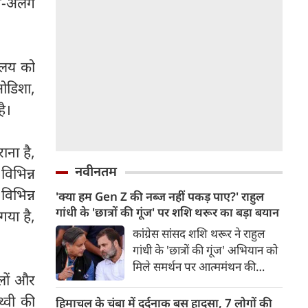
लग-अलग
हालय को
 ओडिशा,
है।
ाना है,
नवीनतम
विभिन्न
विभिन्न
'क्या हम Gen Z की नब्ज नहीं पकड़ पाए?' राहुल
गांधी के 'छात्रों की गूंज' पर शशि थरूर का बड़ा बयान
गया है,
कांग्रेस सांसद शशि थरूर ने राहुल
गांधी के 'छात्रों की गूंज' अभियान को
मिले समर्थन पर आत्ममंथन की
पहलों और
जरूरत बताई। उन्होंने सवाल उठाया
कि क्या कांग्रेस Gen Z और छात्रों
थ्वी की
हिमाचल के चंबा में दर्दनाक बस हादसा, 7 लोगों की