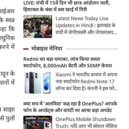
साकार करने के उद्देश्य से योगी
LIVE: रांची में 15वें दिन भी छात्र आंदोलन जारी,
सरकार सभी उच्च शिक्षण संस्थानों में
हिमाचल के चंबा में बस खाई में गिरी
एसआईआर
व्यापक नशामुक्ति अभियान
Latest News Today Live
े स्वप्न
चलाएगी। विधानसभा परिसर में उच्च
Updates in Hindi : झारखंड के
कहा कि
शिक्षा मंत्री योगेंद्र उपाध्याय की
रांची में जेपीएससी और जेएसएसएसी
अध्यक्षता में प्रदेश के सभी राजकीय
याधुनिक
परीक्षा में धांधली के खिलाफ छात्र
विश्वविद्यालयों के कुलसचिवों एवं
आंदोलन का आज 15वां दिन है। कुछ
ने में
मोबाइल मेनिया
परीक्षा नियंत्रकों की महत्वपूर्ण बैठक
ही देर में फिर सर्किट हाउस में सरकार
आयोजित की गई।
Redmi का बड़ा धमाका, लांच किया सस्ता
और छात्रों के प्रतिनिधिमंडल के बीच
स्मार्टफोन, 8,000mAh बैटरी और 50MP कैमरा
बात होगी। पल पल की जानकारी...
दून के
Xiaomi ने भारतीय बाजार में अपना
नया स्मार्टफोन Redmi Note 17
नों में
लॉन्च कर दिया है। कंपनी ने इस फोन
को TrueColour AMOLED
डिस्प्ले, 8,000mAh की बड़ी बैटरी
क्या सच में 'अलविदा' कह रहा है OnePlus? आपके
ाथ साझा
और Qualcomm Snapdragon
फोन के अपडेट्स और वारंटी पर आया बड़ा अपडेट
चिपसेट के साथ पेश किया है। फोन में
े पुलों
OnePlus Mobile Shutdown
50MP का मेन कैमरा दिया गया है।
Truth: यदि आप भी सोशल मीडिया