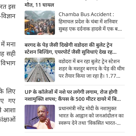
की नब्ज को समझने में नाकाम रही।
मौत, 11 घायल
भारत इस
Chamba Bus Accident :
-विज्ञान
हिमाचल प्रदेश के चंबा में शनिवार
सुबह एक दर्दनाक हादसे में एक बस
दुर्घटनाग्रस्त हो गई। इस दर्दनाक
हादसे में 7 लोगों की मौत हो गई और
में मना
बरगद के पेड़ जैसी दिखेगी वडोदरा की बुलेट ट्रेन
11 अन्य घायल हो गए। घायलों को
स्टेशन बिल्डिंग, एयरपोर्ट जैसी सुविधाएं देख रह
यह सही
अस्पताल में भर्ती कराया गया है।
जाएंगे दंग
वडोदरा में बन रहा बुलेट ट्रेन स्टेशन
र विभाग
शहर के मशहूर बरगद के पेड़ की थीम
पर तैयार किया जा रहा है। 1.77
लाख वर्ग फीट में बन रहे स्टेशन पर
एयरपोर्ट जैसी आधुनिक सुविधाएं
के लिए
UP के कॉलेजों में नशे पर लगेगी लगाम, रोज होगी
होंगी। मुंबई-अहमदाबाद यात्रा महज
नशामुक्ति शपथ; कैंपस के 500 मीटर दायरे में बिक्री
किए गए
2 घंटे 15 मिनट में पूरी होगी।
पर सख्ती
प्रधानमंत्री नरेंद्र मोदी के नशामुक्त
ने आशा
भारत के आह्वान को जनआंदोलन का
ंक्षाओं
स्वरूप देने तथा 'विकसित भारत-
विकसित उत्तर प्रदेश' के संकल्प को