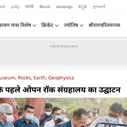
ish
தமிழ்
मराठी
తెలుగు
മലയാളം
ಕನ್ನಡ
ગુજરાતી
श्रावण मास विशेष
क्रिकेट
ज्योतिष
श्रीरामचरितमानस
useum, Rocks, Earth, Geophysica
श के पहले ओपन रॉक संग्रहालय का उद्घाटन