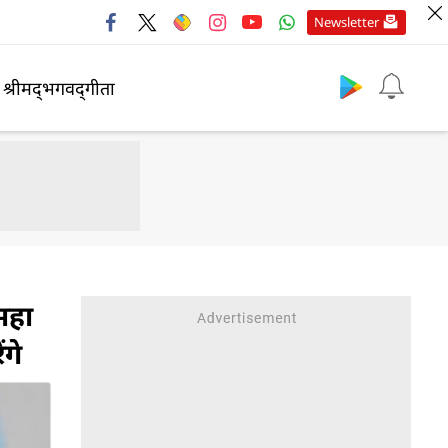
Newsletter
श्रीमद्‍भगवद्‍गीता
महा
गे