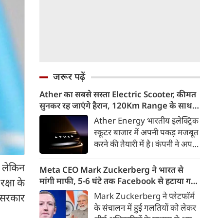
जरूर पढ़ें
Ather का सबसे सस्ता Electric Scooter, कीमत
सुनकर रह जाएंगे हैरान, 120Km Range के साथ
आएगा Konarc
Ather Energy भारतीय इलेक्ट्रिक
स्कूटर बाजार में अपनी पकड़ मजबूत
करने की तैयारी में है। कंपनी ने अपने
नए EL Platform आधारित फैमिली
ै लेकिन
इलेक्ट्रिक स्कूटर का पहला वीडियो
Meta CEO Mark Zuckerberg ने भारत से
टीजर जारी कर दिया है। इस नए
मांगी माफी, 5-6 घंटे तक Facebook से हटाया गया
क्षा के
इलेक्ट्रिक स्कूटर का नाम Ather
था PM Modi का वीडियो
Mark Zuckerberg ने प्लेटफॉर्म
ं सरकार
Konarc बताया गया है। कंपनी इसे
के संचालन में हुई गलतियों को लेकर
29 अगस्त 2026 को होने वाले