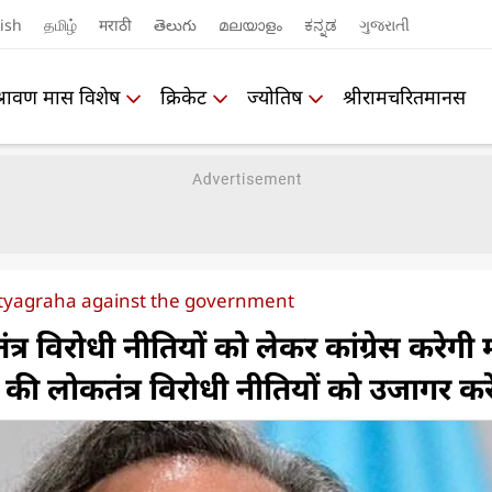
ish
தமிழ்
मराठी
తెలుగు
മലയാളം
ಕನ್ನಡ
ગુજરાતી
श्रावण मास विशेष
क्रिकेट
ज्योतिष
श्रीरामचरितमानस
atyagraha against the government
र विरोधी नीतियों को लेकर कांग्रेस करेगी 
 की लोकतंत्र विरोधी नीतियों को उजागर करें