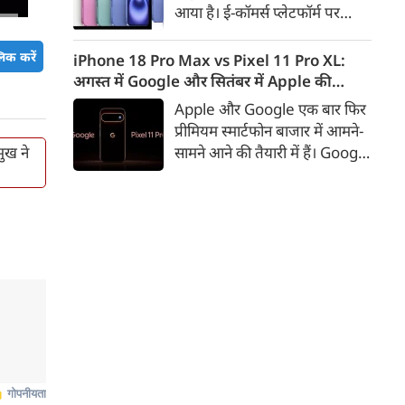
आया है। ई-कॉमर्स प्लेटफॉर्म पर
iPhone 16 के 128GB मॉडल की
कीमत सीधे डिस्काउंट के बाद
िक करें
iPhone 18 Pro Max vs Pixel 11 Pro XL:
67,900 रुपए हो गई है। वहीं, अगर
अगस्त में Google और सितंबर में Apple की
ग्राहक एक्सचेंज ऑफर और चुनिंदा
टक्कर, जानें कौन होगा सबसे दमदार?
Apple और Google एक बार फिर
बैंक कार्ड के डिस्काउंट का फायदा
प्रीमियम स्मार्टफोन बाजार में आमने-
उठाते हैं, तो इस फोन को प्रभावी तौर
सामने आने की तैयारी में हैं। Google
मुख ने
पर सिर्फ 40,612 रुप में खरीदा जा
का नया Pixel 11 Pro XL अगस्त
सकता है।
में लॉन्च होने की उम्मीद है, जबकि
Apple सितंबर में iPhone 18
Pro Max पेश कर सकता है। दोनों
फोन में इस बार बड़े डिजाइन बदलाव
के बजाय हार्डवेयर और सॉफ्टवेयर में
कई अहम अपग्रेड देखने को मिल
सकते हैं।