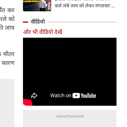
वाले लंबे जाम को लेकर मंगलवार को
पित कर
गंभीर चिंता जताई। कोर्ट ने केंद्र
मले को
सरकार को चुनिंदा राष्ट्रीय राजमार्गों
वीडियो
पर पायलट प्रोजेक्ट शुरू करने का
ी जांच
और भी वीडियो देखें
निर्देश दिया है। इसके तहत पारंपरिक
टोल प्लाजा की जगह Automatic
Number Plate Recognition
(ANPR) जैसी तकनीक आधारित
के भीतर
ऑटोमैटिक व्हीकल डिटेक्शन सिस्टम
े कारण
लागू करने की योजना है, जिससे
वाहनों को टोल भुगतान के लिए
रुकना न पड़े।