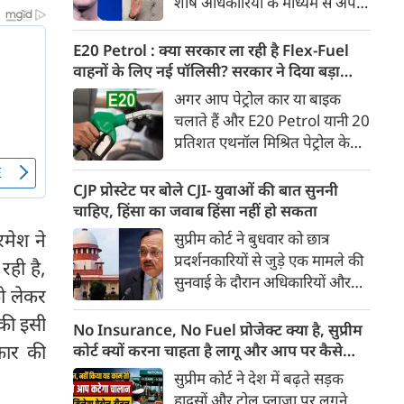
शीर्ष अधिकारियों के माध्यम से अपनी
Ather Annual Community
माफी पहुंचाई। सूत्रों ने बताया कि
Day के दौरान भारतीय बाजार में पेश
बैठक के दौरान Meta ने यह भी
E20 Petrol : क्या सरकार ला रही है Flex-Fuel
करेगी।
स्वीकार किया कि कुछ खास तरह के
वाहनों के लिए नई पॉलिसी? सरकार ने दिया बड़ा
कंटेंट को ज्यादा लोगों तक पहुंचाने के
अपडेट
अगर आप पेट्रोल कार या बाइक
लिए बड़ी रकम का भुगतान किया
चलाते हैं और E20 Petrol यानी 20
गया था। सूत्र के मुताबिक, Meta ने
प्रतिशत एथनॉल मिश्रित पेट्रोल के
गलती स्वीकार करते हुए माफी मांगी
इस्तेमाल को लेकर चिंतित हैं, तो
और इस पर अफसोस जताया।
आपके लिए बड़ी खबर है। भारी
CJP प्रोस्टेट पर बोले CJI- युवाओं की बात सुननी
उद्योग मंत्रालय ने स्पष्ट किया है कि
चाहिए, हिंसा का जवाब हिंसा नहीं हो सकता
20 प्रतिशत से अधिक एथनॉल
रमेश ने
सुप्रीम कोर्ट ने बुधवार को छात्र
मिश्रित ईंधन पर चलने वाले Flex-
प्रदर्शनकारियों से जुड़े एक मामले की
रही है,
Fuel वाहनों को बढ़ावा देने के लिए
सुनवाई के दौरान अधिकारियों और
सरकार ने अलग से कोई राष्ट्रीय नीति
को लेकर
सुरक्षा बलों से संयम बरतने की सलाह
नहीं बनाई है। मंत्रालय ने यह भी स्पष्ट
 की इसी
दी। कोर्ट ने कहा कि युवा छात्रों के
No Insurance, No Fuel प्रोजेक्ट क्या है, सुप्रीम
किया कि Flex-Fuel और Electric
विरोध प्रदर्शन के दौरान हिंसा रोकने के
कार की
कोर्ट क्यों करना चाहता है लागू और आप पर कैसे
Vehicles को प्रोत्साहित करने को
लिए अगर हिंसक तरीके अपनाए गए,
पड़ेगा असर
।
सुप्रीम कोर्ट ने देश में बढ़ते सड़क
लेकर उसने फिलहाल कोई अलग
तो इससे स्थिति और बिगड़ सकती है।
हादसों और टोल प्लाजा पर लगने
अध्ययन नहीं कराया है।