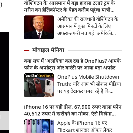
विषय बनी। 25-30 शिवभक्तों की
वॉशिंगटन के आसमान में बड़ा हादसा टला? ट्रंप के
)
टोली ने इसे भारतीय सेना और वीर
मरीन वन हेलिकॉप्टर के बेहद करीब पहुंचा यात्री
जवानों के सम्मान में तैयार किया।
विमान, जांच शुरू
अमेरिका की राजधानी वॉशिंगटन के
आसमान में कुछ मिनटों के लिए
अफरा-तफरी मच गई। अमेरिकी
राष्ट्रपति डोनाल्ड ट्रंप को ले जा रहा
उनका मिलिट्री हेलिकॉप्टर और एक
मोबाइल मेनिया
यात्री विमान एक-दूसरे के बेहद करीब
क्या सच में 'अलविदा' कह रहा है OnePlus? आपके
पहुंच गए। इसके बाद सवाल उठने
फोन के अपडेट्स और वारंटी पर आया बड़ा अपडेट
लगे कि क्या आसमान में कोई बड़ा
हादसा होने से बाल-बाल टल गया?
OnePlus Mobile Shutdown
अब अमेरिकी एजेंसियां पूरे मामले की
Truth: यदि आप भी सोशल मीडिया
जांच कर रही हैं। यह पता लगाया जा
पर यह देखकर घबरा रहे हैं कि
रहा है कि आखिर यह स्थिति पैदा ही
"OnePlus मोबाइल बंद हो रहा है",
क्यों हुई?
तो थोड़ा ठहरिए! टेक वर्ल्ड में किसी
iPhone 16 पर बड़ी डील, 67,900 रुपए वाला फोन
समय 'फ्लैगशिप किलर' के नाम से
40,612 रुपए में खरीदने का मौका, ऐसे मिलेगा
M
मशहूर इस ब्रांड को लेकर इंटरनेट पर
डिस्काउंट
Apple के iPhone 16 पर
लगातार कयासबाजी का दौर जारी है।
Flipkart शानदार ऑफर लेकर