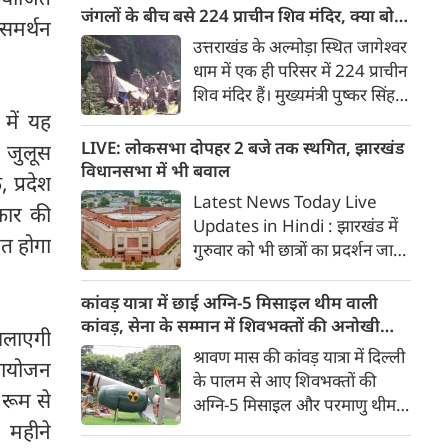
से संसद तक यह मामला उठाया।
जंगलों के बीच बसे 224 प्राचीन शिव मंदिर, क्या बोले
ी समर्थन
कंगना रनौत से लेकर संजय सेठ तक
सीएम धामी?
उत्तराखंड के अल्मोड़ा स्थित जागेश्वर
कई भाजपा नेताओं ने इस मामले में
धाम में एक ही परिसर में 224 प्राचीन
राहुल गांधी पर निशाना साधा।
शिव मंदिर हैं। मुख्यमंत्री पुष्कर सिंह
धामी ने श्रद्धालुओं से श्रावण मास में
 में यह
जागेश्वर महादेव के दर्शन करने की
LIVE: लोकसभा दोपहर 2 बजे तक स्थगित, झारखंड
 जुलूस
अपील की। जानिए इस पौराणिक
विधानसभा में भी बवाल
, प्रदेश
तीर्थ की महिमा और इतिहास।
Latest News Today Live
रकार की
Updates in Hindi : झारखंड में
ित होगा
गुरुवार को भी छात्रों का प्रदर्शन जारी
रहा। प्रदर्शनकारी छात्रों से बातचीत के
लिए झारखंड CM हेमंत सोरेन ने 4
कांवड़ यात्रा में छाई अग्नि-5 मिसाइल थीम वाली
मंत्रियों की कमिटी बनाई। संसद और
कांवड़, सेना के सम्मान में शिवभक्तों की अनोखी
 चलाएगी
झारखंड विधानसभा में जमकर
प्रस्तुति बनी आकर्षण का केंद्र
श्रावण मास की कांवड़ यात्रा में दिल्ली
ा आयोजन
हंगामा। पल पल की जानकारी...
के पालम से आए शिवभक्तों की
रूम से
अग्नि-5 मिसाइल और परमाणु थीम
पर आधारित अनोखी कांवड़ चर्चा का
1 महीने