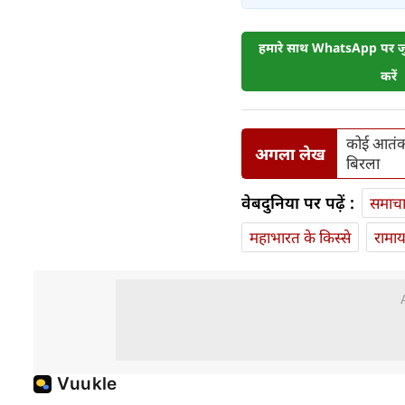
हमारे साथ WhatsApp पर जुड
करें
कोई आतंकव
अगला लेख
बिरला
वेबदुनिया पर पढ़ें :
समाच
महाभारत के किस्से
रामा