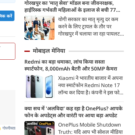
परिवहन विकल्प बनकर उभरा है।
गोरखपुर का 'मातृ सेवा' मॉडल बना जीवनरक्षक,
तेज़, समयबद्ध और आरामदायक
हाईरिस्क गर्भवती महिलाओं के इलाज से बची 77
सफर के चलते कॉरिडोर के कई
िक करें
जिंदगियां
योगी सरकार का मातृ मृत्यु दर कम
स्टेशनों पर यात्रियों की संख्या में 40
करने के लिए ट्रायल के तौर पर
से 50 प्रतिशत तक बढ़ गई है।
गोरखपुर में चलाया जा रहा पायलट
प्रोजेक्ट पूरे प्रदेश के लिए नजीर
म
बनकर उभरा है। मुख्यमंत्री योगी
मोबाइल मेनिया
आदित्यनाथ के निर्देश पर पायलट
Redmi का बड़ा धमाका, लांच किया सस्ता
प्रोजेक्ट ‘मातृ सेवा’ का लक्ष्य हाई
स्मार्टफोन, 8,000mAh बैटरी और 50MP कैमरा
रिस्क गर्भवती केसों को तुरंत बड़े
अस्पतालों में रेफर कर बचाना है।
Xiaomi ने भारतीय बाजार में अपना
नया स्मार्टफोन Redmi Note 17
लॉन्च कर दिया है। कंपनी ने इस फोन
को TrueColour AMOLED
डिस्प्ले, 8,000mAh की बड़ी बैटरी
क्या सच में 'अलविदा' कह रहा है OnePlus? आपके
और Qualcomm Snapdragon
फोन के अपडेट्स और वारंटी पर आया बड़ा अपडेट
चिपसेट के साथ पेश किया है। फोन में
OnePlus Mobile Shutdown
50MP का मेन कैमरा दिया गया है।
Truth: यदि आप भी सोशल मीडिया