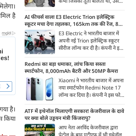
कभी जिसकी तूती बोलती थी, उस
गैरकानूनी जानकारी हटाने की
मिलेगा।
पूर्व सांसद और माफिया अतीक
समयसीमा 36 घंटे से घटाकर 3 घंटे
ामिल है
अहमद के कुनबे पर कानून और
AI फीचर्स वाला E3 Electric Trion इलेक्ट्रिक
कर दी गई है।
किस्मत की दोहरी मार पड़ रही है।
स्कूटर मचा देगा तहलका, 165km तक की रेंज, 8
जिस झांसी जिले में अप्रैल 2023 में
साल की बैटरी वारंटी, कीमत जानेंगे तो हो जाएंगे
E3 Electric ने भारतीय बाजार में
अतीक के एनकाउंटर में मारे गए बेटे
हैरान
अपनी नई Trion इलेक्ट्रिक स्कूटर
असद की सांसें थमी थीं, उसी झांसी में
सीरीज लॉन्च कर दी है। कंपनी ने इसे
अब उसके छोटे बेटे अबान की भीषण
तीन वेरिएंट C1, C1x और C2 में
सड़क दुर्घटना में जान चली गई है।
पेश किया है। Trion की शुरुआती
Redmi का बड़ा धमाका, लांच किया सस्ता
कीमत 99,999 रुपए (एक्स-शोरूम,
स्मार्टफोन, 8,000mAh बैटरी और 50MP कैमरा
बेंगलुरु) रखी गई है। फिलहाल इसकी
Xiaomi ने भारतीय बाजार में अपना
बुकिंग बेंगलुरु के ग्राहकों के लिए
नया स्मार्टफोन Redmi Note 17
कंपनी की आधिकारिक वेबसाइट के
लॉन्च कर दिया है। कंपनी ने इस फोन
जरिए शुरू की गई है। आने वाले समय
को TrueColour AMOLED
में इसे दूसरे शहरों में भी उपलब्ध
गया है।
डिस्प्ले, 8,000mAh की बड़ी बैटरी
ATF में इथेनॉल मिलाएगी सरकार! केजरीवाल के दावे
कराया जाएगा।
और Qualcomm Snapdragon
ास किया
पर क्या बोले उड्डयन मंत्री किंजरापु?
चिपसेट के साथ पेश किया है। फोन में
आप नेता अरविंद केजरीवाल द्वारा
50MP का मेन कैमरा दिया गया है।
पेट्रोल के बाद एटीएफ में भी इथेनॉल