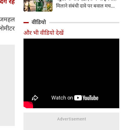
दंग रह
इसके अलावा Redmi Note 17 में
मिलाने संबंधी दावे पर बवाल मच
Corning Gorilla Glass 7i
गया। मोदी सरकार में मंत्री राम मोहन
प्रोटेक्शन, IP65 रेटिंग और मजबूत
ताजमहल
नायडू किंजरापु ने इसका खंडन करते
वीडियो
चेसिस जैसे फीचर्स मिलते हैं।
हुए कहा कि सरकार की एटीएफ में
िलोमीटर
और भी वीडियो देखें
इथेनॉल मिलाने की कोई योजना नहीं
है।