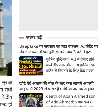
जरूर पढ़ें
Deepfake पर सरकार का बड़ा एक्शन, AI कंटेंट पर
लेबल जरूरी, गैरकानूनी सामग्री अब 3 घंटे में हटानी
होगी, नए नियम जान लें वरना पछताएंगे
कृत्रिम बुद्धिमत्ता (AI) से तैयार होने
वाले डीपफेक और अन्य हानिकारक
कंटेंट से निपटने के लिए केंद्र सरकार
ने नियामक व्यवस्था को और सख्त
सुरक्षा
किया है। सरकार ने AI से तैयार कंटेंट
छोटे बेटे अबान की मौत के बाद क्या सामने आएगी
पर स्पष्ट लेबल और पहचान योग्य
शाइस्ता? 2023 से फरार है माफिया अतीक अहमद
ोन रोधी
मेटाडेटा उपलब्ध कराना अनिवार्य
की पत्नी
death of Aban Ahmed son
ेंद्रीय
किया है। साथ ही, सरकारी या
of Atiq Ahmed: प्रयागराज में
जल्द ही
न्यायालय के आदेश के आधार पर