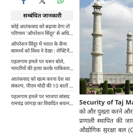
सम्बंधित जानकारी
कोई आतंकवाद को बढ़ावा देगा तो
परिणाम 'ऑपरेशन सिंदूर' से अधिक
गंभीर होंगे : ओम बिरला
ऑपरेशन सिंदूर में भारत के सैन्य
सामर्थ्य को विश्व ने देखा : लेफ्टिनेंट
जनरल जसविंदर सिंह संघू
पहलगाम हमले पर थरूर बोले,
भारतीयों की हत्या करके पाकिस्तान
में बैठा व्यक्ति बच नहीं पाएगा
आतंकवाद को खत्म करना देश का
संकल्प, पीएम मोदी की 10 बातों से
जानिए क्यों खास था ऑपरेशन
पहलगाम हमले पर भाजपा सांसद
सिंदूर?
Security of Taj M
रामचंद्र जांगड़ा का विवादित बयान,
बोले- हमले के दौरान महिलाएं अगर
को और पुख्ता करने और स
हाथ जोड़ने की बजाय मुकाबला
प्रणाली स्थापित की जाए
करतीं तो...
औद्योगिक सुरक्षा बल (