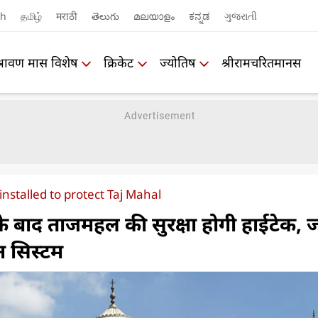
sh
தமிழ்
मराठी
తెలుగు
മലയാളം
ಕನ್ನಡ
ગુજરાતી
श्रावण मास विशेष
क्रिकेट
ज्योतिष
श्रीरामचरितमानस
installed to protect Taj Mahal
े बाद ताजमहल की सुरक्षा होगी हाईटेक, ज
न सिस्‍टम