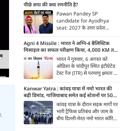
अग्नि4 मिसाइल का सफल परीक्षण।
पीछे सपा की क्या रणनीति है?
दिल्ली-मेरठ एक्सप्रेसवे पर आज से
Pawan Pandey SP
सिर्फ डाक कांवड़ को एंट्री मिलेगी।
candidate for Ayodhya
अमेरिकी अदालत ने मेटा पर 5400
seat: 2027 के उत्तर प्रदेश
करोड़ का जुर्माना लगाया। 7 अगस्त
विधानसभा चुनाव के लिए समाजवादी
की बड़ी खबरें :
पार्टी (सपा) के राष्ट्रीय अध्यक्ष
Agni 4 Missile : भारत ने अग्नि-4 बैलिस्टिक
अखिलेश यादव द्वारा अयोध्या
मिसाइल का सफल परीक्षण किया, 4,000 KM तक
विधानसभा सीट से पूर्व मंत्री तेज
यम
मारक क्षमता
भारत ने गुरुवार, 6 अगस्त को
नारायण उर्फ पवन पांडे को उम्मीदवार
ओडिशा के चांदीपुर स्थित इंटीग्रेटेड
बनाने के पीछे बहुआयामी रणनीतिक
टेस्ट रेंज (ITR) से परमाणु क्षमता से
और मनोवैज्ञानिक सोच काम कर रही
लैस मध्यम दूरी की बैलिस्टिक
है।
मिसाइल अग्नि-4 का सफल परीक्षण
Kanwar Yatra : कांवड़ यात्रा में नमो भारत की
किया। रक्षा मंत्रालय के मुताबिक, यह
बढ़ी डिमांड, गाजियाबाद समेत कई स्टेशनों पर 50%
परीक्षण स्ट्रैटेजिक फोर्सेज कमांड
तक बढ़ी यात्रियों की संख्या
कांवड़ यात्रा के दौरान सड़क मार्गों पर
(SFC) और रक्षा अनुसंधान एवं
भारी ट्रैफिक प्रतिबंध और जाम के
स,
विकास संगठन (DRDO) की ओर से
बीच दिल्ली-मेरठ नमो भारत कॉरिडोर
किया गया।
लाखों यात्रियों के लिए सबसे भरोसेमंद