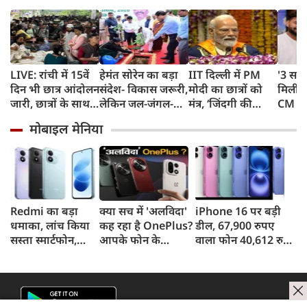
LIVE: रांची में 15वें
हेमंत सोरेन का बड़ा
IIT दिल्ली में PM
'3 साल
दिन भी छात्र आंदोलन
संदेश- विकास जरूरी,
मोदी का छात्रों को
मिली',
जारी, छात्रों के साथ
लेकिन जल-जंगल-
मंत्र, ‘जिंदगी की
CM धा
सरकार की बैठक
जमीन की कीमत पर
परीक्षा में सब आउट
गुहार,
मोबाइल मेनिया
नहीं
ऑफ सिलेबस’,
लौटकर
चुनौतियों से मत
हूं काम
घबराना
Redmi का बड़ा
क्या सच में 'अलविदा'
iPhone 16 पर बड़ी
धमाका, लांच किया
कह रहा है OnePlus?
डील, 67,900 रुपए
सस्ता स्मार्टफोन,
आपके फोन के
वाला फोन 40,612 रुपए
8,000mAh बैटरी
अपडेट्स और वारंटी पर
में खरीदने का मौका, ऐसे
और 50MP कैमरा
आया बड़ा अपडेट
मिलेगा डिस्काउंट