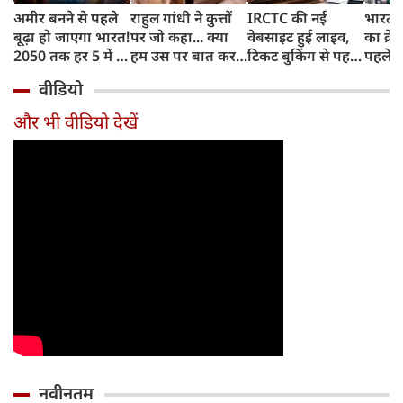
अमीर बनने से पहले
राहुल गांधी ने कुत्तों
IRCTC की नई
भारत म
बूढ़ा हो जाएगा भारत!
पर जो कहा... क्या
वेबसाइट हुई लाइव,
का क्रे
2050 तक हर 5 में 1
हम उस पर बात कर
टिकट बुकिंग से पहले
पहले जा
भारतीय होगा 60
सकते हैं?
करना होगा ये जरूरी
वाहनों 
वीडियो
साल से ज्यादा उम्र का
काम, जानें पूरा
और इन
तरीका
और भी वीडियो देखें
नवीनतम