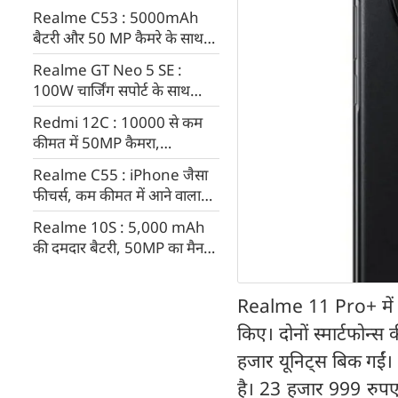
Realme C53 : 5000mAh
बैटरी और 50 MP कैमरे के साथ
लॉन्च हुआ रियलमी का धांसू
Realme GT Neo 5 SE :
स्मार्टफोन
100W चार्जिंग सपोर्ट के साथ
आया रियलमी का सबसे सस्ता
Redmi 12C : 10000 से कम
स्मार्टफोन, फीचर्स उड़ा देंगे होश
कीमत में 50MP कैमरा,
5000mAh बैटरी वाला रियलमी
Realme C55 : iPhone जैसा
का स्मार्टफोन, लॉन्च होते ही मच
फीचर्स, कम कीमत में आने वाला
जाएगा तहलका
रियलमी का धांसू स्मार्टफोन
Realme 10S : 5,000 mAh
की दमदार बैटरी, 50MP का मैन
कैमरा, धांसू फीचर्स वाला सस्ता 5G
smartphone
Realme 11 Pro+ में दो
किए। दोनों स्मार्टफोन्
हजार यूनिट्स बिक गईं। 
है। 23 हजार 999 रुपए 