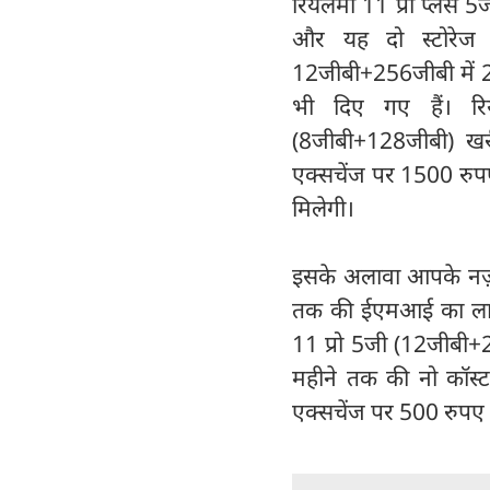
रियलमी 11 प्रो प्लस 5ज
और यह दो स्टोरेज 
12जीबी+256जीबी में 2
भी दिए गए हैं। रि
(8जीबी+128जीबी) खर
एक्सचेंज पर 1500 रु
मिलेगी।
इसके अलावा आपके नज़द
तक की ईएमआई का लाभ
11 प्रो 5जी (12जीबी+
महीने तक की नो कॉस्
एक्सचेंज पर 500 रुपए त