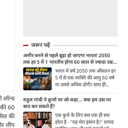
जरूर पढ़ें
अमीर बनने से पहले बूढ़ा हो जाएगा भारत! 2050
तक हर 5 में 1 भारतीय होगा 60 साल से ज्यादा उम्र
का
भारत में वर्ष 2050 तक औसतन हर
5 में से एक व्यक्ति की आयु 60 वर्ष
या उससे अधिक होगी। साथ ही
लगभग 10 में से 7 बुजुर्ग ग्रामीण
 लॉन्च
भारत में रहेंगे। ‘ट्रांसफॉर्म रूरल
राहुल गांधी ने कुत्तों पर जो कहा... क्या हम उस पर
इंडिया’ (टीआरआई) की रिचर्स के
बात कर सकते हैं?
न की 60
अनुसार भारत विकसित देशों के
एक कुत्ते के लिए बस एक ही सच
ासिल की
विपरीत समृद्ध बनने से पहले ही वृद्ध
होता है - "यह मेरा इंसान है।" शायद
 और लीप
होती आबादी वाले देश की श्रेणी में