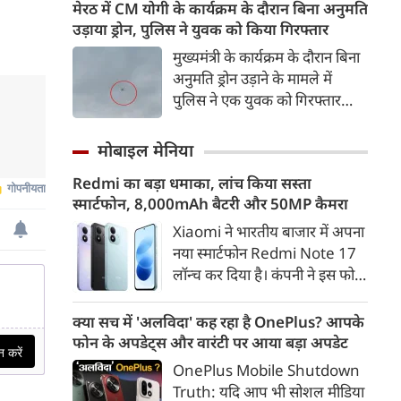
रणनीतिक साझेदारी को और मजबूत
मेरठ में CM योगी के कार्यक्रम के दौरान बिना अनुमति
करने के तरीकों पर चर्चा की।
उड़ाया ड्रोन, पुलिस ने युवक को किया गिरफ्तार
बातचीत के दौरान व्यापार, रक्षा,
मुख्यमंत्री के कार्यक्रम के दौरान बिना
ऊर्जा सुरक्षा, महत्वपूर्ण खनिज और
अनुमति ड्रोन उड़ाने के मामले में
उभरती तकनीकों जैसे प्रमुख मुद्दों पर
पुलिस ने एक युवक को गिरफ्तार
विचार-विमर्श हुआ।
किया है। कार्यक्रम स्थल के आसपास
दो ड्रोन उड़ते हुए दिखाई दिए थे। जांच
मोबाइल मेनिया
में एक ड्रोन सरकारी और पूर्व अनुमति
Redmi का बड़ा धमाका, लांच किया सस्ता
से उड़ाया जा रहा था, जबकि दूसरा
स्मार्टफोन, 8,000mAh बैटरी और 50MP कैमरा
ड्रोन बिना अनुमति उड़ता पाया गया।
Xiaomi ने भारतीय बाजार में अपना
नया स्मार्टफोन Redmi Note 17
लॉन्च कर दिया है। कंपनी ने इस फोन
को TrueColour AMOLED
डिस्प्ले, 8,000mAh की बड़ी बैटरी
क्या सच में 'अलविदा' कह रहा है OnePlus? आपके
और Qualcomm Snapdragon
फोन के अपडेट्स और वारंटी पर आया बड़ा अपडेट
चिपसेट के साथ पेश किया है। फोन में
OnePlus Mobile Shutdown
50MP का मेन कैमरा दिया गया है।
Truth: यदि आप भी सोशल मीडिया