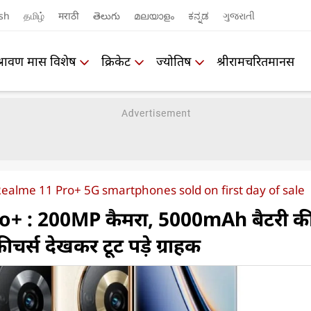
sh
தமிழ்
मराठी
తెలుగు
മലയാളം
ಕನ್ನಡ
ગુજરાતી
श्रावण मास विशेष
क्रिकेट
ज्योतिष
श्रीरामचरितमानस
Realme 11 Pro+ 5G smartphones sold on first day of sale
+ : 200MP कैमरा, 5000mAh बैटरी क
चर्स देखकर टूट पड़े ग्राहक