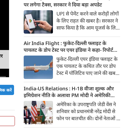
दिया। इस दौरान आलम यह था कि
पर लगेगा टैक्स, सरकार ने दिया बड़ा अपडेट
बारिश के बीच भी युवाओं का जोश
UPI से पेमेंट करने वाले करोड़ों लोगों
कम नहीं हुआ। उन्होंने जोर-शोर से
के लिए राहत की खबर है। सरकार ने
यह यात्रा निकाली और लोगों को प्रेरित
साफ किया है कि आम यूजर्स के लिए
किया। मुख्यमंत्री डॉ. मोहन यादव ने
UPI पेमेंट फिलहाल फ्री रहेगा। यानी
इस 'तिरंगा यात्रा' का शुभारंभ किया।
एक व्यक्ति से दूसरे व्यक्ति को पैसे
Air India Flight : फुकेट-दिल्ली फ्लाइट के
भेजने यानी Person-to-Person
पायलट के डोप टेस्ट पर एयर इंडिया ने कहा- रिपोर्ट
(P2P) UPI ट्रांजैक्शन पर कोई चार्ज
ार
नहीं मिली, टिप्पणी की स्थिति में नहीं
फुकेट-दिल्ली एयर इंडिया फ्लाइट के
नहीं लगेगा। इसके अलावा ज्यादातर
एक पायलट के कथित तौर पर डोप
मर्चेंट पेमेंट भी बिना शुल्क के जारी
टेस्ट में पॉजिटिव पाए जाने की खबरों
रहने की उम्मीद है।
के बीच एयर इंडिया ने कहा है कि उसे
अभी तक टेस्ट रिपोर्ट उपलब्ध नहीं
India-US Relations : H-1B वीजा शुल्क और
िक करें
कराई गई है। एयरलाइन ने कहा कि
इमिग्रेशन नीति के अलावा PM मोदी ने अमेरिकी
रिपोर्ट उसके पास नहीं होने के कारण
उपराष्ट्रपति जेडी वेंस किन मुद्दों पर की चर्चा
अमेरिका के उपराष्ट्रपति जेडी वेंस ने
वह इस मामले में किसी निष्कर्ष पर
शनिवार को प्रधानमंत्री नरेंद्र मोदी से
टिप्पणी करने की स्थिति में नहीं है।
फोन पर बातचीत की। दोनों नेताओं ने
भारत-अमेरिका व्यापक वैश्विक