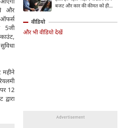
ें आएगा
बजट और कार की कीमत को ही
ये और
सबसे अहम मानते थे, वहीं आज
 ऑफर्स
खरीदार कई दूसरे पहलुओं पर भी
वीडियो
ध्यान देते हैं। आइए जानते हैं कि कार
ो 5जी
और भी वीडियो देखें
खरीदते समय किन बातों पर ध्यान
काउंट,
देना चाहिए।
सुविधा
 महीने
रियलमी
 पर 12
द्वारा