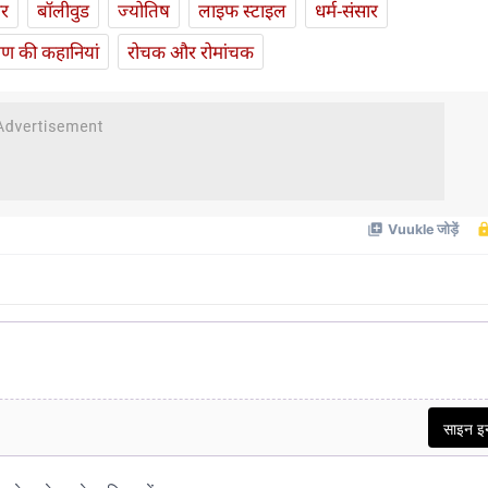
ार
बॉलीवुड
ज्योतिष
लाइफ स्‍टाइल
धर्म-संसार
यण की कहानियां
रोचक और रोमांचक