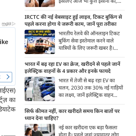
इसलिए आज भी कुत्ते इंसानों को,
पहुंच रहा है।
इंसानों से बेहतर समझते हैं। जब हम
भू-राजनीति से लेकर कृत्रिम
IRCTC की नई वेबसाइट हुई लाइव, टिकट बुकिंग से
बुद्धिमत्ता, जलवायु परिवर्तन से लेकर
पहले करना होगा ये जरूरी काम, जानें पूरा तरीका
क्रिकेट तक हर विषय पर बहस कर
भारतीय रेलवे की ऑनलाइन टिकट
सकते हैं, तो उस जीव पर भी एक
बुकिंग सेवा इस्तेमाल करने वाले
गंभीर चर्चा बनती है जिसने किसी भी
यात्रियों के लिए जरूरी खबर है।
सभ्यता से पहले इंसान का साथ चुना
IRCTC ने अपनी नई टिकट बुकिंग
था। दुर्भाग्य यह है कि आज कुत्तों के
वेबसाइट का बीटा वर्जन लॉन्च कर
भारत में बढ़ रहा EV का क्रेज, खरीदने से पहले जानें
बारे में हमारी राय पशु-चिकित्सकों,
दिया है। करीब 24 साल पुराने
इलेक्ट्रिक वाहनों के 4 प्रकार और इनके फायदे
व्यवहार वैज्ञानिकों या विशेषज्ञों से
इंटरफेस के बाद वेबसाइट को नए
भारत में तेजी से बढ़ रहा EV का
कम... और व्हाट्सऐप यूनिवर्सिटी से
डिजाइन और कई नए फीचर्स के साथ
चलन, 2030 तक 30% नई गाड़ियों
ज़्यादा बनती है।
ओआईएस)
अपडेट किया गया है।
का लक्ष्य, जानें इलेक्ट्रिक वाहन
ट्ज़ का
कितने प्रकार के होते हैं और क्या है
डियाटेक
200 अरब रुपए का मौका
सिर्फ कीमत नहीं, कार खरीदते समय किन बातों पर
ध्यान देना चाहिए?
नई कार खरीदना एक बड़ा फैसला
होता है। पहले जहां ज़्यादातर लोग