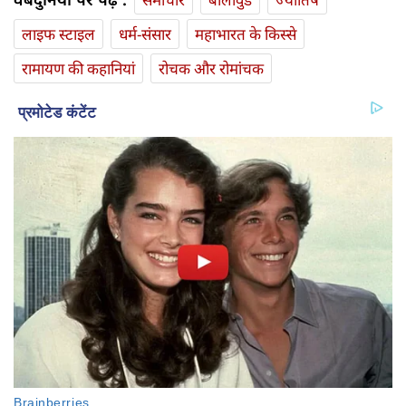
लाइफ स्‍टाइल
धर्म-संसार
महाभारत के किस्से
रामायण की कहानियां
रोचक और रोमांचक