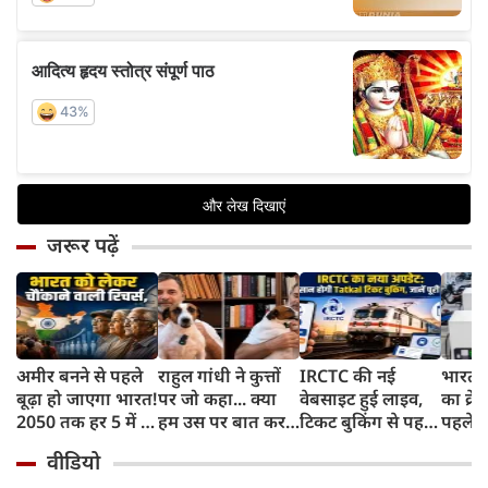
जरूर पढ़ें
अमीर बनने से पहले
राहुल गांधी ने कुत्तों
IRCTC की नई
भारत म
बूढ़ा हो जाएगा भारत!
पर जो कहा... क्या
वेबसाइट हुई लाइव,
का क्रे
2050 तक हर 5 में 1
हम उस पर बात कर
टिकट बुकिंग से पहले
पहले जा
भारतीय होगा 60
सकते हैं?
करना होगा ये जरूरी
वाहनों 
वीडियो
साल से ज्यादा उम्र का
काम, जानें पूरा
और इन