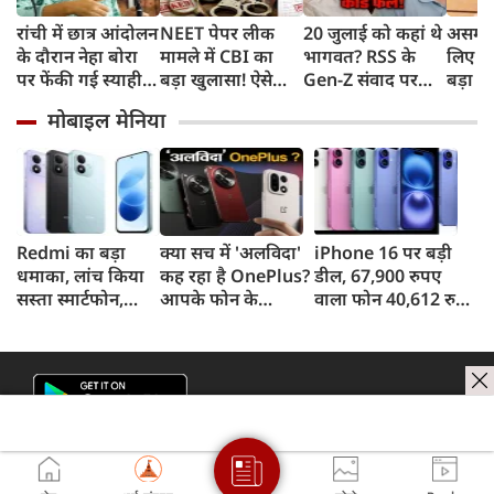
रांची में छात्र आंदोलन
NEET पेपर लीक
20 जुलाई को कहां थे
असम बा
के दौरान नेहा बोरा
मामले में CBI का
भागवत? RSS के
लिए हे
पर फेंकी गई स्याही,
बड़ा खुलासा! ऐसे
Gen-Z संवाद पर
बड़ा ऐ
बोलीं- आंसू गैस और
चुराए गए थे सवाल,
CJP प्रमुख दीपके का
सरकार 
मोबाइल मेनिया
पेलेट से नहीं डरे, इससे
हैरान करने वाला
हमला, बोले- अब
रुपए 
भी नहीं डरेंगे
तरीका आया सामने
बहुत देर हो गई!
Redmi का बड़ा
क्या सच में 'अलविदा'
iPhone 16 पर बड़ी
धमाका, लांच किया
कह रहा है OnePlus?
डील, 67,900 रुपए
सस्ता स्मार्टफोन,
आपके फोन के
वाला फोन 40,612 रुपए
8,000mAh बैटरी
अपडेट्स और वारंटी पर
में खरीदने का मौका, ऐसे
और 50MP कैमरा
आया बड़ा अपडेट
मिलेगा डिस्काउंट