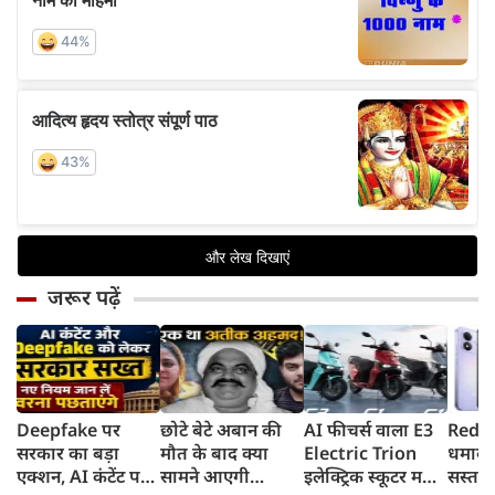
जरूर पढ़ें
Deepfake पर
छोटे बेटे अबान की
AI फीचर्स वाला E3
Redmi
सरकार का बड़ा
मौत के बाद क्या
Electric Trion
धमाका
एक्शन, AI कंटेंट पर
सामने आएगी
इलेक्ट्रिक स्कूटर मचा
सस्ता स