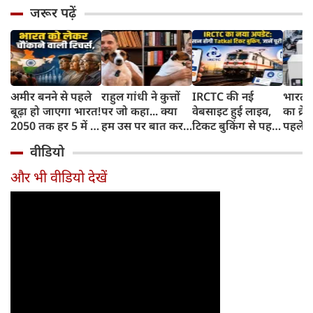
जरूर पढ़ें
अमीर बनने से पहले
राहुल गांधी ने कुत्तों
IRCTC की नई
भारत म
बूढ़ा हो जाएगा भारत!
पर जो कहा... क्या
वेबसाइट हुई लाइव,
का क्रे
2050 तक हर 5 में 1
हम उस पर बात कर
टिकट बुकिंग से पहले
पहले जा
भारतीय होगा 60
सकते हैं?
करना होगा ये जरूरी
वाहनों 
वीडियो
साल से ज्यादा उम्र का
काम, जानें पूरा
और इन
तरीका
और भी वीडियो देखें