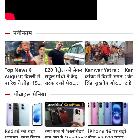
नवीनतम
Top News 8
E20 पेट्रोल को लेकर
Kanwar Yatra :
Kang
August: दिल्ली में
राहुल गांधी ने केंद्र
कांवड़ में दिखी भगत
: कंगन
बारिश ने तोड़ा 15
सरकार को घेरा,
सिंह, सुखदेव और
टर्न! 
साल का रिकॉर्ड,
कहा- बहुत बड़ा मुद्दा,
राजगुरु की
बताया
मोबाइल मेनिया
भारत पर 100%
लोगों की गाड़ियां हो
अमरगाथा,
'सबसे 
टैरिफ का खतरा;
रहीं खराब, BJP ने
शिवभक्तों ने अनोखे
कुछ दि
Gen Z पर कंगना का
बताया खराब
अंदाज में दी
प्रदर्श
यू-टर्न
पटकथा
श्रद्धांजलि
कहा था
गटर'
Redmi का बड़ा
क्या सच में 'अलविदा'
iPhone 16 पर बड़ी
धमाका, लांच किया
कह रहा है OnePlus?
डील, 67,900 रुपए