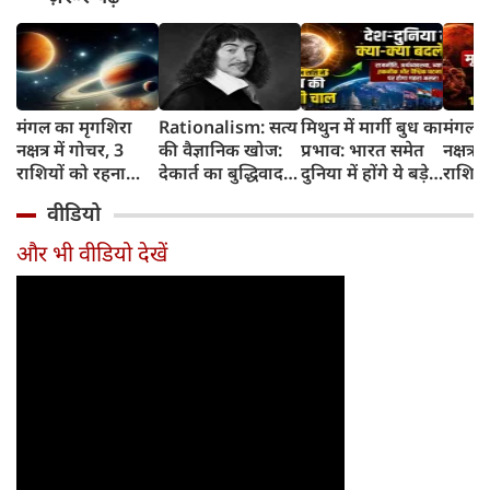
मंगल का मृगशिरा
Rationalism: सत्य
मिथुन में मार्गी बुध का
मंगल क
नक्षत्र में गोचर, 3
की वैज्ञानिक खोज:
प्रभाव: भारत समेत
नक्षत्र म
राशियों को रहना
देकार्त का बुद्धिवाद
दुनिया में होंगे ये बड़े
राशियो
होगा 12 अगस्त तक
और आधुनिक दर्शन
बदलाव
चमकेग
वीडियो
सावधान
का जन्म
किसे र
सावधा
और भी वीडियो देखें