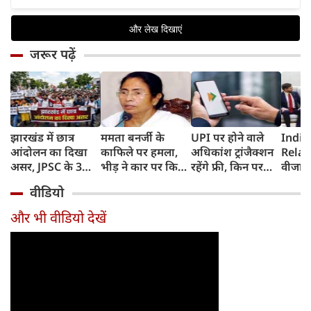
जरूर पढ़ें
झारखंड में छात्र
ममता बनर्जी के
UPI पर होने वाले
India
आंदोलन का दिखा
काफिले पर हमला,
अधिकांश ट्रांजैक्शन
Relat
असर, JPSC के 3
भीड़ ने कार पर किया
रहेंगे फ्री, किन पर
वीजा 
सदस्‍यों ने दिया
पथराव, भाजपा और
लगेगा टैक्स, सरकार
इमिग्रे
वीडियो
इस्‍तीफा, प्रदर्शन को
पुलिस पर लगा यह
ने दिया बड़ा अपडेट
अलावा
लेकर क्या बोले CM
आरोप
अमेरिक
और भी वीडियो देखें
हेमंत सोरेन?
जेडी वें
की चर्च