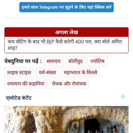
हमारे साथ Telegram पर जुड़ने के लिए यहां क्लिक करें
अगला लेख
कम वोटिंग के बाद भी BJP कैसे करेगी 400 पार, क्या बोले अमित
शाह?
वेबदुनिया पर पढ़ें :
समाचार
बॉलीवुड
ज्योतिष
लाइफ स्‍टाइल
धर्म-संसार
महाभारत के किस्से
रामायण की कहानियां
रोचक और रोमांचक