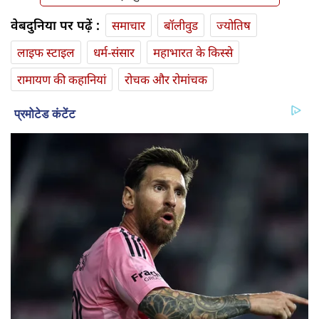
वेबदुनिया पर पढ़ें :
समाचार
बॉलीवुड
ज्योतिष
लाइफ स्‍टाइल
धर्म-संसार
महाभारत के किस्से
रामायण की कहानियां
रोचक और रोमांचक