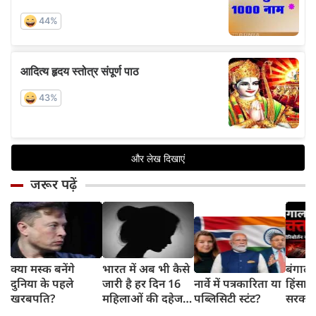
जरूर पढ़ें
क्या मस्क बनेंगे
भारत में अब भी कैसे
बंगाल 
दुनिया के पहले
जारी है हर दिन 16
नार्वे में पत्रकारिता या
हिंसा 
खरबपति?
महिलाओं की दहेज
पब्लिसिटी स्टंट?
सरकार 
हत्या?
चुनौती