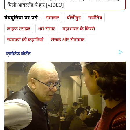
मिली आयरलैंड से हार [VIDEO]
वेबदुनिया पर पढ़ें :
समाचार
बॉलीवुड
ज्योतिष
लाइफ स्‍टाइल
धर्म-संसार
महाभारत के किस्से
रामायण की कहानियां
रोचक और रोमांचक