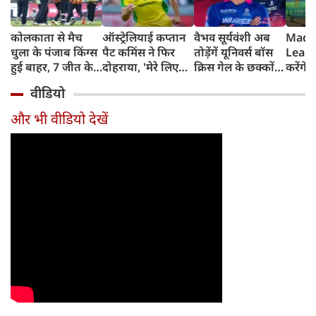
कोलकाता से मैच
ऑस्ट्रेलियाई कप्तान
वैभव सूर्यवंशी अब
Madh
धुला के पंजाब किंग्स
पैट कमिंस ने फिर
तोड़ेंगें यूनिवर्स बॉस
Leagu
हुई बाहर, 7 जीत के
दोहराया, 'मेरे लिए
क्रिस गेल के छक्कों
करेंगे
बाद 6 हार
देश पहले IPL बाद में'
का रिकॉर्ड
शामिल 
वीडियो
टीम में
और भी वीडियो देखें