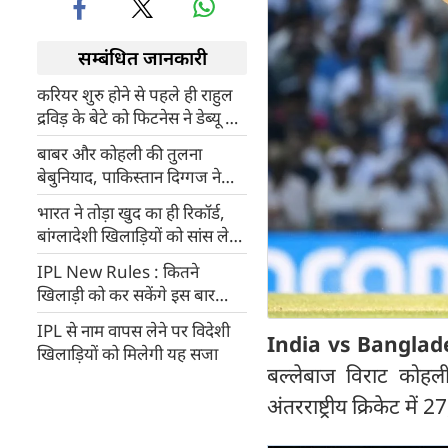
सम्बंधित जानकारी
करियर शुरु होने से पहले ही राहुल
द्रविड़ के बेटे को फिटनेस ने डेब्यू से
रोका
बाबर और कोहली की तुलना
बेबुनियाद, पाकिस्तान दिग्गज ने
दिया बड़ा बयान
भारत ने तोड़ा खुद का ही रिकॉर्ड,
बांग्लादेशी खिलाड़ियों को सांस लेने
तक का न दिया मौका
IPL New Rules : कितने
खिलाड़ी को कर सकेंगे इस बार
Retain, नियमों में क्या हुए
IPL से नाम वापस लेने पर विदेशी
बदलाव, जानें सभी कुछ
India vs Banglad
खिलाड़ियों को मिलेगी यह सजा
बल्लेबाज विराट कोहली
अंतरराष्ट्रीय क्रिकेट मे