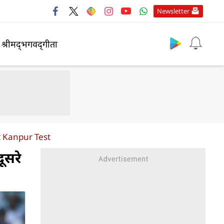
Newsletter
श्रीमद्‍भगवद्‍गीता
t Kanpur Test
ूसरे