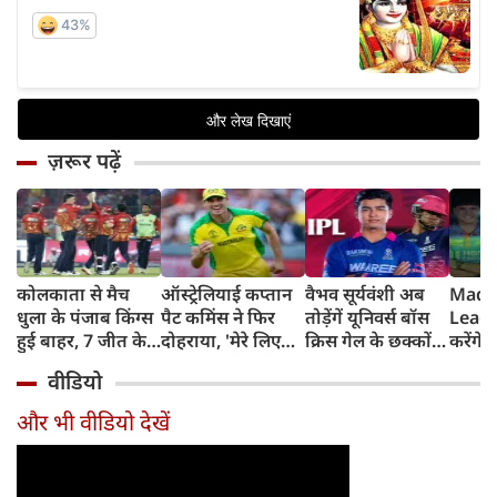
ज़रूर पढ़ें
कोलकाता से मैच
ऑस्ट्रेलियाई कप्तान
वैभव सूर्यवंशी अब
Madh
धुला के पंजाब किंग्स
पैट कमिंस ने फिर
तोड़ेंगें यूनिवर्स बॉस
Leagu
हुई बाहर, 7 जीत के
दोहराया, 'मेरे लिए
क्रिस गेल के छक्कों
करेंगे
बाद 6 हार
देश पहले IPL बाद में'
का रिकॉर्ड
शामिल 
वीडियो
टीम में
और भी वीडियो देखें