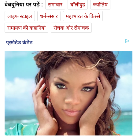
वेबदुनिया पर पढ़ें :
समाचार
बॉलीवुड
ज्योतिष
लाइफ स्‍टाइल
धर्म-संसार
महाभारत के किस्से
रामायण की कहानियां
रोचक और रोमांचक