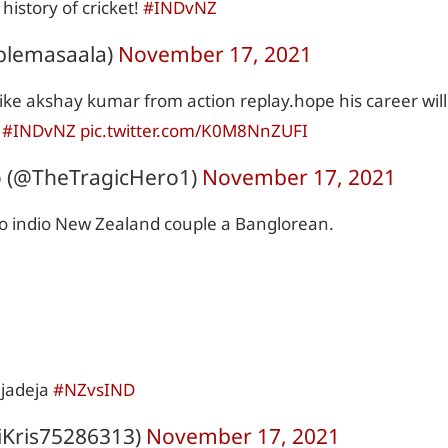
istory of cricket!
#INDvNZ
lemasaala)
November 17, 2021
like akshay kumar from action replay.hope his career will
m
#INDvNZ
pic.twitter.com/K0M8NnZUFI
o (@TheTragicHero1)
November 17, 2021
to indio New Zealand couple a Banglorean.
 jadeja
#NZvsIND
iKris75286313)
November 17, 2021