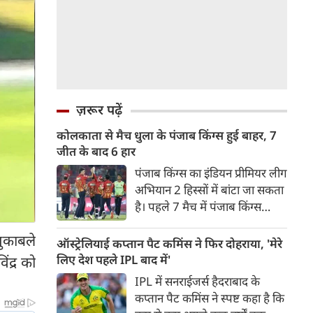
ज़रूर पढ़ें
कोलकाता से मैच धुला के पंजाब किंग्स हुई बाहर, 7
जीत के बाद 6 हार
पंजाब किंग्स का इंडियन प्रीमियर लीग
अभियान 2 हिस्सों में बांटा जा सकता
है। पहले 7 मैच में पंजाब किंग्स
अविजित रही अगले 6 मुकाबले में
मुकाबले
उसे हार का सामना करना पड़ा इसके
ऑस्ट्रेलियाई कप्तान पैट कमिंस ने फिर दोहराया, 'मेरे
बाद अंतिम मैच वह जरूर जीती
लिए देश पहले IPL बाद में'
ंद्र को
लेकिन तब तक उसकी किस्मत
IPL में सनराईजर्स हैदराबाद के
लखनऊ के हाथ लिखी गई थी।
कप्तान पैट कमिंस ने स्पष्ट कहा है कि