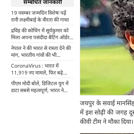
सम्बंधित जानकारी
19 नवम्बर जन्मदिन विशेषः पढ़ें
रानी लक्ष्मीबाई के वीरता की गाथा
द्रविड़ की कोचिंग में सूर्यकुमार को
मिला अपना पसंदीदा बैटिंग ऑर्डर,
ली कोहली की जगह
नेपाल ने की भारत से रास्ता देने की
मांग, भारतीय गांवों की भी
जनगणना का अंदेशा
CoronaVirus : भारत में
11,919 नए मामले, फिर बढ़े
एक्टिव केसेस
पीएम मोदी बोले, डिजिटल युग में
डाटा सबसे महत्वपूर्ण, भारत ने
विकसित किया मजबूत सुरक्षा ढांचा
जयपुर के सवाई मानसिंह 
में इश सोढ़ी की जगह दू
कीवी टीम ने मौका दिया