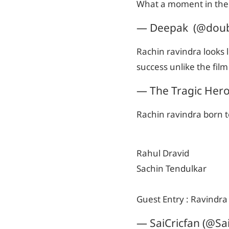
What a moment in the h
— Deepak (@doub
Rachin ravindra looks 
success unlike the fil
— The Tragic Her
Rachin ravindra born 
Rahul Dravid
Sachin Tendulkar
Guest Entry : Ravindra
— SaiCricfan (@Sa