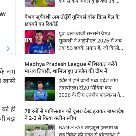
कम से कम अगले कुछ वर्षों तक
ऑस्ट्रेलियाई क्रिकेट उनकी पहली
प्राथमिकता होगी। यह बयान उस चर्चा
वैभव सूर्यवंशी अब तोड़ेंगें यूनिवर्स बॉस क्रिस गेल के
के बीच आया है, जिसमें कहा जा रहा
छक्कों का रिकॉर्ड
है कि ऑस्ट्रेलिया के कुछ बड़े खिलाड़ी
युवा बल्लेबाजी सनसनी वैभव
IPL से आगे बढ़कर अन्य फ्रेंचाइजी
सूर्यवंशी ने आईपीएल 2026 में अब
क्रिकेट खेलने के लिए राष्ट्रीय टीम से
तक 53 छक्के लगाए हैं, जो किसी
दूरी बना सकते हैं।
भी बल्लेबाज़ द्वारा किसी भी टी 20
टूर्नामेंट में दूसरे सबसे ज़्यादा हैं। सबसे
Madhya Pradesh League में शिरकत करेंगे
ज़्यादा 59 छक्के क्रिस गेल ने
के नाम
माधव तिवारी, शामिल हुए उज्जैन की टीम में
आईपीएल 2012 में लगाए थे।
ें खासी
इंदौर में होने वाली मध्य प्रदेश लीग
सूर्यवंशी की नज़रें अब गेल के रिकॉर्ड
(एमपीएल) टी20 सिंधिया कप
पर होंगी।
2026 के लिए उज्जैन फाल्कन्स ने
अपनी टीम की घोषणा कर दी है,
म को ही
जिसमें युवा ऑलराउंडर माधव तिवारी
78 रनों से पाकिस्तान को दूसरा टेस्ट हराकर बांग्लादेश
सबसे बड़े आकर्षण के रूप में
भी बड़ा
ने 2-0 से किया क्लीन स्वीप
उभरकर सामने आए हैं। इंडियन
BANvsPAK ताइजुल इस्लाम के
प्रीमियर लीग में दिल्ली कैपिटल्स का
छह विकेट की मदद से बांग्लादेश ने