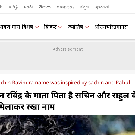
sh
தமிழ்
मराठी
తెలుగు
മലയാളം
ಕನ್ನಡ
ગુજરાતી
श्रावण मास विशेष
क्रिकेट
ज्योतिष
श्रीरामचरितमानस
Rachin Ravindra name was inspired by sachin and Rahul
चिन रविंद्र के माता पिता है सचिन और राहुल 
मिलाकर रखा नाम