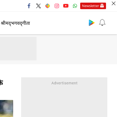
Newsletter
श्रीमद्‍भगवद्‍गीता
के