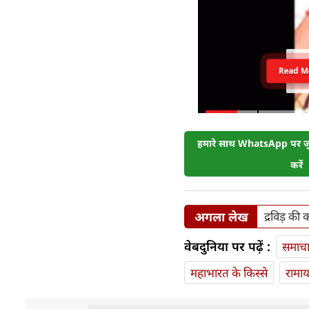
Read M
हमारे साथ WhatsApp पर जुड
करें
अगला लेख
द्रविड़ की
वेबदुनिया पर पढ़ें :
समाच
महाभारत के किस्से
रामा