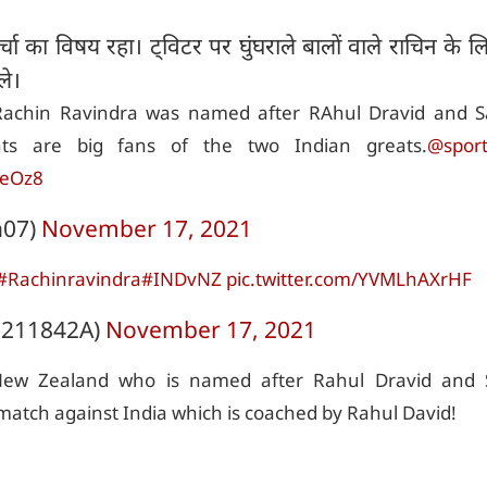
चा का विषय रहा। ट्विटर पर घुंघराले बालों वाले राचिन के 
ले।
Rachin Ravindra was named after RAhul Dravid and 
nts are big fans of the two Indian greats.
@spor
UeOz8
07)
November 17, 2021
#Rachinravindra
#INDvNZ
pic.twitter.com/YVMLhAXrHF
7211842A)
November 17, 2021
New Zealand who is named after Rahul Dravid and 
 match against India which is coached by Rahul David!