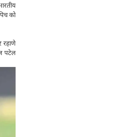
भारतीय
 पिच को
र रहाणे
ज पटेल