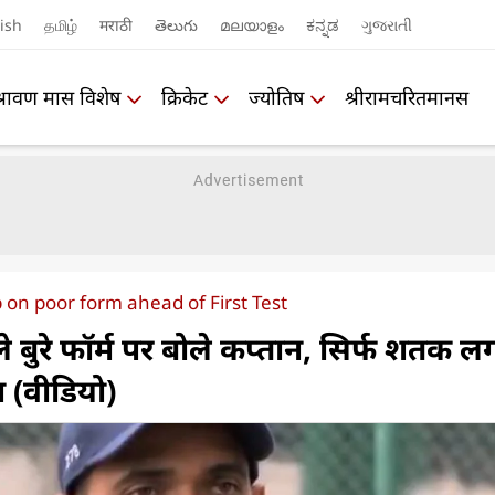
ish
தமிழ்
मराठी
తెలుగు
മലയാളം
ಕನ್ನಡ
ગુજરાતી
श्रावण मास विशेष
क्रिकेट
ज्योतिष
श्रीरामचरितमानस
on poor form ahead of First Test
ले बुरे फॉर्म पर बोले कप्तान, सिर्फ शतक ल
न (वीडियो)