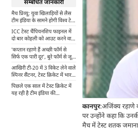
सम्बंधित जानकारी
मैच प्रिव्यू: युवा खिलाड़ियों से लैस
टीम इंडिया के सामने होगी विश्व टेस्ट
चैंपियन न्यूजीलैंड
ICC टेस्ट चैंपियनशिप फाइनल में
दो बार कोहली को आउट करने वाले
इस गेंदबाज को शायद ही मिले
'कप्तान रहाणे हैं अच्छी फॉर्म से
कानपुर टेस्ट में जगह
सिर्फ एक पारी दूर', बुरे फॉर्म से जूझ
रहे पुजारा ने दिया बयान
आखिरी टी-20 में 3 विकेट लेने वाले
स्पिनर सैंटनर, टेस्ट क्रिकेट में भारत
के खिलाफ गेंदबाजी करने को हैं
पिछले एक साल में टेस्ट क्रिकेट में
बेताब
यह रही है टीम इंडिया की
उपलब्धियां और असफलताएं
कानपुर
:अजिंक्य रहाणे
पर उन्होंने कहा कि उनकी
मैच में टेस्ट शतक जमाना 