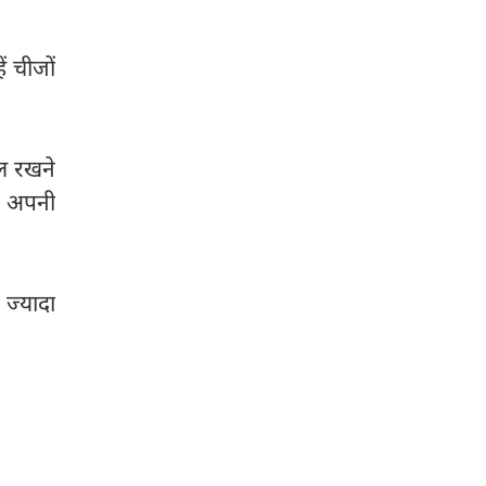
ें चीजों
रल रखने
म अपनी
 ज्यादा