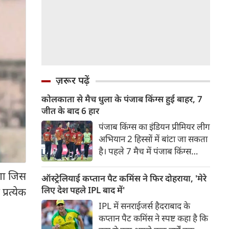
ज़रूर पढ़ें
कोलकाता से मैच धुला के पंजाब किंग्स हुई बाहर, 7
जीत के बाद 6 हार
पंजाब किंग्स का इंडियन प्रीमियर लीग
अभियान 2 हिस्सों में बांटा जा सकता
है। पहले 7 मैच में पंजाब किंग्स
अविजित रही अगले 6 मुकाबले में
लगा जिस
उसे हार का सामना करना पड़ा इसके
ऑस्ट्रेलियाई कप्तान पैट कमिंस ने फिर दोहराया, 'मेरे
बाद अंतिम मैच वह जरूर जीती
लिए देश पहले IPL बाद में'
्रत्येक
लेकिन तब तक उसकी किस्मत
IPL में सनराईजर्स हैदराबाद के
लखनऊ के हाथ लिखी गई थी।
कप्तान पैट कमिंस ने स्पष्ट कहा है कि