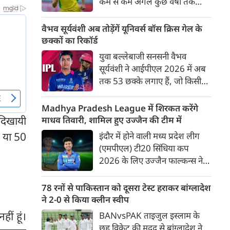
कम से कम अगले कुछ वर्षों तक
ऑस्ट्रेलियाई क्रिकेट उनकी पहली
प्राथमिकता होगी। यह बयान उस चर्चा
वैभव सूर्यवंशी अब तोड़ेंगें यूनिवर्स बॉस क्रिस गेल के
के बीच आया है, जिसमें कहा जा रहा
छक्कों का रिकॉर्ड
है कि ऑस्ट्रेलिया के कुछ बड़े खिलाड़ी
युवा बल्लेबाजी सनसनी वैभव
IPL से आगे बढ़कर अन्य फ्रेंचाइजी
सूर्यवंशी ने आईपीएल 2026 में अब
क्रिकेट खेलने के लिए राष्ट्रीय टीम से
तक 53 छक्के लगाए हैं, जो किसी
दूरी बना सकते हैं।
भी बल्लेबाज़ द्वारा किसी भी टी 20
टूर्नामेंट में दूसरे सबसे ज़्यादा हैं। सबसे
Madhya Pradesh League में शिरकत करेंगे
ज़्यादा 59 छक्के क्रिस गेल ने
 दिखायी
माधव तिवारी, शामिल हुए उज्जैन की टीम में
आईपीएल 2012 में लगाए थे।
0 या 50
इंदौर में होने वाली मध्य प्रदेश लीग
सूर्यवंशी की नज़रें अब गेल के रिकॉर्ड
(एमपीएल) टी20 सिंधिया कप
पर होंगी।
2026 के लिए उज्जैन फाल्कन्स ने
अपनी टीम की घोषणा कर दी है,
जिसमें युवा ऑलराउंडर माधव तिवारी
78 रनों से पाकिस्तान को दूसरा टेस्ट हराकर बांग्लादेश
सबसे बड़े आकर्षण के रूप में
ने 2-0 से किया क्लीन स्वीप
उभरकर सामने आए हैं। इंडियन
हीं हूं।
BANvsPAK ताइजुल इस्लाम के
प्रीमियर लीग में दिल्ली कैपिटल्स का
छह विकेट की मदद से बांग्लादेश ने