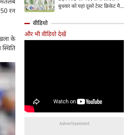
ा मतलब
हिस्सा रहे माधव तिवारी इस समय
बुधवार को यहां दूसरे टेस्ट क्रिकेट मैच
मध्य प्रदेश के सबसे चर्चित युवा
, 50 रन
में पाकिस्तान को 78 रन से हराकर
क्रिकेटरों में से एक हैं।
श्रृंखला में 2-0 से क्लीन स्वीप किया।
वीडियो
पाकिस्तान की टीम 437 रन के लक्ष्य
और भी वीडियो देखें
का पीछा करते हुए 358 रन पर
ंखला के
आउट हो गई। बांग्लादेश ने पहला
 स्थिति
टेस्ट मैच 104 रन से जीता था।