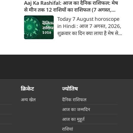
पाठकों के व्यक्तित्व और भविष्य के
Aaj Ka Rashifal: आज का दैनिक राशिफल: मेष
6 राशियों की किस्मत चमकने वाली है
बारे में जानकारी देगा जिनका उस
से मीन तक 12 राशियों का राशिफल (7 अगस्‍त,
और उन्हें करियर, नौकरी तथा व्यापार
दिनांक को जन्मदिन होगा। पेश है
2026)
Today 7 August horoscope
में अभूतपूर्व लाभ मिलने के संकेत हैं।
दिनांक 7 को जन्मे व्यक्तियों के बारे
in Hindi : आज 7 अगस्‍त, 2026,
आइए जानते हैं वे भाग्यशाली राशियां
में जानकारी :
शुक्रवार का दिन क्या लाया है मेष से
कौन-सी हैं।
लेकर मीन राशि के लिए, यहां जानें
डेली होरोस्कोप के अनुसार वेबदुनिया
पर दैनिक राशिफल के बारे में एकदम
सटीक जानकारी...
क्रिकेट
ज्योतिष
अन्य खेल
दैनिक राशिफल
आज का जन्मदिन
आज का मुहूर्त
राशियां