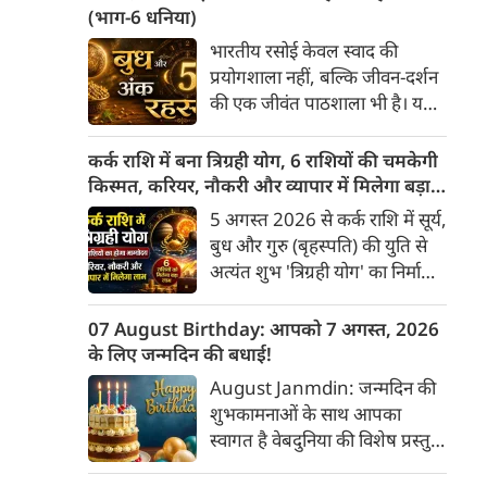
किए गए अभिषेक से अलग-अलग
(भाग-6 धनिया)
प्रकार के फल प्राप्त होते हैं। भगवान
भारतीय रसोई केवल स्वाद की
शिव को "अभिषेक प्रिय" माना गया
प्रयोगशाला नहीं, बल्कि जीवन-दर्शन
है। यहाँ मुख्य प्रकार के शिव-अभिषेक
की एक जीवंत पाठशाला भी है। यहां
और उनके महत्व की पूरी जानकारी दी
प्रत्येक मसाला अपने भीतर केवल
गई है।
सुगंध या औषधीय गुण ही नहीं, बल्कि
कर्क राशि में बना त्रिग्रही योग, 6 राशियों की चमकेगी
एक सांस्कृतिक संकेत भी समेटे रहता
किस्मत, करियर, नौकरी और व्यापार में मिलेगा बड़ा
है। यदि हल्दी स्थिरता का बोध कराती
लाभ
5 अगस्त 2026 से कर्क राशि में सूर्य,
है, लाल मिर्च ऊर्जा का प्रतीक बनती
बुध और गुरु (बृहस्पति) की युति से
है और तेजपत्ता अदृश्य प्रभावों की
अत्यंत शुभ 'त्रिग्रही योग' का निर्माण
ओर संकेत करता है, तो धनिया प्रकृति
हुआ है जो 17 अगस्त तक रहेगा।
की उस सहज बुद्धिमत्ता का
ज्योतिष शास्त्र में कर्क राशि में इन
07 August Birthday: आपको 7 अगस्त, 2026
प्रतिनिधित्व करता है जो बिना शोर
तीन प्रमुख ग्रहों का एक साथ आना
के लिए जन्मदिन की बधाई!
किए जीवन में संतुलन स्थापित करती
बहुत ही दुर्लभ और फलदायी माना
August Janmdin: जन्मदिन की
है।
जाता है, क्योंकि यहाँ गुरु उच्च के
शुभकामनाओं के साथ आपका
होते हैं तथा सूर्य-बुध के मिलने से
स्वागत है वेबदुनिया की विशेष प्रस्तुति
'बुधादित्य राजयोग' का निर्माण भी
में। यह कॉलम नियमित रूप से उन
होता है। इस त्रिग्रही योग के प्रभाव से