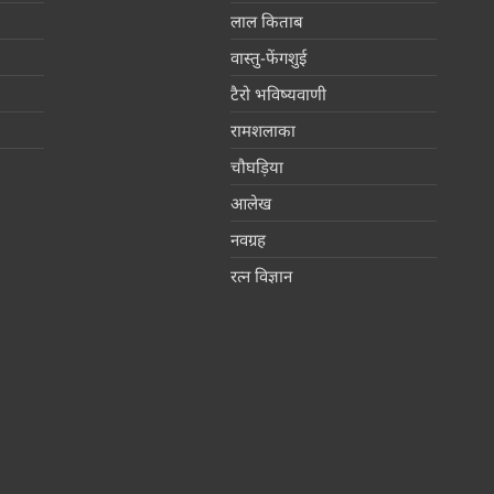
लाल किताब
वास्तु-फेंगशुई
टैरो भविष्यवाणी
रामशलाका
चौघड़िया
आलेख
नवग्रह
रत्न विज्ञान