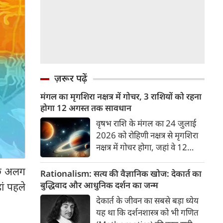
ज़रूर पढ़ें
मंगल का मृगशिरा नक्षत्र में गोचर, 3 राशियों को रहना
होगा 12 अगस्त तक सावधान
वृषभ राशि के मंगल का 24 जुलाई
2026 को रोहिणी नक्षत्र से मृगशिरा
नक्षत्र में गोचर होगा, जहां वे 12
अगस्त तक रहेंगे। मंगल के इस नक्षत्र
कुछ अलग
परिवर्तन के चलते 3 राशि के लोगों
Rationalism: सत्य की वैज्ञानिक खोज: देकार्त का
को 12 अगस्त तक रहना होगा
बुद्धिवाद और आधुनिक दर्शन का जन्म
ां पहले
सावधान। चलिए जानते हैं कि किन
देकार्त के जीवन का सबसे बड़ा ध्येय
राशि 3 राशियों को रहना होगा
यह था कि दर्शनशास्त्र को भी गणित
सावधान।