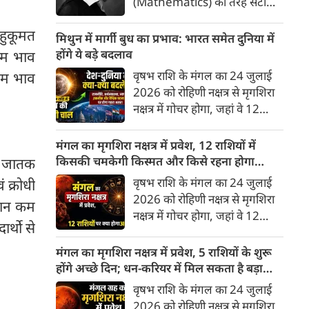
(Mathematics) की तरह सटीक,
अकाट्य और संदेह से परे बनाया
 हुकूमत
जाए। वे एक ऐसा सार्वभौमिक सत्य
मिथुन में मार्गी बुध का प्रभाव: भारत समेत दुनिया में
खोजना चाहते थे, जिस पर कोई भी
होंगे ये बड़े बदलाव
्तम भाव
प्रश्नचिह्न न लगा सके। इसी विचार ने
वृषभ राशि के मंगल का 24 जुलाई
्तम भाव
बुद्धिवाद (Rationalism) की नींव
2026 को रोहिणी नक्षत्र से मृगशिरा
रखी। आइए, देकार्त के इस अद्भुत
नक्षत्र में गोचर होगा, जहां वे 12
दार्शनिक चिंतन के 4 प्रमुख स्तंभों को
अगस्त तक रहेंगे। ज्योतिष की दुनिया
गहराई से समझते हैं।
में एक बड़ा हलचल भरा मोड़ आ चुका
मंगल का मृगशिरा नक्षत्र में प्रवेश, 12 राशियों में
है- बुध ग्रह अपनी ही प्रिय राशि मिथुन
किसकी चमकेगी किस्मत और किसे रहना होगा
ा। जातक
में सीधे (मार्गी) चलने लगे हैं। अब जब
सावधान?
वृषभ राशि के मंगल का 24 जुलाई
 क्रोधी
बुद्धि और संवाद का कारक ग्रह सीधी
2026 को रोहिणी नक्षत्र से मृगशिरा
्तान कम
चाल चलेगा, तो जाहिर है आपकी
नक्षत्र में गोचर होगा, जहां वे 12
सोच, बातचीत और फैसलों की रफ्तार
र्थो से
अगस्त तक रहेंगे। मंगल के इस नक्षत्र
भी बदल जाएगी।
परिवर्तन के चलते मेष से लेकर मीन
मंगल का मृगशिरा नक्षत्र में प्रवेश, 5 राशियों के शुरू
तक किन राशियों के लिए शुभ और
होंगे अच्छे दिन; धन-करियर में मिल सकता है बड़ा
किनके लिए है अशुभ। ज्योतिष शास्त्र
लाभ
वृषभ राशि के मंगल का 24 जुलाई
में मंगल को ऊर्जा, साहस, पराक्रम
2026 को रोहिणी नक्षत्र से मृगशिरा