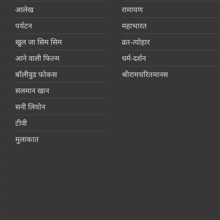
आलेख
रामायण
पर्यटन
महाभारत
खुल जा सिम सिम
व्रत-त्योहार
आने वाली फिल्म
धर्म-दर्शन
बॉलीवुड फोकस
श्रीरामचरितमानस
सलमान खान
सनी लियोन
टीवी
मुलाकात