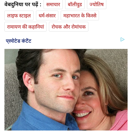
हमारे साथ WhatsApp पर जुड़ने के लिए यहां क्लिक करें
हमारे साथ Telegram पर जुड़ने के लिए यहां क्लिक करें
अगला लेख
Budh uday: बुध का मीन राशि में उदय, जानिए 12 राशियों का
राशिफल
वेबदुनिया पर पढ़ें :
समाचार
बॉलीवुड
ज्योतिष
लाइफ स्‍टाइल
धर्म-संसार
महाभारत के किस्से
रामायण की कहानियां
रोचक और रोमांचक