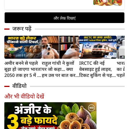
जरूर पढ़ें
अमीर बनने से पहले
राहुल गांधी ने कुत्तों
IRCTC की नई
भारत म
बूढ़ा हो जाएगा भारत!
पर जो कहा... क्या
वेबसाइट हुई लाइव,
का क्रे
2050 तक हर 5 में 1
हम उस पर बात कर
टिकट बुकिंग से पहले
पहले जा
भारतीय होगा 60
सकते हैं?
करना होगा ये जरूरी
वाहनों 
वीडियो
साल से ज्यादा उम्र का
काम, जानें पूरा
और इन
तरीका
और भी वीडियो देखें