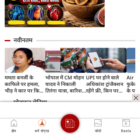
नवीनतम
ममता बनर्जी के
भोपाल में CM मोहन
UPI पर होने वाले
Air In
काफिले पर हमला,
यादव ने निकाली
अधिकांश ट्रांजैक्शन
फुकेट-
भीड़ ने कार पर किया
तिरंगा यात्रा, बारिश
रहेंगे फ्री, किन पर
के पाय
पथराव, भाजपा और
में भी सैकड़ों युवाओं
लगेगा टैक्स, सरकार
टेस्ट प
मोबाइल मेनिया
पुलिस पर लगा यह
ने दिखाया देशभक्ति
ने दिया बड़ा अपडेट
कहा- रि
आरोप
का जज्बा
मिली, 
होम
धर्म संग्रह
फोटो
Reels
स्थिति म