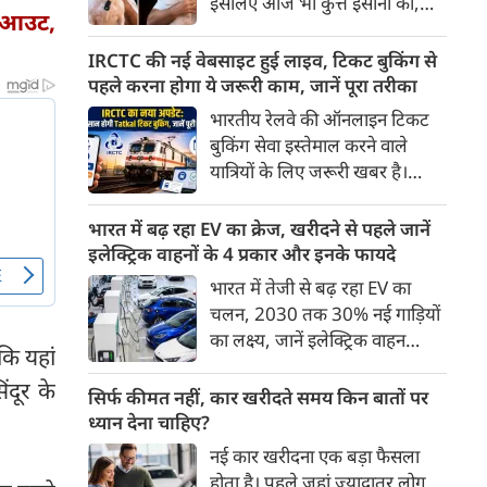
इसलिए आज भी कुत्ते इंसानों को,
पहुंच रहा है।
ैकआउट,
इंसानों से बेहतर समझते हैं। जब हम
भू-राजनीति से लेकर कृत्रिम
IRCTC की नई वेबसाइट हुई लाइव, टिकट बुकिंग से
बुद्धिमत्ता, जलवायु परिवर्तन से लेकर
पहले करना होगा ये जरूरी काम, जानें पूरा तरीका
क्रिकेट तक हर विषय पर बहस कर
भारतीय रेलवे की ऑनलाइन टिकट
सकते हैं, तो उस जीव पर भी एक
बुकिंग सेवा इस्तेमाल करने वाले
गंभीर चर्चा बनती है जिसने किसी भी
यात्रियों के लिए जरूरी खबर है।
सभ्यता से पहले इंसान का साथ चुना
IRCTC ने अपनी नई टिकट बुकिंग
था। दुर्भाग्य यह है कि आज कुत्तों के
वेबसाइट का बीटा वर्जन लॉन्च कर
भारत में बढ़ रहा EV का क्रेज, खरीदने से पहले जानें
बारे में हमारी राय पशु-चिकित्सकों,
दिया है। करीब 24 साल पुराने
इलेक्ट्रिक वाहनों के 4 प्रकार और इनके फायदे
व्यवहार वैज्ञानिकों या विशेषज्ञों से
इंटरफेस के बाद वेबसाइट को नए
भारत में तेजी से बढ़ रहा EV का
कम... और व्हाट्सऐप यूनिवर्सिटी से
डिजाइन और कई नए फीचर्स के साथ
चलन, 2030 तक 30% नई गाड़ियों
ज़्यादा बनती है।
अपडेट किया गया है।
का लक्ष्य, जानें इलेक्ट्रिक वाहन
कि यहां
कितने प्रकार के होते हैं और क्या है
दूर के
200 अरब रुपए का मौका
सिर्फ कीमत नहीं, कार खरीदते समय किन बातों पर
ध्यान देना चाहिए?
नई कार खरीदना एक बड़ा फैसला
होता है। पहले जहां ज़्यादातर लोग