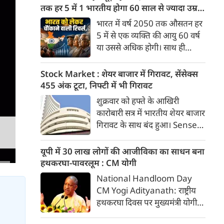
माफियाओं के खिलाफ छात्रों का
तक हर 5 में 1 भारतीय होगा 60 साल से ज्यादा उम्र
विरोध प्रदर्शन उग्र रूप ले चुका है।
का
भारत में वर्ष 2050 तक औसतन हर
आंदोलन के 14वें दिन इस मामले में
5 में से एक व्यक्ति की आयु 60 वर्ष
उस वक्त बड़ा मोड़ आया जब
या उससे अधिक होगी। साथ ही
लोकसभा में विपक्ष के नेता राहुल
लगभग 10 में से 7 बुजुर्ग ग्रामीण
गांधी ने सीधे आंदोलनकारी छात्रों से
भारत में रहेंगे। ‘ट्रांसफॉर्म रूरल
Stock Market : शेयर बाजार में गिरावट, सेंसेक्स
संवाद साधा।
इंडिया’ (टीआरआई) की रिचर्स के
455 अंक टूटा, निफ्टी में भी गिरावट
अनुसार भारत विकसित देशों के
शुक्रवार को हफ्ते के आखिरी
विपरीत समृद्ध बनने से पहले ही वृद्ध
कारोबारी सत्र में भारतीय शेयर बाजार
होती आबादी वाले देश की श्रेणी में
गिरावट के साथ बंद हुआ। Sensex
पहुंच रहा है।
455.59 अंक यानी 0.58 फीसदी
गिरकर 78,499.17 के स्तर पर बंद
यूपी में 30 लाख लोगों की आजीविका का साधन बना
हुआ। वहीं, Nifty 50 में 65.35
हथकरघा-पावरलूम : CM योगी
अंक यानी 0.27 फीसदी की गिरावट
National Handloom Day
रही और यह 24,570.65 के स्तर
CM Yogi Adityanath: राष्ट्रीय
पर बंद हुआ। शुक्रवार को सेंसेक्स
हथकरघा दिवस पर मुख्यमंत्री योगी
438.68 अंक यानी 0.56 फीसदी
आदित्यनाथ ने कारीगरों व बुनकरों के
गिरकर 78,516.08 के स्तर पर