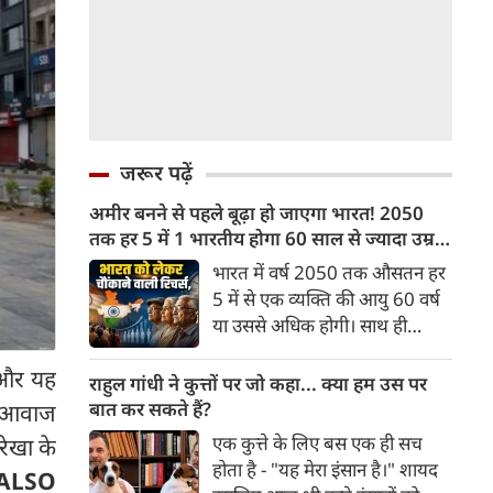
जरूर पढ़ें
अमीर बनने से पहले बूढ़ा हो जाएगा भारत! 2050
तक हर 5 में 1 भारतीय होगा 60 साल से ज्यादा उम्र
का
भारत में वर्ष 2050 तक औसतन हर
5 में से एक व्यक्ति की आयु 60 वर्ष
या उससे अधिक होगी। साथ ही
लगभग 10 में से 7 बुजुर्ग ग्रामीण
ी और यह
भारत में रहेंगे। ‘ट्रांसफॉर्म रूरल
राहुल गांधी ने कुत्तों पर जो कहा... क्या हम उस पर
इंडिया’ (टीआरआई) की रिचर्स के
बात कर सकते हैं?
ी आवाज
अनुसार भारत विकसित देशों के
एक कुत्ते के लिए बस एक ही सच
रेखा के
विपरीत समृद्ध बनने से पहले ही वृद्ध
होता है - "यह मेरा इंसान है।" शायद
ALSO
होती आबादी वाले देश की श्रेणी में