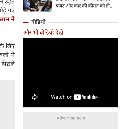
न उड़ते
बजट और कार की कीमत को ही
ोड़े गए
सबसे अहम मानते थे, वहीं आज
्तान ने
खरीदार कई दूसरे पहलुओं पर भी
वीडियो
ध्यान देते हैं। आइए जानते हैं कि कार
और भी वीडियो देखें
खरीदते समय किन बातों पर ध्यान
देना चाहिए।
 के लिए
लों ने
र पिछले