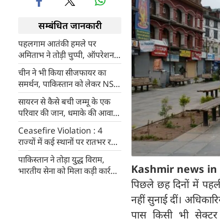
सम्बंधित जानकारी
पहलगाम आतंकी हमले पर
अमिताभ ने तोड़ी चुप्पी, ऑपरेशन
सिंदूर पर क्या कहा?
चीन ने भी किया सीजफायर का
समर्थन, पाकिस्तान को लेकर NSA
अजीत डोभाल से क्या कहा?
सायरन से कैसे बची जम्मू के एक
परिवार की जान, धमाके की आवाज
सुन लगा सब कुछ खत्म हो गया
Ceasefire Violation : 4
राज्यों में कई स्थानों पर रातभर रहा
ब्लैकआउट, कहां कहां बंद रही
पाकिस्तान ने तोड़ा यु्द्ध विराम,
लाइटें?
Kashmir news in 
भारतीय सेना को मिला कड़ी कार्रवाई
का आदेश
पिछले छह दिनों में पह
नहीं सुनाई दीं। अधिकारि
पास किसी भी सेक्टर