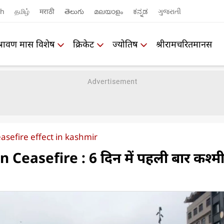
sh
தமிழ்
मराठी
తెలుగు
മലയാളം
ಕನ್ನಡ
ગુજરાતી
श्रावण मास विशेष
क्रिकेट
ज्योतिष
श्रीरामचरितमानस
asefire effect in kashmir
Ceasefire : 6 दिन में पहली बार कश्मीर