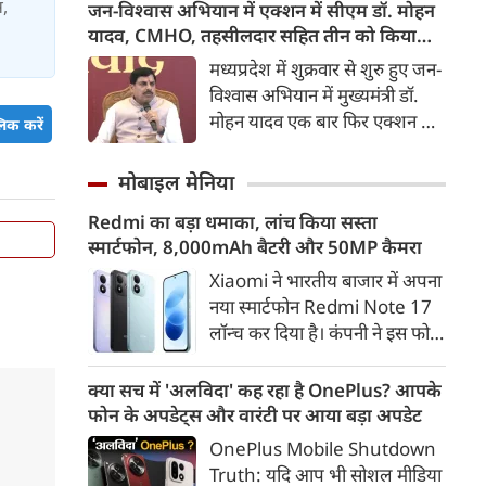
उत्थान के लिए सरकार की प्रतिबद्धता
स,
जन-विश्वास अभियान में एक्शन में सीएम डॉ. मोहन
खुला था। वहीं निफ्टी 97.10 अंक
दोहराई। उन्होंने कहा कि यूपी में
यादव, CMHO, तहसीलदार सहित तीन को किया
यानी 0.39 फीसदी की गिरावट के
हथकरघा और पावरलूम से करीब 30
सस्पेंड
मध्यप्रदेश में शुक्रवार से शुरु हुए जन-
साथ 24,538.90 के स्तर पर खुला।
लाख लोगों की आजीविका जुड़ी है।
विश्वास अभियान में मुख्यमंत्री डॉ.
मोहन यादव एक बार फिर एक्शन मोड
िक करें
में दिखाई दिए। छिंदवाड़ा में उन्होंने
एक तरफ यहां 'मुख्यमंत्री जन-
मोबाइल मेनिया
विश्वास अभियान' की शुरुआत की,
Redmi का बड़ा धमाका, लांच किया सस्ता
तो दूसरी तरफ प्रशासनिक कड़ाई का
स्मार्टफोन, 8,000mAh बैटरी और 50MP कैमरा
स्पष्ट संदेश दिया। उन्होंने शिकायतों
पर सुनवाई करते-करते छिंदवाड़ा के
Xiaomi ने भारतीय बाजार में अपना
सीएमएचओ डॉ. नरेश गु्न्नाड़े,
नया स्मार्टफोन Redmi Note 17
तहसीलदार और पटवारी को तत्काल
लॉन्च कर दिया है। कंपनी ने इस फोन
निलंबित कर दिया। इससे पहले सीएम
को TrueColour AMOLED
डॉ. मोहन ने छिंदवाड़ा कलेक्टर
डिस्प्ले, 8,000mAh की बड़ी बैटरी
क्या सच में 'अलविदा' कह रहा है OnePlus? आपके
कार्यालय स्थित लोक सेवा केंद्र का
और Qualcomm Snapdragon
फोन के अपडेट्स और वारंटी पर आया बड़ा अपडेट
निरीक्षण कर व्यवस्थाओं का जायजा
चिपसेट के साथ पेश किया है। फोन में
OnePlus Mobile Shutdown
लिया। उन्होंने कलेक्ट्रेट कार्यालय में
50MP का मेन कैमरा दिया गया है।
Truth: यदि आप भी सोशल मीडिया
उद्यमियों-जनप्रतिनिधियों और