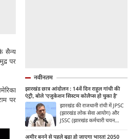
 सैन्य
द्र पर
नवीनतम
झारखंड छात्र आंदोलन : 14वें दिन राहुल गांधी की
अमेरिका
एंट्री, बोले 'एजुकेशन सिस्टम कोलैप्स हो चुका है'
िराम पर
झारखंड की राजधानी रांची में JPSC
(झारखंड लोक सेवा आयोग) और
JSSC (झारखंड कर्मचारी चयन
आयोग) की परीक्षाओं में कथित
धांधली, पेपर लीक और परीक्षा
अमीर बनने से पहले बूढ़ा हो जाएगा भारत! 2050