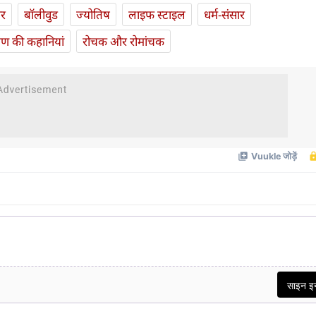
ार
बॉलीवुड
ज्योतिष
लाइफ स्‍टाइल
धर्म-संसार
यण की कहानियां
रोचक और रोमांचक