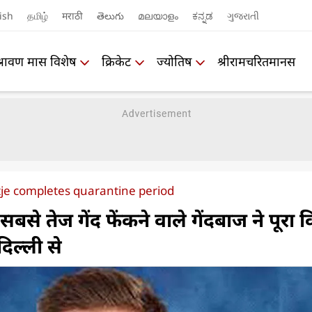
ish
தமிழ்
मराठी
తెలుగు
മലയാളം
ಕನ್ನಡ
ગુજરાતી
श्रावण मास विशेष
क्रिकेट
ज्योतिष
श्रीरामचरितमानस
tje completes quarantine period
से तेज गेंद फेंकने वाले गेंदबाज ने पूरा 
दिल्ली से