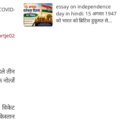
समझौते' (Mecca Joint
essay on independence
 COVID-
Defence Agreement) पर
day in hindi: 15 अगस्त 1947
हस्ताक्षर किए हैं।
को भारत को ब्रिटिश हुकूमत से
आजादी मिली थी। यह ऐतिहासिक
दिन जहाँ स्वतंत्रता का उल्लास लेकर
rtje02
आया, वहीं देशवासियों को विभाजन
के गहरे जख्म और दर्द का भी सामना
करना पड़ा। इस दर्द के बावजूद,
भारतीयों ने अपने अतीत को भुलाकर
एक नए भारत के निर्माण का संकल्प
हले तीन
लिया और वैश्विक पटल पर देश की
ेर्त्जे
एक मजबूत पहचान गढ़ी। आइए,
स्वतंत्रता दिवस (15 अगस्त) पर एक
प्रेरणादायक निबंध पढ़ते हैं।
 विकेट
किस्तान