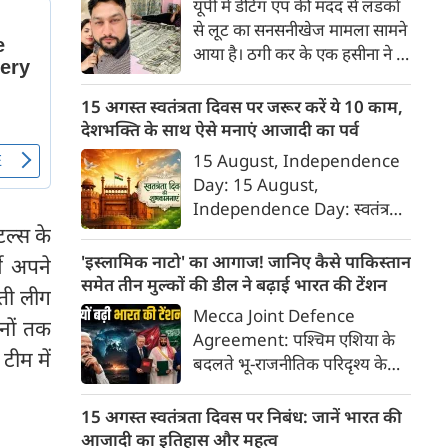
यूपी में डेटिंग एप की मदद से लडकों
गोपनीय सैन्य जानकारी साझा करने
से लूट का सनसनीखेज मामला सामने
के आरोप में पुलिस ने गिरफ्तार किया
आया है। ठगी कर के एक हसीना ने 6
है।
करोड़ रुपए लूट लिए। डेटिंग पर लोगों
को फंसाना, फिर धमकी देकर
15 अगस्त स्वतंत्रता दिवस पर जरूर करें ये 10 काम,
ब्‍लेकमेल करना। इसके लिए बहुत
देशभक्ति के साथ ऐसे मनाएं आजादी का पर्व
शातिर तरीके से ये हसीना लोगों को
15 August, Independence
अपने जाल में फंसाती थी।
Day: 15 August,
Independence Day: स्वतंत्रता
दिवस या 15 अगस्त सिर्फ एक राष्ट्रीय
टल्स के
अवकाश नहीं, बल्कि उन शहीदों को
'इस्लामिक नाटो' का आगाज! जानिए कैसे पाकिस्तान
जे अपने
याद करने और उनके बलिदान का
समेत तीन मुल्कों की डील ने बढ़ाई भारत की टेंशन
आती लीग
सम्मान करने का दिन है, जिन्होंने हमें
Mecca Joint Defence
िनों तक
यह आजादी दी। इस दिन को सार्थक
Agreement: पश्चिम एशिया के
बनाने के लिए हमें कुछ खास कार्य
टीम में
बदलते भू-राजनीतिक परिदृश्य के
जरूर करने चाहिए, जिससे हमारे
बीच तुर्की, पाकिस्तान और सऊदी
अंदर राष्ट्रभक्ति की भावना और भी
अरब ने एक ऐतिहासिक और
15 अगस्त स्वतंत्रता दिवस पर निबंध: जानें भारत की
गहरी हो सके।
रणनीतिक 'मक्का संयुक्त रक्षा
आजादी का इतिहास और महत्व