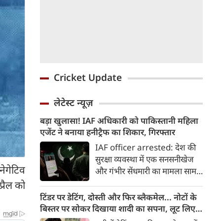
Cricket Update
लेटेस्ट न्यूज़
बड़ा खुलासा! IAF अधिकारी को पाकिस्तानी महिला
एजेंट ने बनाया हनीट्रैफ का शिकार, गिरफ्तार
IAF officer arrested: देश की
सुरक्षा व्यवस्था में एक सनसनीखेज
नेगेटिव
और गंभीर सेंधमारी का मामला सामने
आया है। भारतीय वायुसेना (IAF) के
्रैल को
एक सेवारत अधिकारी को पाकिस्तानी
टिंडर पर डेटिंग, दोस्ती और फिर ब्लैकमेल... नोटों के
खुफिया एजेंसी (ISI) की महिला
बिस्तर पर सोकर दिखाया शादी का सपना, लूट लिए 6
एजेंट के मोहपाश (हनीट्रैप) में फंसकर
करोड़ रुपए