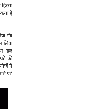
 हिस्सा
सकता है
ज गेंद
ाम लिया
था। डेल
ंटे की
र्जे ने
ि घंटे