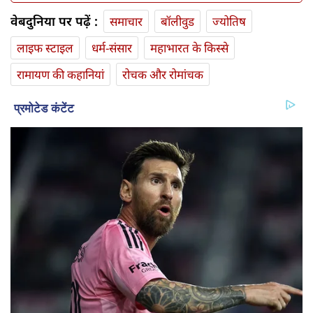
वेबदुनिया पर पढ़ें :
समाचार
बॉलीवुड
ज्योतिष
लाइफ स्‍टाइल
धर्म-संसार
महाभारत के किस्से
रामायण की कहानियां
रोचक और रोमांचक