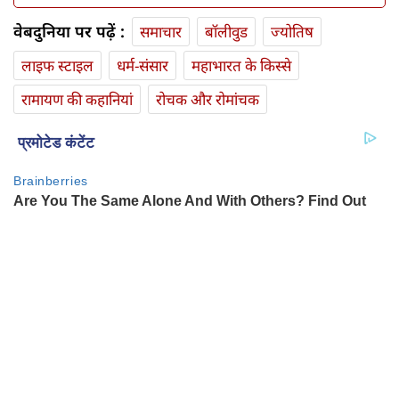
वेबदुनिया पर पढ़ें :
समाचार
बॉलीवुड
ज्योतिष
लाइफ स्‍टाइल
धर्म-संसार
महाभारत के किस्से
रामायण की कहानियां
रोचक और रोमांचक