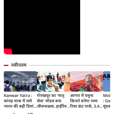
नवीनतम
Kanwar Yatra :
गोरखपुर का 'मातृ
आगरा में यमुना
Moha
कांवड़ यात्रा में नमो
सेवा' मॉडल बना
किनारे बनेगा भव्य
: Gen
भारत की बढ़ी डिमांड,
जीवनरक्षक, हाईरिस्क
रिवर फ्रंट पार्क, 3.46
मूंदकर
गाजियाबाद समेत
गर्भवती महिलाओं के
करोड़ रुपए खर्च
करूंगा,