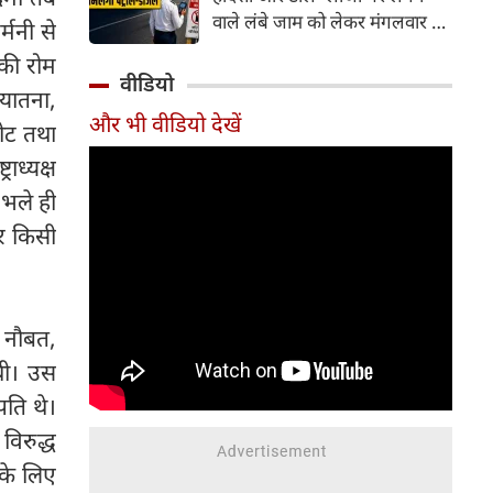
वाले लंबे जाम को लेकर मंगलवार को
मनी से
गंभीर चिंता जताई। कोर्ट ने केंद्र
की रोम
सरकार को चुनिंदा राष्ट्रीय राजमार्गों
वीडियो
 यातना,
पर पायलट प्रोजेक्ट शुरू करने का
और भी वीडियो देखें
निर्देश दिया है। इसके तहत पारंपरिक
ोट तथा
टोल प्लाजा की जगह Automatic
ाध्यक्ष
Number Plate Recognition
भले ही
(ANPR) जैसी तकनीक आधारित
ऑटोमैटिक व्हीकल डिटेक्शन सिस्टम
पर किसी
लागू करने की योजना है, जिससे
वाहनों को टोल भुगतान के लिए
रुकना न पड़े।
ी नौबत,
थी। उस
पति थे।
विरुद्ध
 के लिए