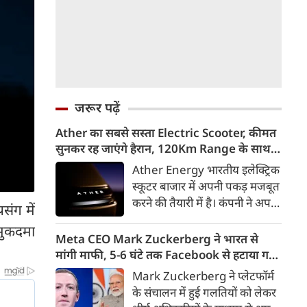
जरूर पढ़ें
Ather का सबसे सस्ता Electric Scooter, कीमत
सुनकर रह जाएंगे हैरान, 120Km Range के साथ
आएगा Konarc
Ather Energy भारतीय इलेक्ट्रिक
स्कूटर बाजार में अपनी पकड़ मजबूत
करने की तैयारी में है। कंपनी ने अपने
संग में
नए EL Platform आधारित फैमिली
 मुकदमा
इलेक्ट्रिक स्कूटर का पहला वीडियो
Meta CEO Mark Zuckerberg ने भारत से
टीजर जारी कर दिया है। इस नए
मांगी माफी, 5-6 घंटे तक Facebook से हटाया गया
इलेक्ट्रिक स्कूटर का नाम Ather
था PM Modi का वीडियो
Mark Zuckerberg ने प्लेटफॉर्म
Konarc बताया गया है। कंपनी इसे
के संचालन में हुई गलतियों को लेकर
29 अगस्त 2026 को होने वाले