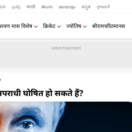
ish
தமிழ்
मराठी
తెలుగు
മലയാളം
ಕನ್ನಡ
ગુજરાતી
श्रावण मास विशेष
क्रिकेट
ज्योतिष
श्रीरामचरितमानस
?
 अपराधी घोषित हो सकते हैं?