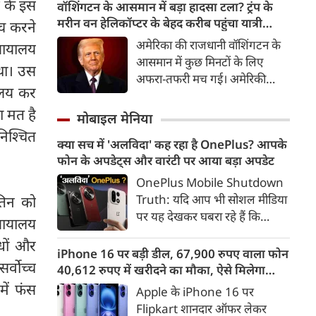
विषय बनी। 25-30 शिवभक्तों की
ग के इस
वॉशिंगटन के आसमान में बड़ा हादसा टला? ट्रंप के
टोली ने इसे भारतीय सेना और वीर
मरीन वन हेलिकॉप्टर के बेहद करीब पहुंचा यात्री
ंच करने
जवानों के सम्मान में तैयार किया।
विमान, जांच शुरू
अमेरिका की राजधानी वॉशिंगटन के
्यायालय
आसमान में कुछ मिनटों के लिए
था। उस
अफरा-तफरी मच गई। अमेरिकी
विलय कर
राष्ट्रपति डोनाल्ड ट्रंप को ले जा रहा
उनका मिलिट्री हेलिकॉप्टर और एक
ा मत है
मोबाइल मेनिया
यात्री विमान एक-दूसरे के बेहद करीब
निश्चित
क्या सच में 'अलविदा' कह रहा है OnePlus? आपके
पहुंच गए। इसके बाद सवाल उठने
फोन के अपडेट्स और वारंटी पर आया बड़ा अपडेट
लगे कि क्या आसमान में कोई बड़ा
हादसा होने से बाल-बाल टल गया?
OnePlus Mobile Shutdown
अब अमेरिकी एजेंसियां पूरे मामले की
Truth: यदि आप भी सोशल मीडिया
तिन को
जांच कर रही हैं। यह पता लगाया जा
पर यह देखकर घबरा रहे हैं कि
्यायालय
रहा है कि आखिर यह स्थिति पैदा ही
"OnePlus मोबाइल बंद हो रहा है",
ाधों और
क्यों हुई?
तो थोड़ा ठहरिए! टेक वर्ल्ड में किसी
iPhone 16 पर बड़ी डील, 67,900 रुपए वाला फोन
र्वोच्च
समय 'फ्लैगशिप किलर' के नाम से
40,612 रुपए में खरीदने का मौका, ऐसे मिलेगा
मशहूर इस ब्रांड को लेकर इंटरनेट पर
डिस्काउंट
में फंस
Apple के iPhone 16 पर
लगातार कयासबाजी का दौर जारी है।
Flipkart शानदार ऑफर लेकर