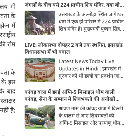
से संसद तक यह मामला उठाया।
जंगलों के बीच बसे 224 प्राचीन शिव मंदिर, क्या बोले
यालय भी
कंगना रनौत से लेकर संजय सेठ तक
सीएम धामी?
उत्तराखंड के अल्मोड़ा स्थित जागेश्वर
नवता के
कई भाजपा नेताओं ने इस मामले में
धाम में एक ही परिसर में 224 प्राचीन
रेन में
राहुल गांधी पर निशाना साधा।
शिव मंदिर हैं। मुख्यमंत्री पुष्कर सिंह
्ट्रीय
धामी ने श्रद्धालुओं से श्रावण मास में
जागेश्वर महादेव के दर्शन करने की
 की रोम
LIVE: लोकसभा दोपहर 2 बजे तक स्थगित, झारखंड
अपील की। जानिए इस पौराणिक
विधानसभा में भी बवाल
तीर्थ की महिमा और इतिहास।
Latest News Today Live
Updates in Hindi : झारखंड में
नवता के
गुरुवार को भी छात्रों का प्रदर्शन जारी
 के इस
रहा। प्रदर्शनकारी छात्रों से बातचीत के
लिए झारखंड CM हेमंत सोरेन ने 4
 के बाद
कांवड़ यात्रा में छाई अग्नि-5 मिसाइल थीम वाली
मंत्रियों की कमिटी बनाई। संसद और
कांवड़, सेना के सम्मान में शिवभक्तों की अनोखी
्ताक्षर
झारखंड विधानसभा में जमकर
प्रस्तुति बनी आकर्षण का केंद्र
श्रावण मास की कांवड़ यात्रा में दिल्ली
हीं है;
हंगामा। पल पल की जानकारी...
के पालम से आए शिवभक्तों की
अग्नि-5 मिसाइल और परमाणु थीम
पर आधारित अनोखी कांवड़ चर्चा का