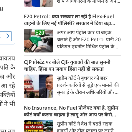
शीर्ष अधिकारियों के माध्यम से अपनी
Ather Annual Community
माफी पहुंचाई। सूत्रों ने बताया कि
Day के दौरान भारतीय बाजार में पेश
बैठक के दौरान Meta ने यह भी
E20 Petrol : क्या सरकार ला रही है Flex-Fuel
करेगी।
स्वीकार किया कि कुछ खास तरह के
वाहनों के लिए नई पॉलिसी? सरकार ने दिया बड़ा
कंटेंट को ज्यादा लोगों तक पहुंचाने के
अपडेट
अगर आप पेट्रोल कार या बाइक
लिए बड़ी रकम का भुगतान किया
चलाते हैं और E20 Petrol यानी 20
गया था। सूत्र के मुताबिक, Meta ने
प्रतिशत एथनॉल मिश्रित पेट्रोल के
गलती स्वीकार करते हुए माफी मांगी
इस्तेमाल को लेकर चिंतित हैं, तो
और इस पर अफसोस जताया।
न्यायलय
आपके लिए बड़ी खबर है। भारी
CJP प्रोस्टेट पर बोले CJI- युवाओं की बात सुननी
रपति के
उद्योग मंत्रालय ने स्पष्ट किया है कि
चाहिए, हिंसा का जवाब हिंसा नहीं हो सकता
20 प्रतिशत से अधिक एथनॉल
वेज़ और
सुप्रीम कोर्ट ने बुधवार को छात्र
मिश्रित ईंधन पर चलने वाले Flex-
ए आ रहे
प्रदर्शनकारियों से जुड़े एक मामले की
Fuel वाहनों को बढ़ावा देने के लिए
सुनवाई के दौरान अधिकारियों और
यक्तियों
सरकार ने अलग से कोई राष्ट्रीय नीति
सुरक्षा बलों से संयम बरतने की सलाह
नहीं बनाई है। मंत्रालय ने यह भी स्पष्ट
ं ने भी
दी। कोर्ट ने कहा कि युवा छात्रों के
No Insurance, No Fuel प्रोजेक्ट क्या है, सुप्रीम
किया कि Flex-Fuel और Electric
विरोध प्रदर्शन के दौरान हिंसा रोकने के
कोर्ट क्यों करना चाहता है लागू और आप पर कैसे
Vehicles को प्रोत्साहित करने को
लिए अगर हिंसक तरीके अपनाए गए,
पड़ेगा असर
सुप्रीम कोर्ट ने देश में बढ़ते सड़क
लेकर उसने फिलहाल कोई अलग
तो इससे स्थिति और बिगड़ सकती है।
कदमा तब
हादसों और टोल प्लाजा पर लगने
अध्ययन नहीं कराया है।