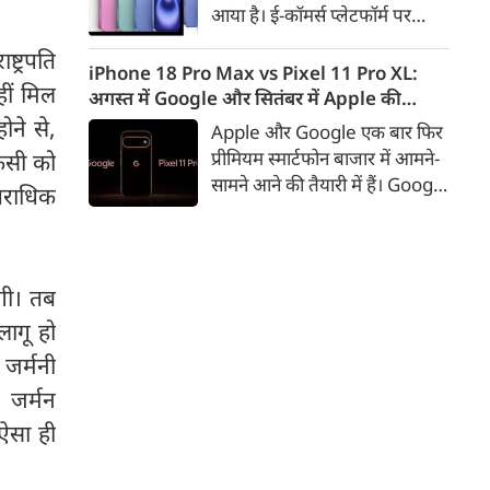
आया है। ई-कॉमर्स प्लेटफॉर्म पर
iPhone 16 के 128GB मॉडल की
्ट्रपति
कीमत सीधे डिस्काउंट के बाद
iPhone 18 Pro Max vs Pixel 11 Pro XL:
हीं मिल
67,900 रुपए हो गई है। वहीं, अगर
अगस्त में Google और सितंबर में Apple की
ग्राहक एक्सचेंज ऑफर और चुनिंदा
टक्कर, जानें कौन होगा सबसे दमदार?
ोने से,
Apple और Google एक बार फिर
बैंक कार्ड के डिस्काउंट का फायदा
प्रीमियम स्मार्टफोन बाजार में आमने-
किसी को
उठाते हैं, तो इस फोन को प्रभावी तौर
सामने आने की तैयारी में हैं। Google
पराधिक
पर सिर्फ 40,612 रुप में खरीदा जा
का नया Pixel 11 Pro XL अगस्त
सकता है।
में लॉन्च होने की उम्मीद है, जबकि
Apple सितंबर में iPhone 18
Pro Max पेश कर सकता है। दोनों
गी। तब
फोन में इस बार बड़े डिजाइन बदलाव
लागू हो
के बजाय हार्डवेयर और सॉफ्टवेयर में
 जर्मनी
कई अहम अपग्रेड देखने को मिल
सकते हैं।
 जर्मन
 ऐसा ही