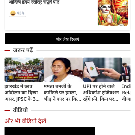
जरूर पढ़ें
झारखंड में छात्र
ममता बनर्जी के
UPI पर होने वाले
India
आंदोलन का दिखा
काफिले पर हमला,
अधिकांश ट्रांजैक्शन
Relat
असर, JPSC के 3
भीड़ ने कार पर किया
रहेंगे फ्री, किन पर
वीजा 
सदस्‍यों ने दिया
पथराव, भाजपा और
लगेगा टैक्स, सरकार
इमिग्रे
वीडियो
इस्‍तीफा, प्रदर्शन को
पुलिस पर लगा यह
ने दिया बड़ा अपडेट
अलावा
लेकर क्या बोले CM
आरोप
अमेरिक
और भी वीडियो देखें
हेमंत सोरेन?
जेडी वें
की चर्च