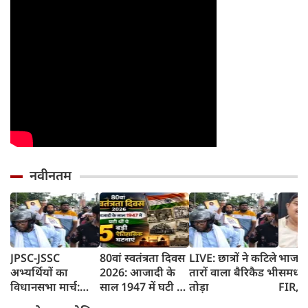
नवीनतम
JPSC-JSSC
80वां स्वतंत्रता दिवस
LIVE: छात्रों ने कटिले
भाजपा
अभ्यर्थियों का
2026: आजादी के
तारों वाला बैरिकैड भी
समधी प
विधानसभा मार्च:
साल 1947 में घटी थीं
तोड़ा
FIR, द
स्ट्रेचर से पहुंचे देवेंद्र
ये 5 बड़ी ऐतिहासिक
लगाया 